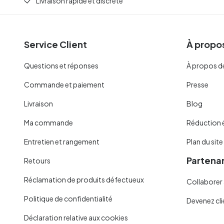
Livraison rapide et discrète
Service Client
À propos
Questions et réponses
À propos d
Commande et paiement
Presse
Livraison
Blog
Ma commande
Réduction 
Entretien et rangement
Plan du site
Partenar
Retours
Réclamation de produits défectueux
Collaborer 
Politique de confidentialité
Devenez cli
Déclaration relative aux cookies