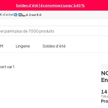
Soldes d’été | économisez jusqu’à 60 %
 € d'achat
4.3
sur 5.0
SM
Lingerie
Soldes d’été
3 p
NO
En
14
TVA 
Pr