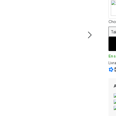
Chois
Ta
En 
Livr