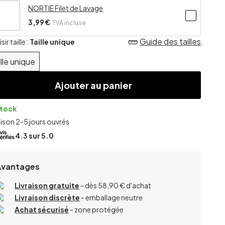
NORTIE Filet de Lavage
3,99 €
TVA incluse
Guide des tailles
ir taille :
Taille unique
ille unique
Ajouter au panier
stock
aison 2-5 jours ouvrés
4.3
sur 5.0
Avantages
Livraison gratuite
- dès 58,90 € d'achat
Livraison discrète
- emballage neutre
Achat sécurisé
- zone protégée