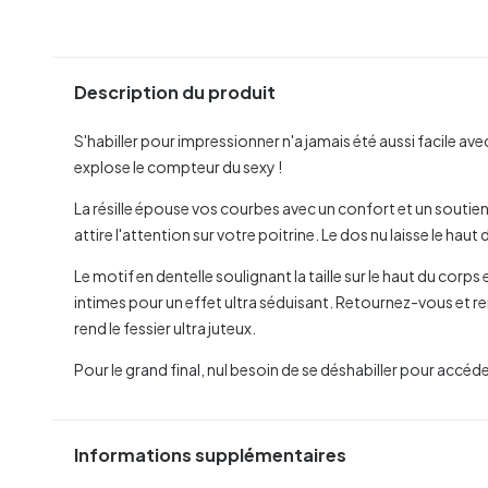
Description du produit
S'habiller pour impressionner n'a jamais été aussi facile a
explose le compteur du sexy !
La résille épouse vos courbes avec un confort et un soutien 
attire l'attention sur votre poitrine. Le dos nu laisse le ha
Le motif en dentelle soulignant la taille sur le haut du cor
intimes pour un effet ultra séduisant. Retournez-vous et re
rend le fessier ultra juteux.
Pour le grand final, nul besoin de se déshabiller pour accéde
Informations supplémentaires