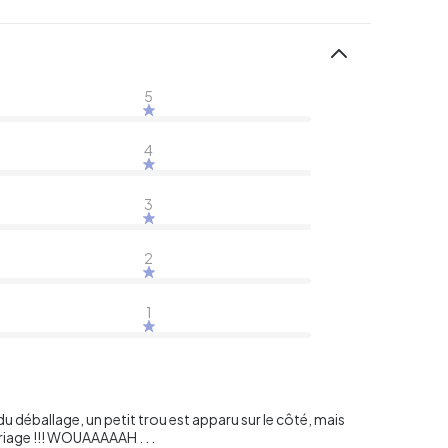
5
4
3
2
1
 déballage, un petit trou est apparu sur le côté, mais
iage !!! WOUAAAAAH . . .