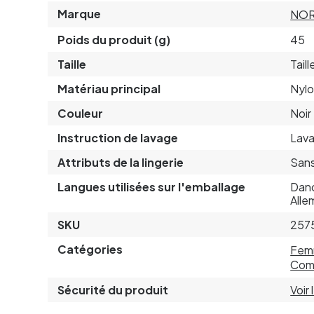
Marque
NOR
Poids du produit (g)
45
Taille
Tail
Matériau principal
Nyl
Couleur
Noir
Instruction de lavage
Lava
Attributs de la lingerie
Sans
Langues utilisées sur l'emballage
Dano
Alle
SKU
257
Catégories
Fem
Comb
Sécurité du produit
Voir