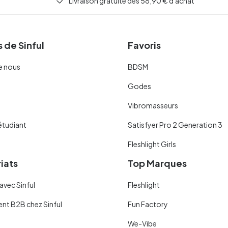
Livraison gratuite dès 58,90 € d'achat
 de Sinful
Favoris
e nous
BDSM
Godes
Vibromasseurs
étudiant
Satisfyer Pro 2 Generation 3
Fleshlight Girls
iats
Top Marques
avec Sinful
Fleshlight
ent B2B chez Sinful
Fun Factory
We-Vibe