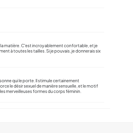
e la matière. C'est incroyablement confortable, et je
t à toutes les tailles. Si je pouvais, je donnerais six
sonne qui le porte. Il stimule certainement
orce le désir sexuel de manière sensuelle, et le motif
t les merveilleuses formes du corps féminin.