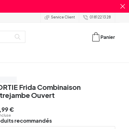
Service Client
01 81 22 13 28
Panier
our 39 €
RTIE Frida Combinaison
trejambe Ouvert
,99 €
incluse
oduits recommandés