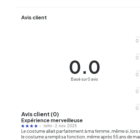
Avis client
0
0
0.0
0
Basé sur 0 avis
0
0
Avis client (0)
Expérience merveilleuse
John
-
2. nov. 2025
Le costume allait parfaitement à ma femme, même si, lors du
le costume a rempli sa fonction, même après 55 ans de mar