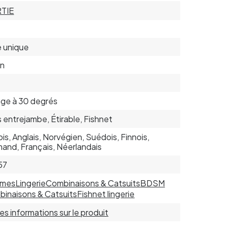
TIE
le unique
on
ge à 30 degrés
 entrejambe, Étirable, Fishnet
is, Anglais, Norvégien, Suédois, Finnois,
mand, Français, Néerlandais
57
mes
Lingerie
Combinaisons & Catsuits
BDSM
inaisons & Catsuits
Fishnet lingerie
 les informations sur le produit