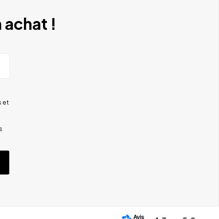
 achat !
 et
s