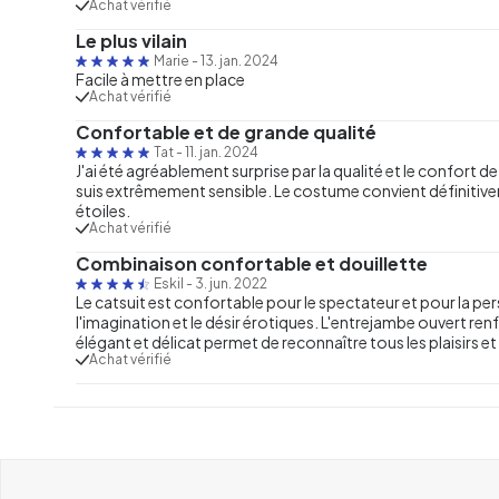
Achat vérifié
Le plus vilain
Marie
-
13. jan. 2024
Facile à mettre en place
Achat vérifié
Confortable et de grande qualité
Tat
-
11. jan. 2024
J'ai été agréablement surprise par la qualité et le confort d
suis extrêmement sensible. Le costume convient définitivemen
étoiles.
Achat vérifié
Combinaison confortable et douillette
Eskil
-
3. jun. 2022
Le catsuit est confortable pour le spectateur et pour la per
l'imagination et le désir érotiques. L'entrejambe ouvert renf
élégant et délicat permet de reconnaître tous les plaisirs e
Achat vérifié