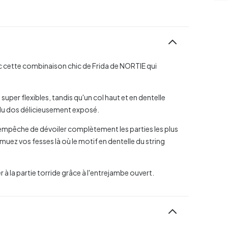
vec cette combinaison chic de Frida de NORTIE qui
super flexibles, tandis qu'un col haut et en dentelle
ut du dos délicieusement exposé.
ps empêche de dévoiler complètement les parties les plus
muez vos fesses là où le motif en dentelle du string
r à la partie torride grâce à l'entrejambe ouvert.