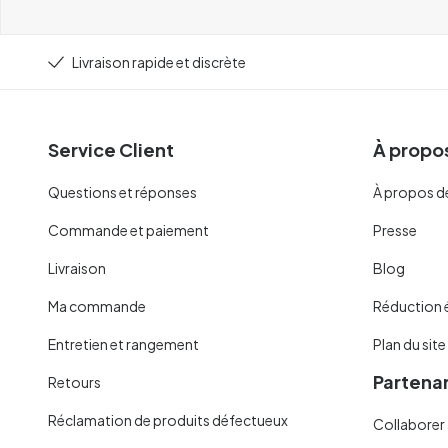
Livraison rapide et discrète
Service Client
À propos
Questions et réponses
À propos d
Commande et paiement
Presse
Livraison
Blog
Ma commande
Réduction 
Entretien et rangement
Plan du site
Partenar
Retours
Réclamation de produits défectueux
Collaborer 