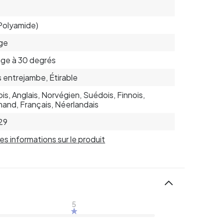
Polyamide)
ge
ge à 30 degrés
 entrejambe, Étirable
is, Anglais, Norvégien, Suédois, Finnois,
mand, Français, Néerlandais
29
 les informations sur le produit
5