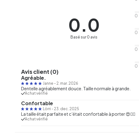
0
0.0
0
Basé sur 0 avis
0
0
Avis client (0)
Agréable.
Janne
-
2. mar. 2026
Dentelle agréablement douce. Taille normale à grande.
Achat vérifié
Confortable
Lörri
-
23. dec. 2025
La taille était parfaite et c’était confortable à porter 😍👌🏻
Achat vérifié