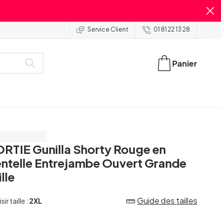
Service Client
01 81 22 13 28
Panier
onomisez 55%
RTIE Gunilla Shorty Rouge en
ntelle Entrejambe Ouvert Grande
ille
Guide des tailles
ir taille :
2XL