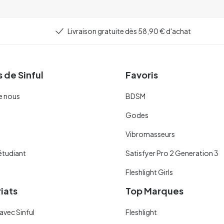
Livraison gratuite dès 58,90 € d'achat
 de Sinful
Favoris
e nous
BDSM
Godes
Vibromasseurs
étudiant
Satisfyer Pro 2 Generation 3
Fleshlight Girls
iats
Top Marques
avec Sinful
Fleshlight