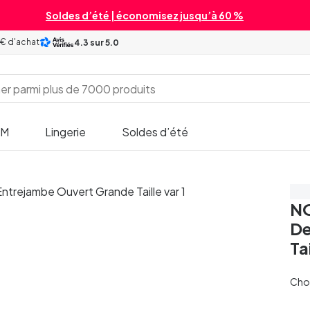
Soldes d’été | économisez jusqu’à 60 %
 € d'achat
4.3
sur 5.0
SM
Lingerie
Soldes d’été
Éc
NO
De
Ta
Chois