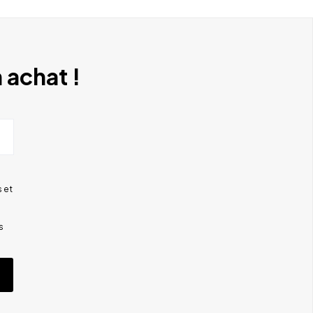
 achat !
 et
s