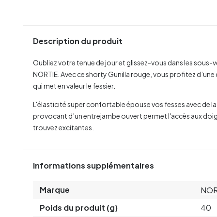
Description du produit
Oubliez votre tenue de jour et glissez-vous dans les sous-
NORTIE. Avec ce shorty Gunilla rouge, vous profitez d’une
qui met en valeur le fessier.
L'élasticité super confortable épouse vos fesses avec de la 
provocant d’un entrejambe ouvert permet l'accès aux doig
trouvez excitantes.
Informations supplémentaires
Marque
NOR
Poids du produit (g)
40