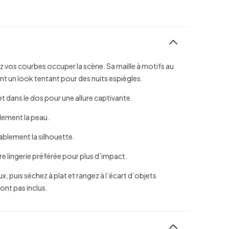
ez vos courbes occuper la scène. Sa maille à motifs au
ent un look tentant pour des nuits espiègles.
é et dans le dos pour une allure captivante.
ilement la peau.
ablement la silhouette.
re lingerie préférée pour plus d’impact.
x, puis séchez à plat et rangez à l’écart d’objets
ont pas inclus.