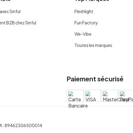
avec Sinful
Fleshlight
ent B2B chez Sinful
Fun Factory
We-Vibe
Toutes les marques
Paiement sécurisé
 TVA : 89462306500014