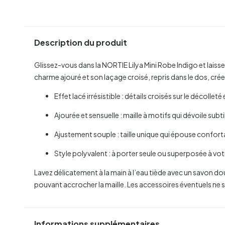
Description du produit
Glissez-vous dans la NORTIE Lilya Mini Robe Indigo et laiss
charme ajouré et son laçage croisé, repris dans le dos, cré
Effet lacé irrésistible : détails croisés sur le décollet
Ajourée et sensuelle : maille à motifs qui dévoile subt
Ajustement souple : taille unique qui épouse confort
Style polyvalent : à porter seule ou superposée à vot
Lavez délicatement à la main à l’eau tiède avec un savon dou
pouvant accrocher la maille. Les accessoires éventuels ne s
Informations supplémentaires