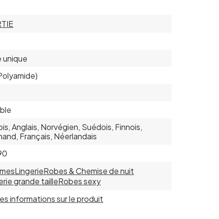
TIE
le unique
Polyamide)
u
able
is, Anglais, Norvégien, Suédois, Finnois,
mand, Français, Néerlandais
90
mes
Lingerie
Robes & Chemise de nuit
erie grande taille
Robes sexy
 les informations sur le produit