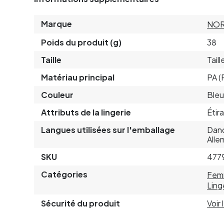
Marque
NOR
Poids du produit (g)
38
Taille
Tail
Matériau principal
PA (
Couleur
Ble
Attributs de la lingerie
Étir
Langues utilisées sur l'emballage
Dano
Alle
SKU
477
Catégories
Fem
Ling
Sécurité du produit
Voir