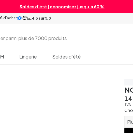
Soldes d’été | économisez jusqu’à 60 %
 € d'achat
4.3
sur 5.0
SM
Lingerie
Soldes d’été
3 p
NO
14
TVA 
Chois
Pl