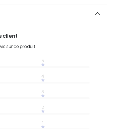
 client
vis sur ce produit.
5
4
3
2
1