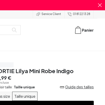
Service Client
01 81 22 13 28
Panier
our 39 €
RTIE Lilya Mini Robe Indigo
,99 €
incluse
Guide des tailles
ir taille :
Taille unique
us size
Taille unique