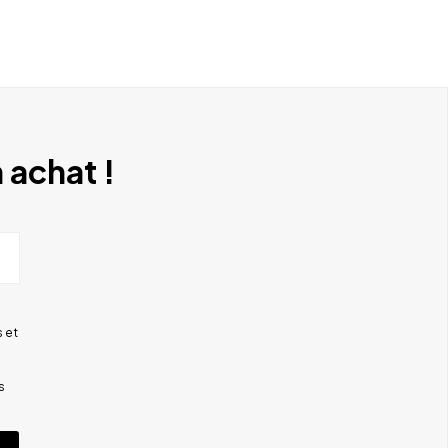
 achat !
 et
s