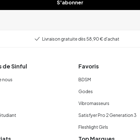
S'abonner
Livraison gratuite dès 58,90 € d'achat
 de Sinful
Favoris
e nous
BDSM
Godes
Vibromasseurs
étudiant
Satisfyer Pro 2 Generation 3
Fleshlight Girls
iats
Top Marques