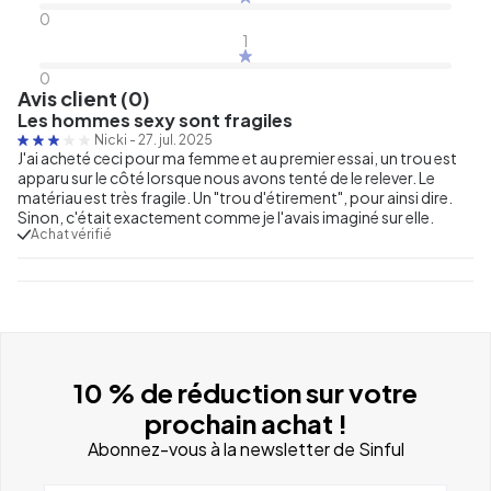
0
1
0
Avis client (0)
Les hommes sexy sont fragiles
Nicki
-
27. jul. 2025
J'ai acheté ceci pour ma femme et au premier essai, un trou est
apparu sur le côté lorsque nous avons tenté de le relever. Le
matériau est très fragile. Un "trou d'étirement", pour ainsi dire.
Sinon, c'était exactement comme je l'avais imaginé sur elle.
Achat vérifié
10 % de réduction sur votre
prochain achat !
Abonnez-vous à la newsletter de Sinful