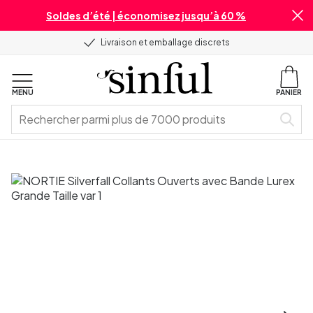
Soldes d’été | économisez jusqu’à 60 %
Livraison et emballage discrets
MENU
PANIER