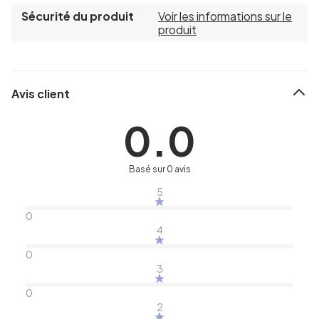
Sécurité du produit
Voir les informations sur le
produit
Avis client
0.0
Basé sur 0 avis
5
0
4
0
3
0
2