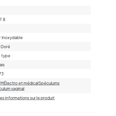
 7.8
r Inoxydable
, Doré
 type
ais
73
SM
Électro et médical
Spéculums
ulum vaginal
 les informations sur le produit