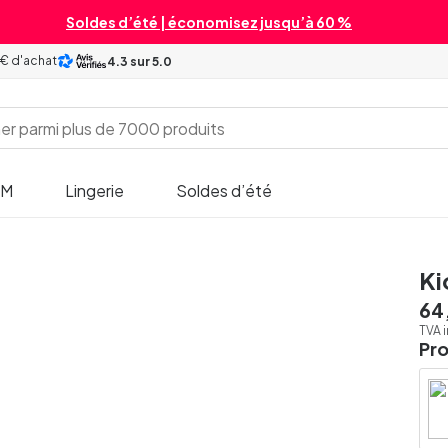
Soldes d’été | économisez jusqu’à 60 %
 € d'achat
4.3
sur 5.0
SM
Lingerie
Soldes d’été
Ki
64
TVA 
Pr