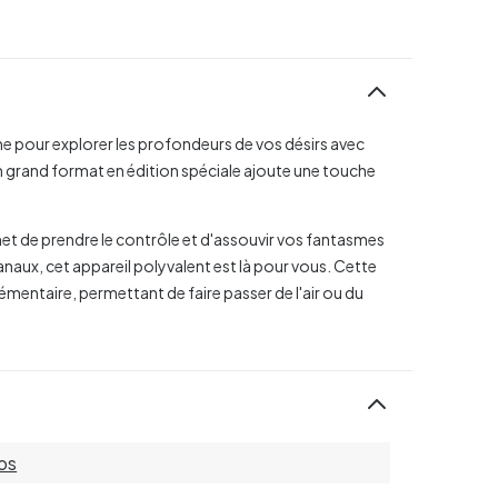
ime pour explorer les profondeurs de vos désirs avec
um grand format en édition spéciale ajoute une touche
rmet de prendre le contrôle et d'assouvir vos fantasmes
naux, cet appareil polyvalent est là pour vous. Cette
lémentaire, permettant de faire passer de l'air ou du
os