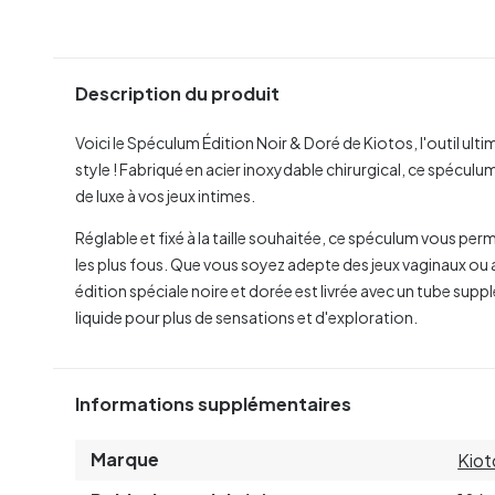
Description du produit
Voici le Spéculum Édition Noir & Doré de Kiotos, l'outil ult
style ! Fabriqué en acier inoxydable chirurgical, ce spécul
de luxe à vos jeux intimes.
Réglable et fixé à la taille souhaitée, ce spéculum vous pe
les plus fous. Que vous soyez adepte des jeux vaginaux ou a
édition spéciale noire et dorée est livrée avec un tube supp
liquide pour plus de sensations et d'exploration.
Informations supplémentaires
Marque
Kiot