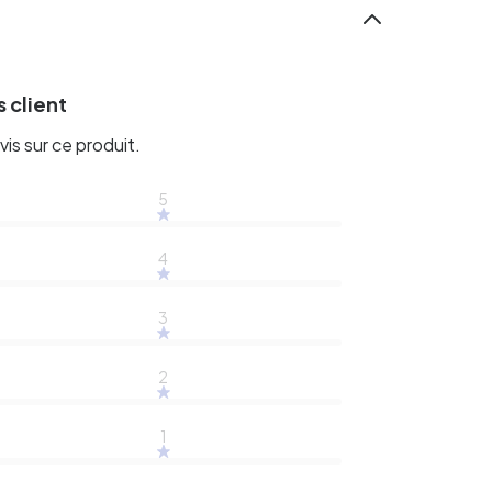
 client
vis sur ce produit.
5
4
3
2
1