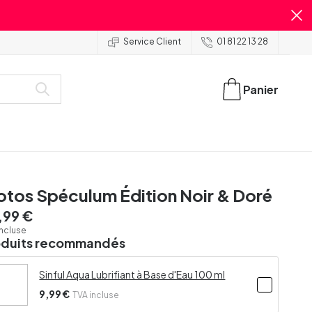
Service Client
01 81 22 13 28
Panier
otos Spéculum Édition Noir & Doré
,99 €
incluse
oduits recommandés
Sinful Aqua Lubrifiant à Base d'Eau 100 ml
9,99 €
TVA incluse