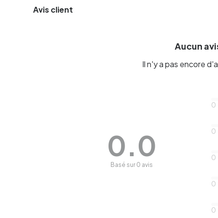
Avis client
Aucun avis
Il n'y a pas encore d'a
0
0
0.0
0
Basé sur 0 avis
0
0