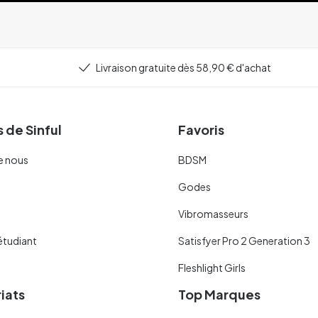
Livraison gratuite dès 58,90 € d'achat
 de Sinful
Favoris
e nous
BDSM
Godes
Vibromasseurs
étudiant
Satisfyer Pro 2 Generation 3
Fleshlight Girls
iats
Top Marques