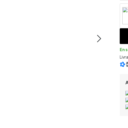
En 
Livr