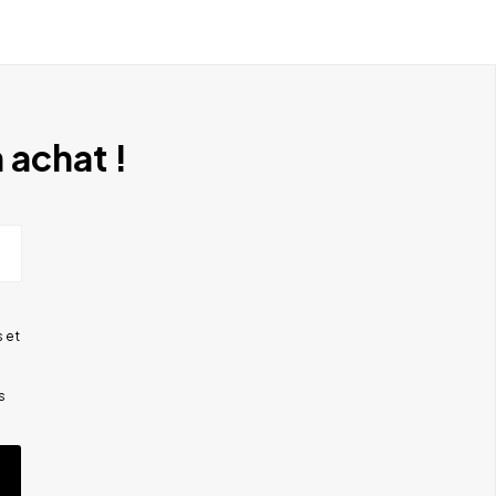
 achat !
 et
s