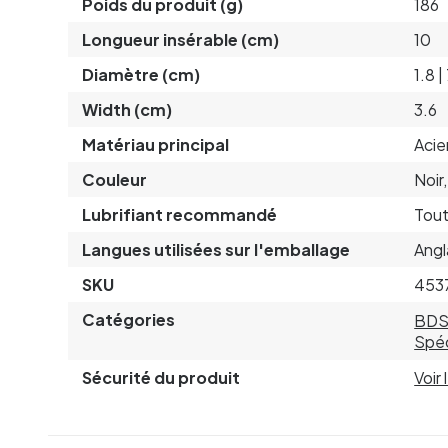
Poids du produit (g)
186
Longueur insérable (cm)
10
Diamètre (cm)
1.8 |
Width (cm)
3.6
Matériau principal
Acie
Couleur
Noir
Lubrifiant recommandé
Tout
Langues utilisées sur l'emballage
Angl
SKU
453
Catégories
BD
Spéc
Sécurité du produit
Voir