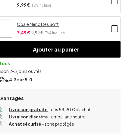
9,99 €
TVA incluse
Obaie Menottes Soft
7,49 €
9,99 €
TVA incluse
Ajouter au panier
stock
aison 2-5 jours ouvrés
4.3
sur 5.0
Avantages
Livraison gratuite
- dès 58,90 € d'achat
Livraison discrète
- emballage neutre
Achat sécurisé
- zone protégée