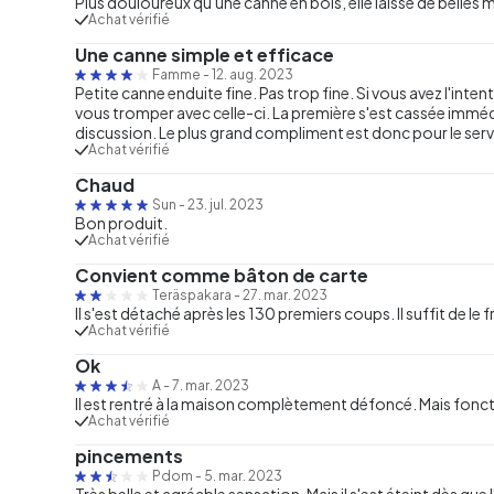
Plus douloureux qu'une canne en bois, elle laisse de belles
Achat vérifié
Une canne simple et efficace
Famme
-
12. aug. 2023
Petite canne enduite fine. Pas trop fine. Si vous avez l'int
vous tromper avec celle-ci. La première s'est cassée imméd
discussion. Le plus grand compliment est donc pour le servi
Achat vérifié
Chaud
Sun
-
23. jul. 2023
Bon produit.
Achat vérifié
Convient comme bâton de carte
Teräspakara
-
27. mar. 2023
Il s'est détaché après les 130 premiers coups. Il suffit de
Achat vérifié
Ok
A
-
7. mar. 2023
Il est rentré à la maison complètement défoncé. Mais foncti
Achat vérifié
pincements
Pdom
-
5. mar. 2023
Très belle et agréable sensation. Mais il s'est éteint dès que