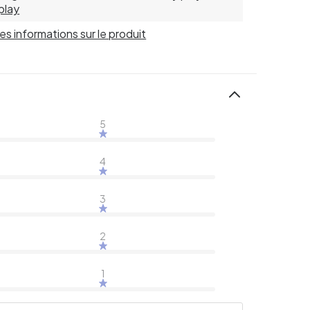
play
 les informations sur le produit
5
4
3
2
1