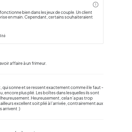
i
il fonctionne bien dans les jeux de couple. Un client
 prise en main. Cependant, certains souhaiteraient
lité
’avoir affaire à un frimeur.
 qui sonne et se ressent exactement comme il le faut -
au, encore plus plié. Les boîtes dans lesquelles ils sont
alheureusement. Heureusement, cela n’a pas trop
illeurs excellent soit plié à l’arrivée, contrairement aux
 arrivent :)