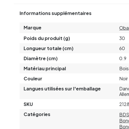
Informations supplémentaires
Marque
Oba
Poids du produit (g)
30
Longueur totale (cm)
60
Diamètre (cm)
0.9
Matériau principal
Bois
Couleur
Noir
Langues utilisées sur l'emballage
Dano
Alle
SKU
212
Catégories
BD
Bon
Bon