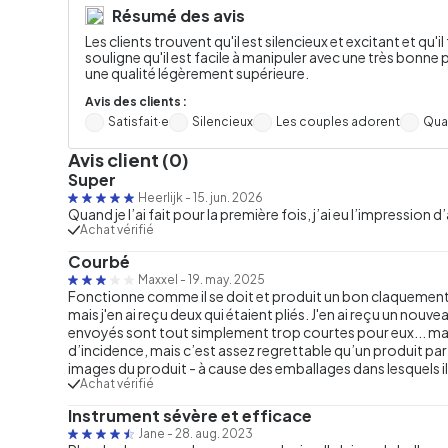
Résumé des avis
Les clients trouvent qu'il est silencieux et excitant et qu'
souligne qu'il est facile à manipuler avec une très bonne
une qualité légèrement supérieure.
Avis des clients :
Satisfait·e
Silencieux
Les couples adorent
Qua
Avis client (0)
Super
Heerlijk
-
15. jun. 2026
Quand je l’ai fait pour la première fois, j’ai eu l’impression d
Achat vérifié
Courbé
Maxxel
-
19. may. 2025
Fonctionne comme il se doit et produit un bon claquement,
mais j'en ai reçu deux qui étaient pliés. J'en ai reçu un nouve
envoyés sont tout simplement trop courtes pour eux... m
d’incidence, mais c’est assez regrettable qu’un produit par a
images du produit - à cause des emballages dans lesquels ils
Achat vérifié
Instrument sévère et efficace
Jane
-
28. aug. 2023