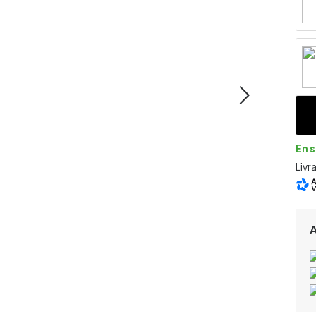
En 
Livr