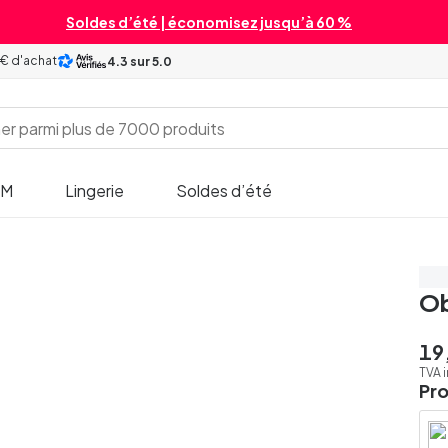
Soldes d’été | économisez jusqu’à 60 %
 € d'achat
4.3
sur 5.0
SM
Lingerie
Soldes d’été
3 p
Ob
19
TVA 
Pr