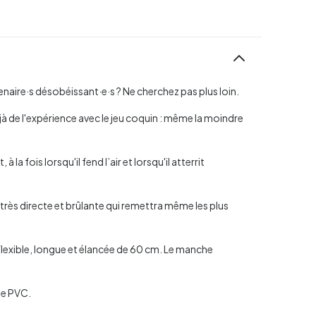
enaire·s désobéissant·e·s ? Ne cherchez pas plus loin.
à de l'expérience avec le jeu coquin : même la moindre
a fois lorsqu'il fend l’air et lorsqu'il atterrit
r très directe et brûlante qui remettra même les plus
flexible, longue et élancée de 60 cm. Le manche
 de PVC.