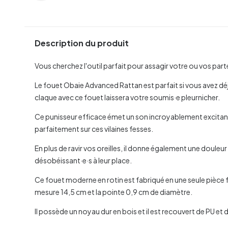
Description du produit
Vous cherchez l'outil parfait pour assagir votre ou vos part
Le fouet Obaie Advanced Rattan est parfait si vous avez déj
claque avec ce fouet laissera votre soumis·e pleurnicher.
Ce punisseur efficace émet un son incroyablement excitant, à l
parfaitement sur ces vilaines fesses.
En plus de ravir vos oreilles, il donne également une douleu
désobéissant·e·s à leur place.
Ce fouet moderne en rotin est fabriqué en une seule pièce 
mesure 14,5 cm et la pointe 0,9 cm de diamètre.
Il possède un noyau dur en bois et il est recouvert de PU et