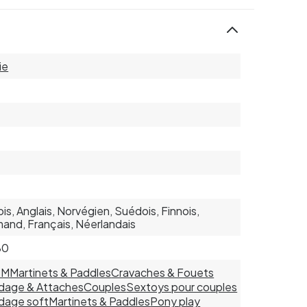
ie
is, Anglais, Norvégien, Suédois, Finnois,
mand, Français, Néerlandais
80
SM
Martinets & Paddles
Cravaches & Fouets
dage & Attaches
Couples
Sextoys pour couples
dage soft
Martinets & Paddles
Pony play