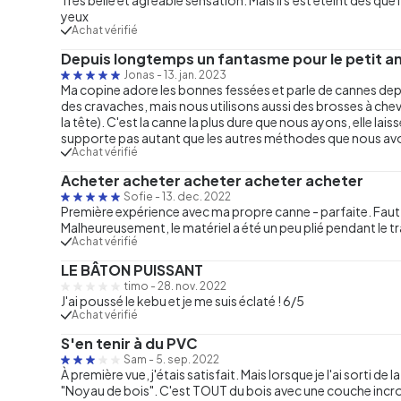
yeux
Achat vérifié
Depuis longtemps un fantasme pour le petit a
Jonas
-
13. jan. 2023
Ma copine adore les bonnes fessées et parle de cannes de
des cravaches, mais nous utilisons aussi des brosses à chev
la tête). C'est la canne la plus dure que nous ayons, elle laiss
supporte pas autant que les autres méthodes que nous av
Achat vérifié
Acheter acheter acheter acheter acheter
Sofie
-
13. dec. 2022
Première expérience avec ma propre canne - parfaite. Faut-il 
Malheureusement, le matériel a été un peu plié pendant le tr
Achat vérifié
LE BÂTON PUISSANT
timo
-
28. nov. 2022
J'ai poussé le kebu et je me suis éclaté ! 6/5
Achat vérifié
S'en tenir à du PVC
Sam
-
5. sep. 2022
À première vue, j'étais satisfait. Mais lorsque je l'ai sorti de
"Noyau de bois". C'est TOUT du bois avec une couche incroya