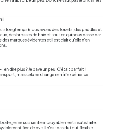
mi
puis longtemps (nous avons des fouets, des paddles et
eux, des brosses de bain et tout ce qui nous passe par
e des marques évidentes et il est clair qu'elle n'en
ons.
en dire plus ? Je bave un peu. C'était parfait !
ansport, mais cela ne change rien à l'expérience.
 la boîte, je me suis sentie incroyablement insatisfaite.
blement fine de pvc. Il n'est pas du tout flexible