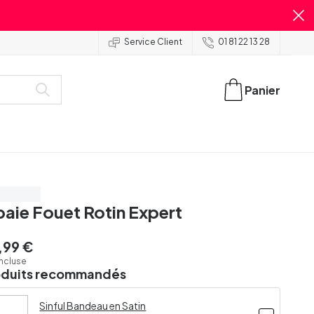
Service Client
01 81 22 13 28
Panier
our 39 €
aie Fouet Rotin Expert
,99 €
incluse
oduits recommandés
Sinful Bandeau en Satin