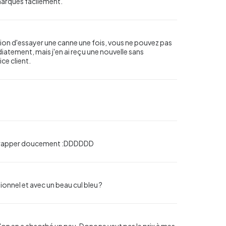
 marques facilement.
ention d'essayer une canne une fois, vous ne pouvez pas
iatement, mais j'en ai reçu une nouvelle sans
ce client.
 le frapper doucement :DDDDDD
onnel et avec un beau cul bleu ?
 l'on en a absorbé un peu. Donc ne vaut pas le prix à mes