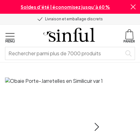
Soldes d’été | économisez jusqu’à 60 %
Livraison et emballage discrets
MENU
PANIER