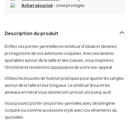
Achat sécurisé
- zone protégée
Description du produit
Enfilez ces portes-jarretelles en similicuir d'obaie et devenez
protagoniste de vos aventures coquines. Avec ses lanières
ajustables autour de la taille et des cuisses, vous respirerez
l'érotisme et ressentirez la puissance de votre sex-appeal.
Utilisez les boucles de fixation pratiques pour ajuster les sangles
autour de la taille et leur longueur. Le similicuir doux et les
anneaux en métal vous donneront un look ultra sexy au lit.
Vous pouvez porter ces portes-jaretelles avec de la lingerie
coquine ou comme accessoire stylé avec vos vêtements du
quotidien.