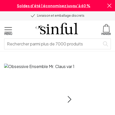
Soldes d’été | économisez jusqu’à 60 %
Livraison et emballage discrets
MENU
PANIER