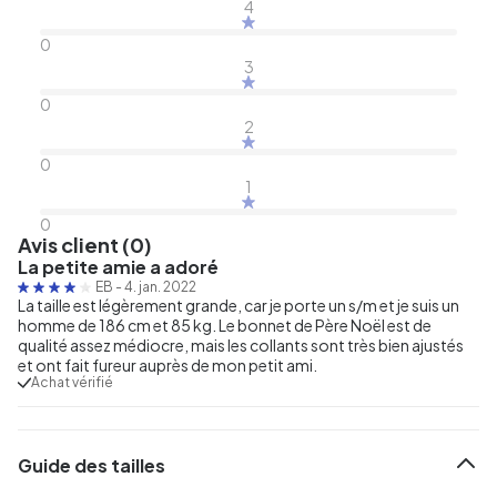
4
0
3
0
2
0
1
0
Avis client (0)
La petite amie a adoré
EB
-
4. jan. 2022
La taille est légèrement grande, car je porte un s/m et je suis un
homme de 186 cm et 85 kg. Le bonnet de Père Noël est de
qualité assez médiocre, mais les collants sont très bien ajustés
et ont fait fureur auprès de mon petit ami.
Achat vérifié
Guide des tailles