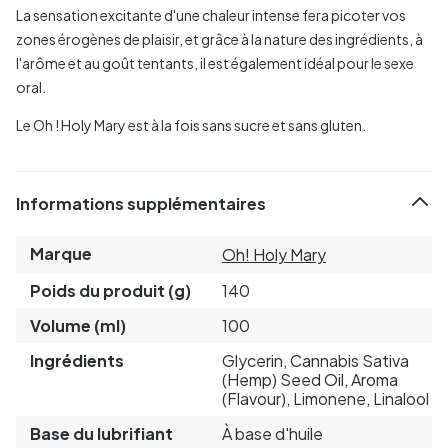
La sensation excitante d'une chaleur intense fera picoter vos
zones érogènes de plaisir, et grâce à la nature des ingrédients, à
l'arôme et au goût tentants, il est également idéal pour le sexe
oral.
Le Oh ! Holy Mary est à la fois sans sucre et sans gluten.
Informations supplémentaires
Marque
Oh! Holy Mary
Poids du produit (g)
140
Volume (ml)
100
Ingrédients
Glycerin, Cannabis Sativa
(Hemp) Seed Oil, Aroma
(Flavour), Limonene, Linalool
Base du lubrifiant
À base d'huile