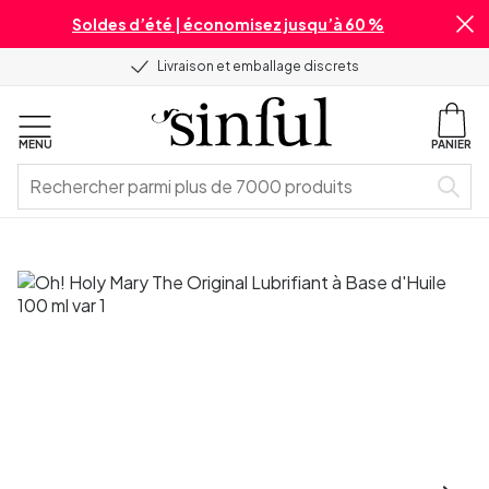
Soldes d’été | économisez jusqu’à 60 %
Livraison et emballage discrets
MENU
PANIER