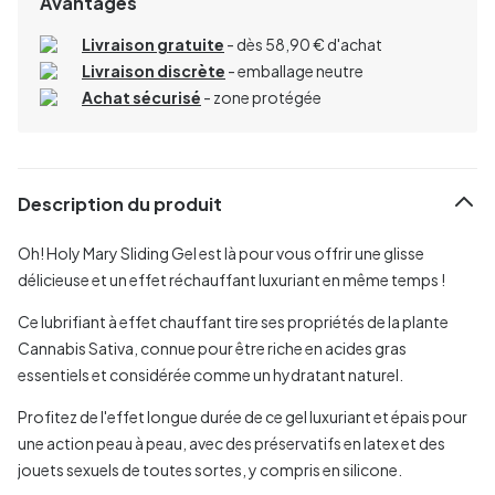
Avantages
Livraison gratuite
- dès 58,90 € d'achat
Livraison discrète
- emballage neutre
Achat sécurisé
- zone protégée
Description du produit
Oh! Holy Mary Sliding Gel est là pour vous offrir une glisse
délicieuse et un effet réchauffant luxuriant en même temps !
Ce lubrifiant à effet chauffant tire ses propriétés de la plante
Cannabis Sativa, connue pour être riche en acides gras
essentiels et considérée comme un hydratant naturel.
Profitez de l'effet longue durée de ce gel luxuriant et épais pour
une action peau à peau, avec des préservatifs en latex et des
jouets sexuels de toutes sortes, y compris en silicone.