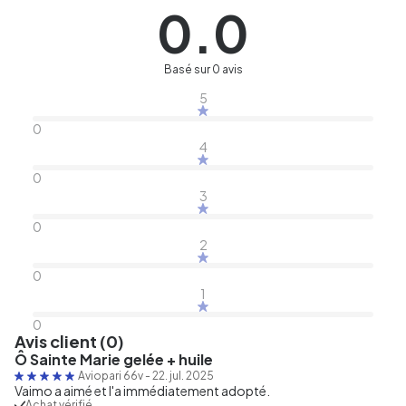
0.0
Basé sur 0 avis
5
0
4
0
3
0
2
0
1
0
Avis client (0)
Ô Sainte Marie gelée + huile
Aviopari 66v
-
22. jul. 2025
Vaimo a aimé et l'a immédiatement adopté.
Achat vérifié