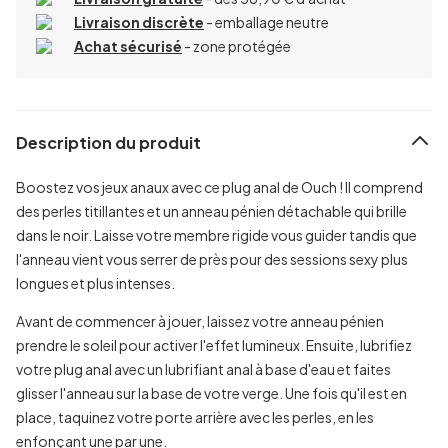
Livraison discrète
- emballage neutre
Achat sécurisé
- zone protégée
Description du produit
Boostez vos jeux anaux avec ce plug anal de Ouch ! Il comprend
des perles titillantes et un anneau pénien détachable qui brille
dans le noir. Laisse votre membre rigide vous guider tandis que
l'anneau vient vous serrer de près pour des sessions sexy plus
longues et plus intenses.
Avant de commencer à jouer, laissez votre anneau pénien
prendre le soleil pour activer l'effet lumineux. Ensuite, lubrifiez
votre plug anal avec un lubrifiant anal à base d'eau et faites
glisser l'anneau sur la base de votre verge. Une fois qu'il est en
place, taquinez votre porte arrière avec les perles, en les
enfonçant une par une.