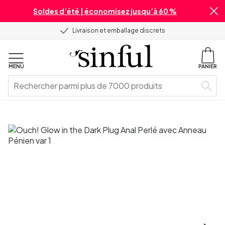
Soldes d’été | économisez jusqu’à 60 %
Livraison et emballage discrets
MENU
PANIER