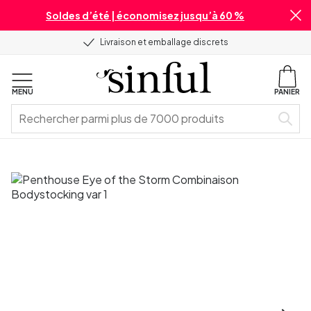
Soldes d’été | économisez jusqu’à 60 %
Livraison et emballage discrets
MENU
PANIER