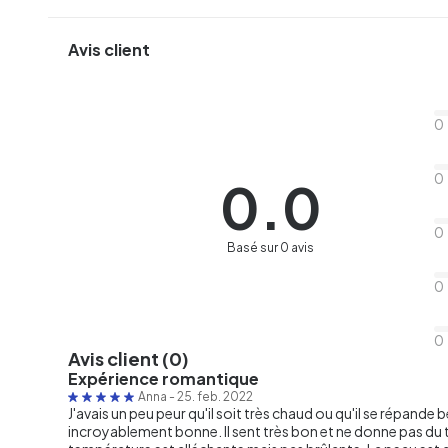
Avis client
0
0
0.0
0
Basé sur 0 avis
0
0
Avis client (0)
Expérience romantique
Anna
-
25. feb. 2022
J'avais un peu peur qu'il soit très chaud ou qu'il se répan
incroyablement bonne. Il sent très bon et ne donne pas du to