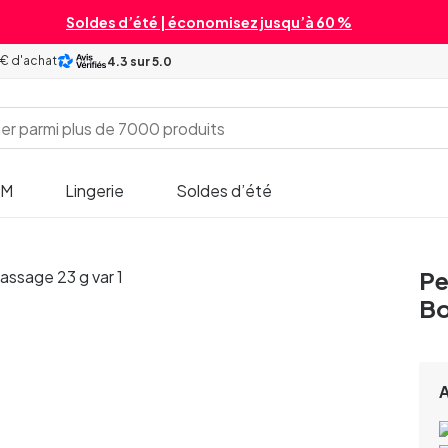
Soldes d’été | économisez jusqu’à 60 %
 € d'achat
4.3
sur 5.0
SM
Lingerie
Soldes d’été
Pe
Bo