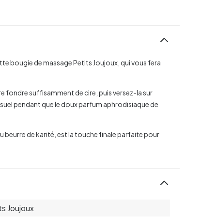
e bougie de massage Petits Joujoux, qui vous fera
e fondre suffisamment de cire, puis versez-la sur
nsuel pendant que le doux parfum aphrodisiaque de
au beurre de karité, est la touche finale parfaite pour
ts Joujoux