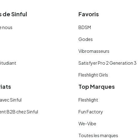
 de Sinful
Favoris
e nous
BDSM
Godes
Vibromasseurs
étudiant
Satisfyer Pro 2 Generation 3
Fleshlight Girls
iats
Top Marques
avec Sinful
Fleshlight
ent B2B chez Sinful
Fun Factory
We-Vibe
Toutes les marques