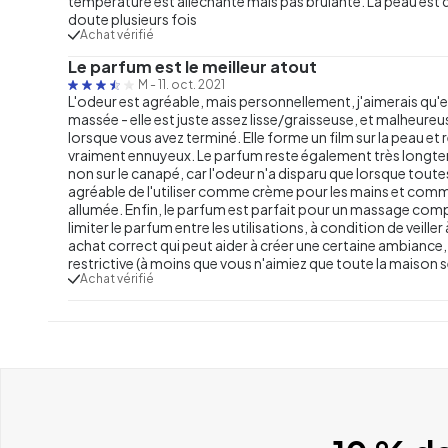
température est alléchante mais pas brûlante. La peau est d
doute plusieurs fois
Achat vérifié
Le parfum est le meilleur atout
M
-
11. oct. 2021
L'odeur est agréable, mais personnellement, j'aimerais qu'el
massée - elle est juste assez lisse/graisseuse, et malheu
lorsque vous avez terminé. Elle forme un film sur la peau et
vraiment ennuyeux. Le parfum reste également très longtemps.
non sur le canapé, car l'odeur n'a disparu que lorsque toute
agréable de l'utiliser comme crème pour les mains et comme
allumée. Enfin, le parfum est parfait pour un massage compl
limiter le parfum entre les utilisations, à condition de veill
achat correct qui peut aider à créer une certaine ambiance, 
restrictive (à moins que vous n'aimiez que toute la maison s
Achat vérifié