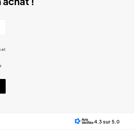
 achat !
 et
s
4.3
sur 5.0