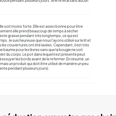
ouce pendant plusieurs jours. Je le referai sans aucun
le soit moins forte. Elle est assez bonne pour être
reusement elle prend beaucoup de temps à sécher
 reste grasse pendant très longtemps, ce qui est
 Je suis heureuse que nous l'ayons utilisé sur le lit et
s les couvertures ont été lavées. Cependant, il est très
 baume pour les lèvres sans que la bougie ne soit
et du corps. Le pot dans lequel il est présenté peut
er à essuyer les bords avant de le refermer. En résumé, un
mais un produit qui doit être utilisé de manière un peu
ente pendant plusieurs jours).