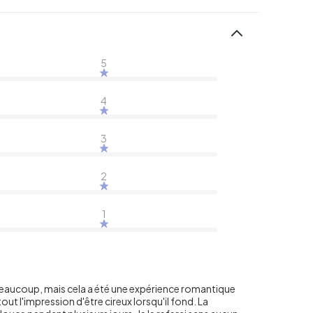
5
4
3
2
1
de beaucoup, mais cela a été une expérience romantique
ut l'impression d'être cireux lorsqu'il fond. La