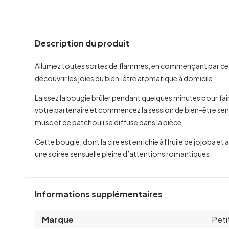
Description du produit
Allumez toutes sortes de flammes, en commençant par cett
découvrir les joies du bien-être aromatique à domicile
Laissez la bougie brûler pendant quelques minutes pour fair
votre partenaire et commencez la session de bien-être se
musc et de patchouli se diffuse dans la pièce.
Cette bougie, dont la cire est enrichie à l'huile de jojoba et 
une soirée sensuelle pleine d’attentions romantiques.
Informations supplémentaires
Marque
Peti