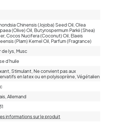
ondsia Chinensis (Jojoba) Seed Oil, Olea
paea (Olive) Oil, Butyrospermum Parkii (Shea)
er, Cocos Nucifera (Coconut) Oil, Elaeis
eensis (Plam) Kernel Oil, Parfum (Fragrance)
r de lys, Musc
se d'huile
xant, Stimulant, Ne convient pas aux
ervatifs en latex ou en polyisoprène, Végétalien
c
ais, Allemand
31
 les informations sur le produit