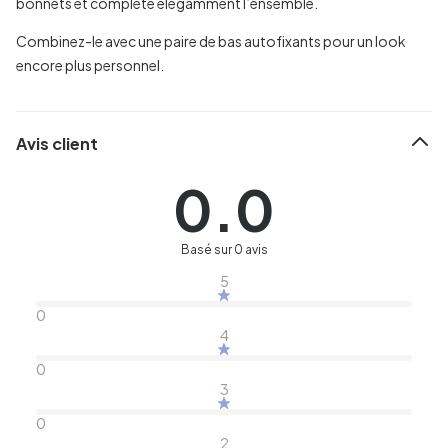
bonnets et complète élégamment l’ensemble.
Combinez-le avec une paire de bas autofixants pour un look
encore plus personnel.
Avis client
0.0
Basé sur 0 avis
5
0
4
0
3
0
2