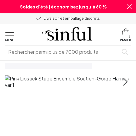
Soldes d’été | économisez jusqu’à 60 %
Livraison et emballage discrets
MENU
PANIER