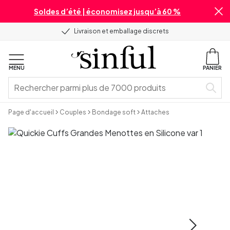
Soldes d’été | économisez jusqu’à 60 %
Livraison et emballage discrets
MENU
PANIER
Page d'accueil
Couples
Bondage soft
Attaches