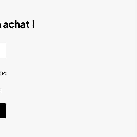
 achat !
 et
s