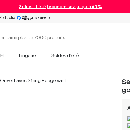
Soldes d’été | économisez jusqu’à 60 %
 € d'achat
4.3
sur 5.0
SM
Lingerie
Soldes d’été
Se
go