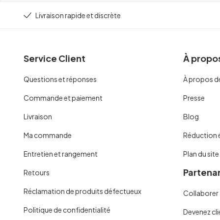
Livraison rapide et discrète
Service Client
À propos
Questions et réponses
À propos d
Commande et paiement
Presse
Livraison
Blog
Ma commande
Réduction 
Entretien et rangement
Plan du site
Partenar
Retours
Réclamation de produits défectueux
Collaborer 
Politique de confidentialité
Devenez cli