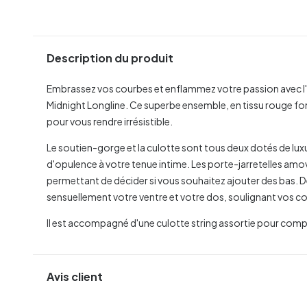
Description du produit
Embrassez vos courbes et enflammez votre passion avec l'
Midnight Longline. Ce superbe ensemble, en tissu rouge foncé 
pour vous rendre irrésistible.
Le soutien-gorge et la culotte sont tous deux dotés de lux
d'opulence à votre tenue intime. Les porte-jarretelles amo
permettant de décider si vous souhaitez ajouter des bas. 
sensuellement votre ventre et votre dos, soulignant vos c
Il est accompagné d'une culotte string assortie pour compl
Avis client