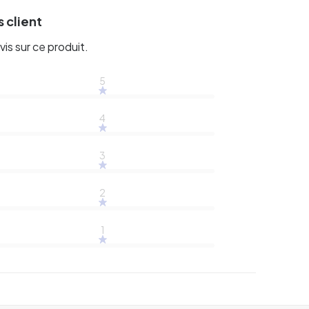
 client
vis sur ce produit.
5
4
3
2
1