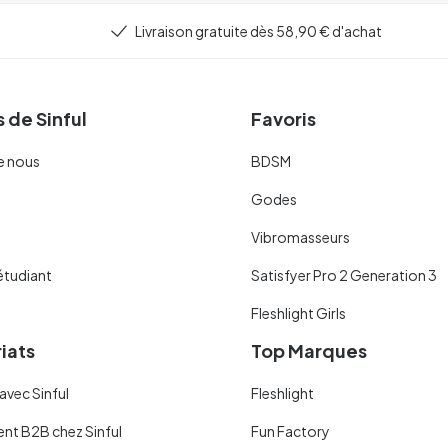
Livraison gratuite dès 58,90 € d'achat
 de Sinful
Favoris
e nous
BDSM
Godes
Vibromasseurs
étudiant
Satisfyer Pro 2 Generation 3
Fleshlight Girls
iats
Top Marques
avec Sinful
Fleshlight
ent B2B chez Sinful
Fun Factory