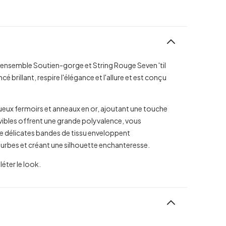
ensemble Soutien-gorge et String Rouge Seven 'til
brillant, respire l'élégance et l'allure et est conçu
ueux fermoirs et anneaux en or, ajoutant une touche
vibles offrent une grande polyvalence, vous
De délicates bandes de tissu enveloppent
ourbes et créant une silhouette enchanteresse.
éter le look.