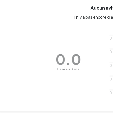
Aucun avis
Il n'y a pas encore d'a
0
0
0.0
0
Basé sur 0 avis
0
0