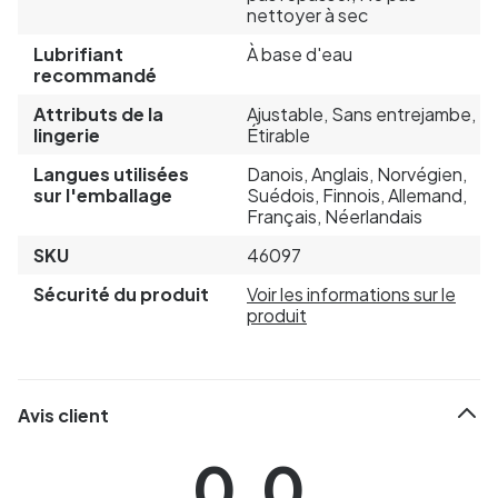
nettoyer à sec
Lubrifiant
À base d'eau
recommandé
Attributs de la
Ajustable, Sans entrejambe,
lingerie
Étirable
Langues utilisées
Danois, Anglais, Norvégien,
sur l'emballage
Suédois, Finnois, Allemand,
Français, Néerlandais
SKU
46097
Sécurité du produit
Voir les informations sur le
produit
Avis client
0.0