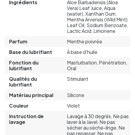
Ingrédients
Aloe Barbadensis (Aloe
Vera) Leaf Juice, Aqua
(water), Xanthan Gum,
Mentha Arvensis (Wild Mint)
Leaf Oil, Sodium Benzoate,
Lactic Acid, Limonene
Parfum
Menthe poivrée
Base du lubrifiant
À base d'huile
Fonction du
Masturbation, Pénétration,
lubrifiant
Oral
Qualités du
Stimulant
lubrifiant
Matériau principal
Silicone
Couleur
Violet
Instruction de
Lavage à 30 degrés, Ne pas
lavage
laver à la Javel, Ne pas
sécher au sèche-linge, Ne
pas repasser, Ne pas