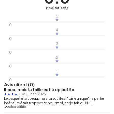
Basé sur 0 avis
5
0
4
0
3
0
2
0
1
0
Avis client (0)
Ihana, mais la taille est trop petite
🫶
-
5. sep. 2025
Le paquet était beau, mais lorsqu'il est "taille unique", la partie
inférieure était trop petite pour moi, car je fais du M-L.
Achat vérifié