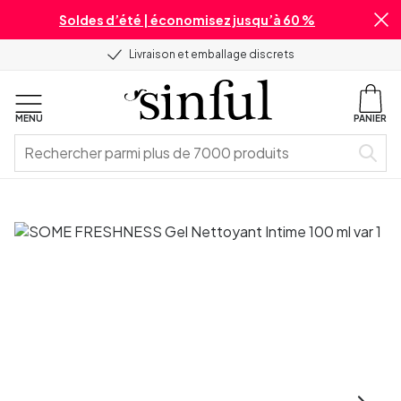
Soldes d’été | économisez jusqu’à 60 %
Livraison et emballage discrets
MENU
PANIER