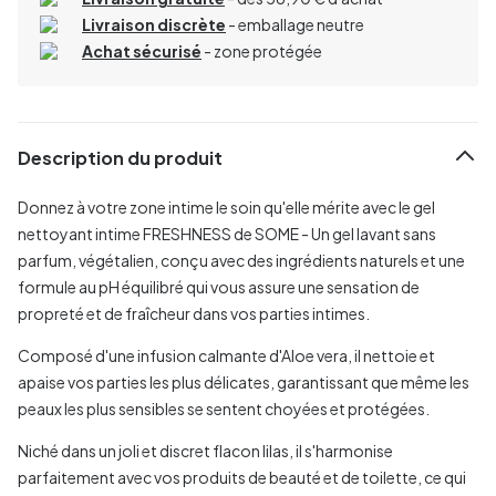
Livraison discrète
- emballage neutre
Achat sécurisé
- zone protégée
Description du produit
Donnez à votre zone intime le soin qu'elle mérite avec le gel
nettoyant intime FRESHNESS de SOME - Un gel lavant sans
parfum, végétalien, conçu avec des ingrédients naturels et une
formule au pH équilibré qui vous assure une sensation de
propreté et de fraîcheur dans vos parties intimes.
Composé d'une infusion calmante d'Aloe vera, il nettoie et
apaise vos parties les plus délicates, garantissant que même les
peaux les plus sensibles se sentent choyées et protégées.
Niché dans un joli et discret flacon lilas, il s'harmonise
parfaitement avec vos produits de beauté et de toilette, ce qui