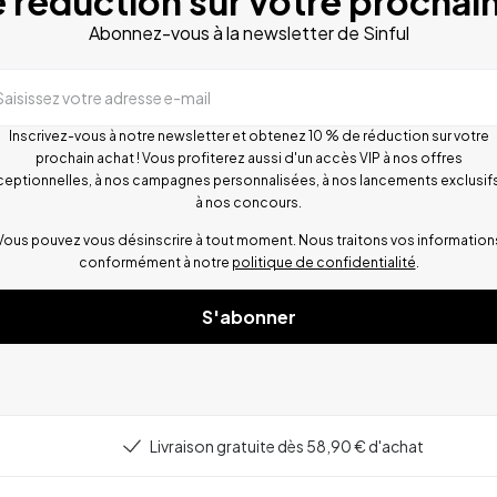
 réduction sur votre prochain
Abonnez-vous à la newsletter de Sinful
Saisissez votre adresse e-mail
Inscrivez-vous à notre newsletter et obtenez 10 % de réduction sur votre
prochain achat ! Vous profiterez aussi d'un accès VIP à nos offres
ceptionnelles, à nos campagnes personnalisées, à nos lancements exclusifs
à nos concours.
Vous pouvez vous désinscrire à tout moment. Nous traitons vos information
conformément à notre
politique de confidentialité
.
S'abonner
Livraison gratuite dès 58,90 € d'achat