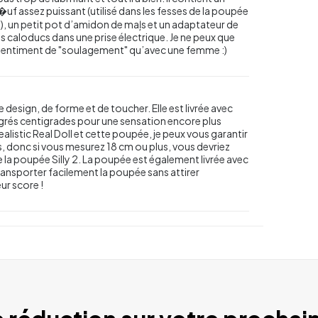
 �uf assez puissant (utilisé dans les fesses de la poupée
), un petit pot d’amidon de maļs et un adaptateur de
s caloducs dans une prise électrique. Je ne peux que
e sentiment de "soulagement" qu’avec une femme :)
design, de forme et de toucher. Elle est livrée avec
grés centigrades pour une sensation encore plus
ealistic Real Doll et cette poupée, je peux vous garantir
nds, donc si vous mesurez 18 cm ou plus, vous devriez
e la poupée Silly 2. La poupée est également livrée avec
transporter facilement la poupée sans attirer
ur score !