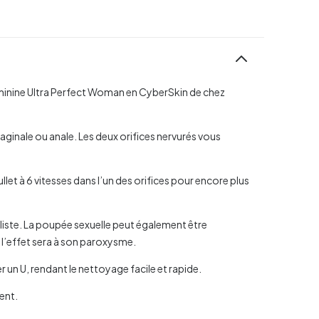
minine Ultra Perfect Woman en CyberSkin de chez
 vaginale ou anale. Les deux orifices nervurés vous
et à 6 vitesses dans l’un des orifices pour encore plus
liste. La poupée sexuelle peut également être
, l’effet sera à son paroxysme.
 un U, rendant le nettoyage facile et rapide.
ent.