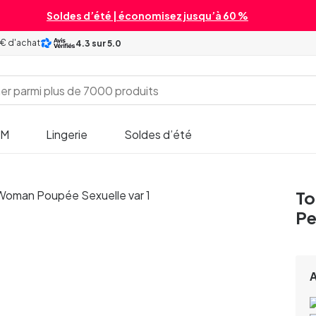
Soldes d’été | économisez jusqu’à 60 %
 € d'achat
4.3
sur 5.0
SM
Lingerie
Soldes d’été
To
Pe