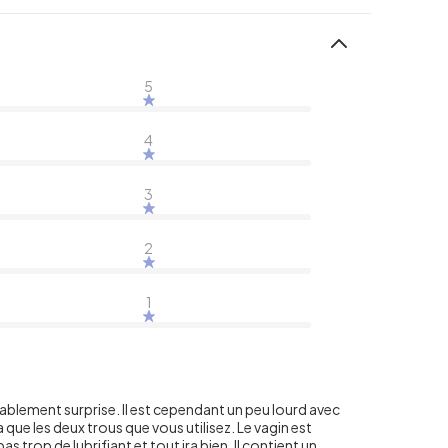
5
4
3
2
1
 agréablement surprise. Il est cependant un peu lourd avec
a que les deux trous que vous utilisez. Le vagin est
s trop de lubrifiant et tout ira bien. Il contient un