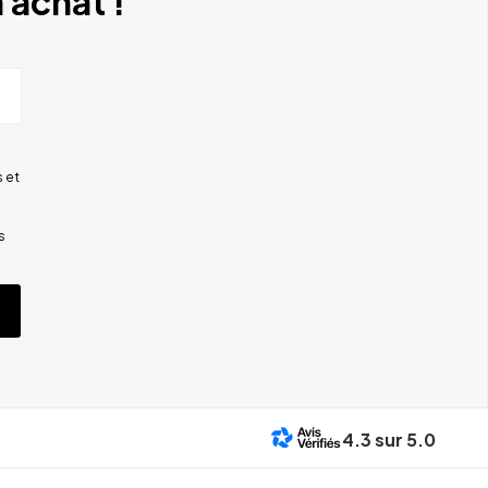
 achat !
 et
s
4.3
sur 5.0