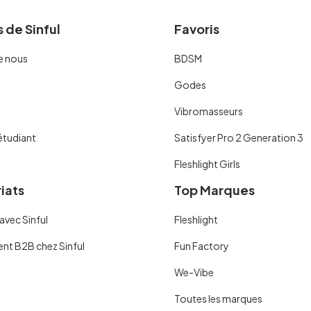
 de Sinful
Favoris
e nous
BDSM
Godes
Vibromasseurs
étudiant
Satisfyer Pro 2 Generation 3
Fleshlight Girls
iats
Top Marques
avec Sinful
Fleshlight
ent B2B chez Sinful
Fun Factory
We-Vibe
Toutes les marques