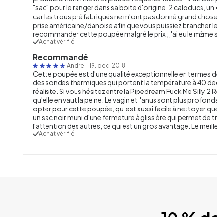
"sac" pour le ranger dans sa boite d'origine, 2 caloducs, un
car les trous préfabriqués ne m'ont pas donné grand chose
prise américaine/danoise afin que vous puissiez brancher le
recommander cette poupée malgré le prix ; j'ai eu le mźm
Achat vérifié
Recommandé
Andre
-
19. dec. 2018
Cette poupée est d'une qualité exceptionnelle en termes de 
des sondes thermiques qui portent la température à 40 de
réaliste. Si vous hésitez entre la Pipedream Fuck Me Silly 2 R
qu'elle en vaut la peine. Le vagin et l'anus sont plus profo
opter pour cette poupée, qui est aussi facile à nettoyer qu
un sac noir muni d'une fermeture à glissière qui permet de 
l'attention des autres, ce qui est un gros avantage. Le meille
Achat vérifié