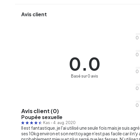
Avis client
0
0
0.0
0
Basé sur 0 avis
0
0
Avis client (0)
Poupée sexuelle
Kas
-
4. aug. 2020
Il est fantastique, je l'ai utilisé une seule fois mais je suis
ses 10kg environ et son nettoyage n'est pas facile car il n'y 
probablement mieux et plus serré que les fesses. N’utilisez pa