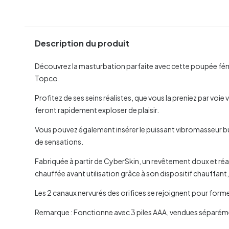
Description du produit
Découvrez la masturbation parfaite avec cette poupée fé
Topco.
Profitez de ses seins réalistes, que vous la preniez par voie
feront rapidement exploser de plaisir.
Vous pouvez également insérer le puissant vibromasseur bull
de sensations.
Fabriquée à partir de CyberSkin, un revêtement doux et réa
chauffée avant utilisation grâce à son dispositif chauffant
Les 2 canaux nervurés des orifices se rejoignent pour former
Remarque : Fonctionne avec 3 piles AAA, vendues séparém