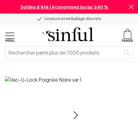
Soldes d’été | économisez jusqu’à 60 %
Livraison et emballage discrets
MENU
PANIER