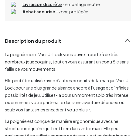
Livraison discrète
- emballage neutre
Achat sécurisé
- zone protégée
Description du produit
La poignée noire Vac-U-Lock vous ouvre la porte à de très
nombreux jeux coquins, tout en vous assurant un contrôle sans
faille de vos mouvements.
Elle peut être utilisée avec d'autres produits de la marque Vac-U-
Lock pour une plus grande aisance encore à l’usage et d’infinies
possibilités de jeu. Utilisez-la pour un moment solo très intense
ou emmenez votre partenaire dans une aventure débridée où
seule vos fantasmes encadrent votre plaisir.
La poignée est conçue de manière ergonomique avec une
structure irrégulière qui tient bien dans votre main. Elle peut
également être utilisée comme gode pour la stimulation interne.