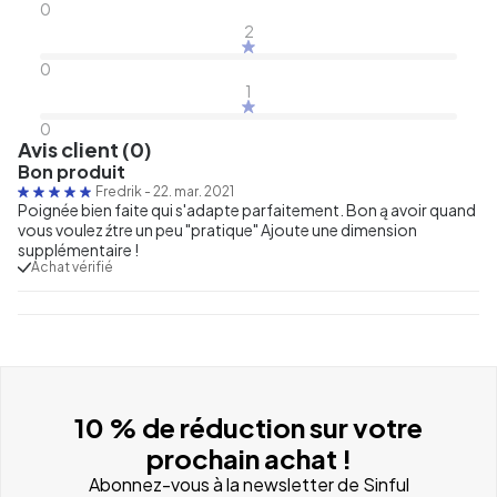
0
2
0
1
0
Avis client (0)
Bon produit
Fredrik
-
22. mar. 2021
Poignée bien faite qui s'adapte parfaitement. Bon ą avoir quand
vous voulez źtre un peu "pratique" Ajoute une dimension
supplémentaire !
Achat vérifié
10 % de réduction sur votre
prochain achat !
Abonnez-vous à la newsletter de Sinful