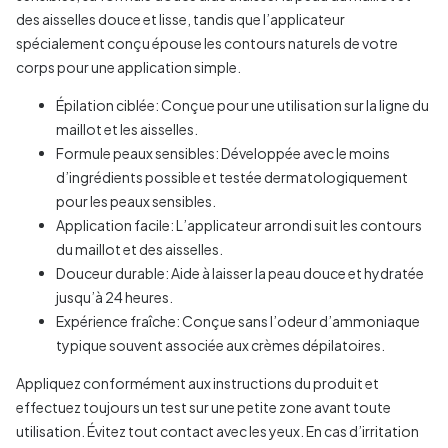
des aisselles douce et lisse, tandis que l’applicateur
spécialement conçu épouse les contours naturels de votre
corps pour une application simple.
Épilation ciblée: Conçue pour une utilisation sur la ligne du
maillot et les aisselles.
Formule peaux sensibles: Développée avec le moins
d’ingrédients possible et testée dermatologiquement
pour les peaux sensibles.
Application facile: L’applicateur arrondi suit les contours
du maillot et des aisselles.
Douceur durable: Aide à laisser la peau douce et hydratée
jusqu’à 24 heures.
Expérience fraîche: Conçue sans l’odeur d’ammoniaque
typique souvent associée aux crèmes dépilatoires.
Appliquez conformément aux instructions du produit et
effectuez toujours un test sur une petite zone avant toute
utilisation. Évitez tout contact avec les yeux. En cas d’irritation