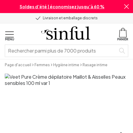
Soldes d’été | économisez jusqu’à 60 %
Livraison et emballage discrets
MENU
PANIER
Page d'accueil
Femmes
Hygiène intime
Rasage intime