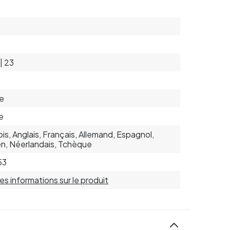
 | 23
e
e
is, Anglais, Français, Allemand, Espagnol,
ien, Néerlandais, Tchèque
53
 les informations sur le produit