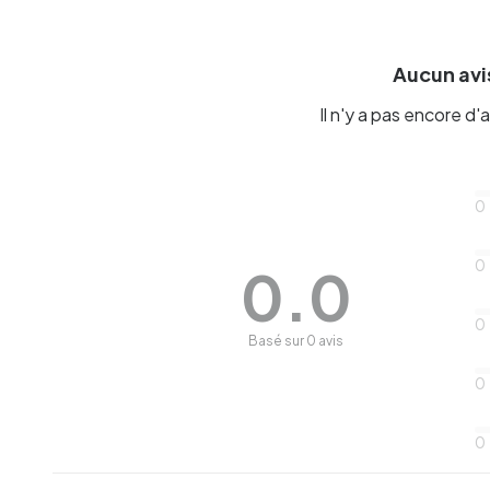
Aucun avis
Il n'y a pas encore d'a
0
0
0.0
0
Basé sur 0 avis
0
0