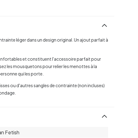
rainte léger dans un design original. Un ajout parfait à
fortables et constituent l'accessoire parfait pour
sez les mousquetons pour relier les menottes à la
personne qui les porte.
isses ou d'autres sangles de contrainte (non incluses)
bondage.
n Fetish