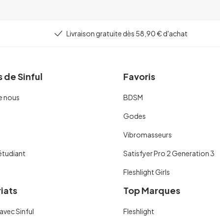
Livraison gratuite dès 58,90 € d'achat
 de Sinful
Favoris
e nous
BDSM
Godes
Vibromasseurs
étudiant
Satisfyer Pro 2 Generation 3
Fleshlight Girls
iats
Top Marques
avec Sinful
Fleshlight