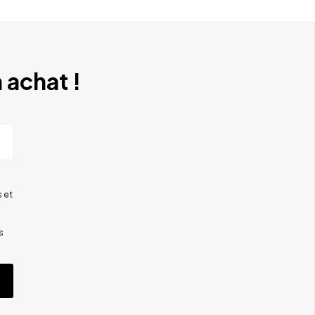
 achat !
 et
s