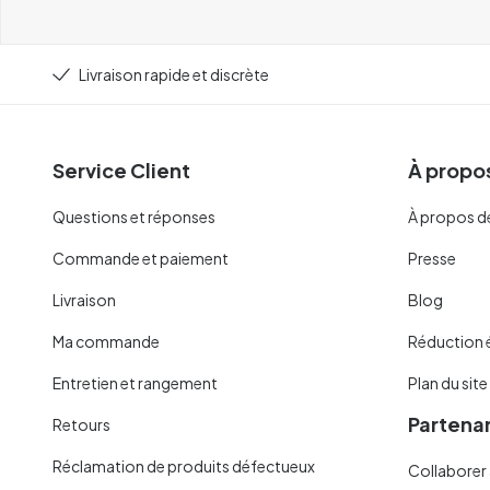
Livraison rapide et discrète
Service Client
À propos
Questions et réponses
À propos d
Commande et paiement
Presse
Livraison
Blog
Ma commande
Réduction 
Entretien et rangement
Plan du site
Partenar
Retours
Réclamation de produits défectueux
Collaborer 