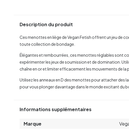
Description du produit
Ces menottes en liège de Vegan Fetish offrent un jeu de cont
toute collection de bondage.
Élégantes et rembourrées, ces menottes réglables sont con
expérimenter les jeux de soumission et de domination. Utili
chaîne en or et limiter efficacement les mouvements de la 
Utilisez les anneaux en D des menottes pour attacher des la
pour vous plonger davantage dans le monde excitant du 
Informations supplémentaires
Marque
Vega