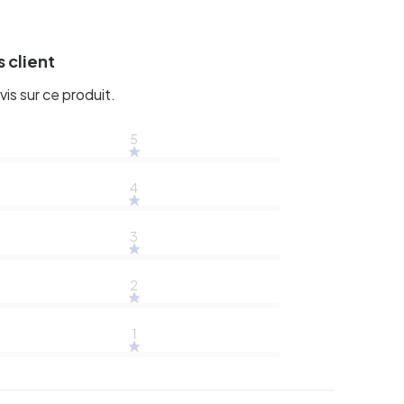
 client
vis sur ce produit.
5
4
3
2
1