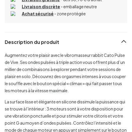
Livraison discrète
- emballage neutre
Achat sécurisé
- zone protégée
Description du produit
Augmentez votre plaisir avec le vibromasseur rabbit Cato Pulse
de Vive. Ses ondes pulsées à triple action vous offrent plus d’un
millier de combinaisons à explorer pendant votre sessions de
plaisir en solo. Découvrez des orgasmes intenses à vous couper
le souffle avec le bouton spécial « climax » qui fait passer tous
les moteurs à la vitesse maximale.
La surface lisse et élégante en silicone dissimule la puissance qui
se trouve à l’intérieur : 3 moteurs sont à votre disposition pour
une vibration ponctuelle et pour stimuler votre clitoris et votre
point G au moyen d’ondes pulsées. Contrôlez l’intensité et le
mode de chaque moteur en appuyant simplement sur le bouton