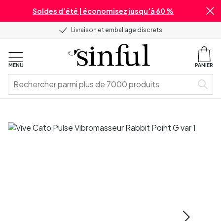
Soldes d’été | économisez jusqu’à 60 %
Livraison et emballage discrets
MENU
PANIER