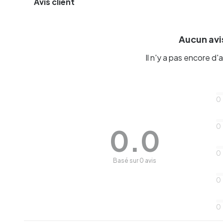
Avis client
Aucun avis
Il n'y a pas encore d'a
0
0
0.0
0
Basé sur 0 avis
0
0