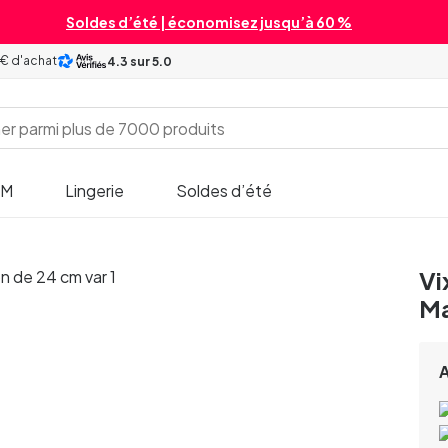
Soldes d’été | économisez jusqu’à 60 %
 € d'achat
4.3
sur 5.0
SM
Lingerie
Soldes d’été
Vi
Ma