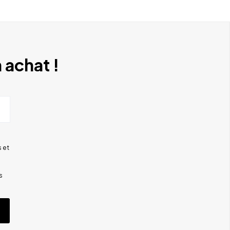
 achat !
 et
s