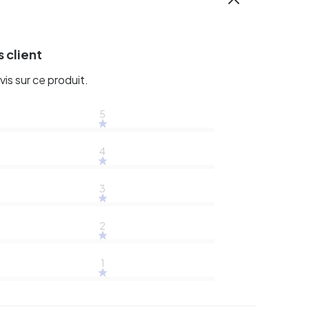
 client
vis sur ce produit.
5
4
3
2
1