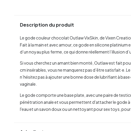
Description du produit
Le gode couleur chocolat Outlaw VixSkin, de Vixen Creatio
Fait à la main et avec amour, ce gode en silicone platinium
d’un noyau plus ferme, ce qui donne réellement l’illusion d’u
Si vous cherchez un amant bien monté, Outlaw est fait pou
cm insérables, vous ne manquerez pas d’être satisfait·e. Le
n’hésitez pas à ajouter une bonne dose de lubrifiant à base 
vaginale.
Le gode comporte une base plate, avec une paire de testic
pénétration anale et vous permettent d'attacher le gode à u
l'eau et un savon doux ou un nettoyant pour sex toys, pour