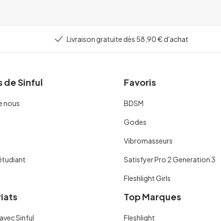
Livraison gratuite dès 58,90 € d'achat
 de Sinful
Favoris
e nous
BDSM
Godes
Vibromasseurs
étudiant
Satisfyer Pro 2 Generation 3
Fleshlight Girls
iats
Top Marques
avec Sinful
Fleshlight