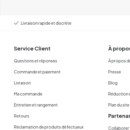
Livraison rapide et discrète
Service Client
À propos
Questions et réponses
À propos d
Commande et paiement
Presse
Livraison
Blog
Ma commande
Réduction 
Entretien et rangement
Plan du site
Partenar
Retours
Réclamation de produits défectueux
Collaborer 