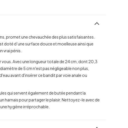
ns, promet une chevauchée des plus satisfaisantes.
 est doté d’une surface douce et moelleuse ainsi que
n vrai pénis.
r vous. Avec une longueur totale de 24 cm, dont 20,3
 diamètre de 5 cm n'est pas négligeable non plus,
d'eau avant d'insérer ce bandit par voie anale ou
ules qui servent également de butée pendant la
n harnais pour partager le plaisir. Nettoyez-le avec de
 une hygiène irréprochable.