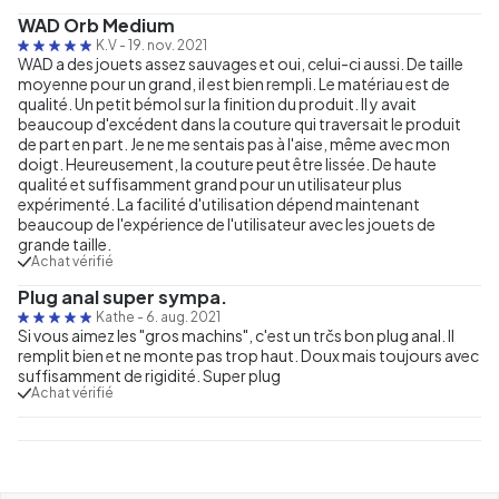
WAD Orb Medium
K.V
-
19. nov. 2021
WAD a des jouets assez sauvages et oui, celui-ci aussi. De taille
moyenne pour un grand, il est bien rempli. Le matériau est de
qualité. Un petit bémol sur la finition du produit. Il y avait
beaucoup d'excédent dans la couture qui traversait le produit
de part en part. Je ne me sentais pas à l'aise, même avec mon
doigt. Heureusement, la couture peut être lissée. De haute
qualité et suffisamment grand pour un utilisateur plus
expérimenté. La facilité d'utilisation dépend maintenant
beaucoup de l'expérience de l'utilisateur avec les jouets de
grande taille.
Achat vérifié
Plug anal super sympa.
Kathe
-
6. aug. 2021
Si vous aimez les "gros machins", c'est un trčs bon plug anal. Il
remplit bien et ne monte pas trop haut. Doux mais toujours avec
suffisamment de rigidité. Super plug
Achat vérifié