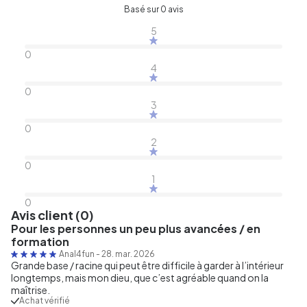
Basé sur 0 avis
5
0
4
0
3
0
2
0
1
0
Avis client (0)
Pour les personnes un peu plus avancées / en
formation
Anal4fun
-
28. mar. 2026
Grande base / racine qui peut être difficile à garder à l’intérieur
longtemps, mais mon dieu, que c’est agréable quand on la
maîtrise.
Achat vérifié