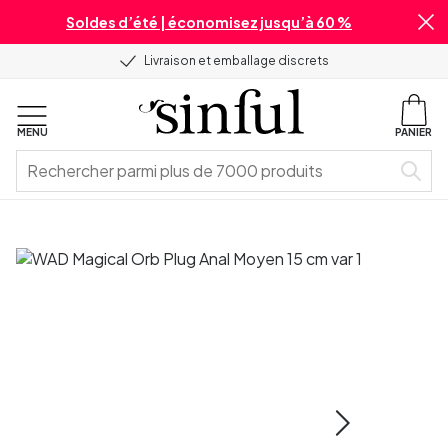
Soldes d’été | économisez jusqu’à 60 %
Livraison et emballage discrets
MENU
PANIER