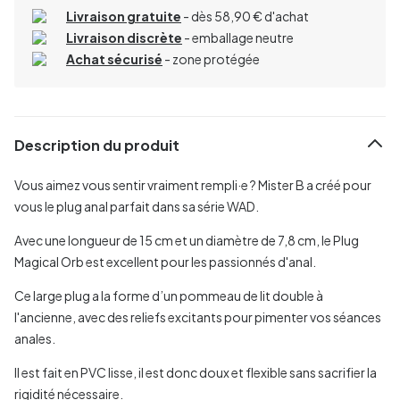
Livraison gratuite
- dès 58,90 € d'achat
Livraison discrète
- emballage neutre
Achat sécurisé
- zone protégée
Description du produit
Vous aimez vous sentir vraiment rempli·e ? Mister B a créé pour
vous le plug anal parfait dans sa série WAD.
Avec une longueur de 15 cm et un diamètre de 7,8 cm, le Plug
Magical Orb est excellent pour les passionnés d'anal.
Ce large plug a la forme d’un pommeau de lit double à
l'ancienne, avec des reliefs excitants pour pimenter vos séances
anales.
Il est fait en PVC lisse, il est donc doux et flexible sans sacrifier la
rigidité nécessaire.