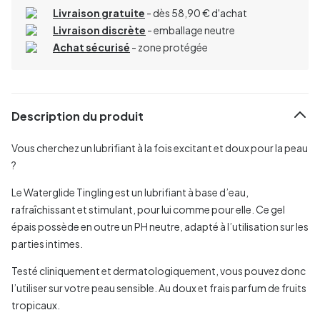
Livraison gratuite
- dès 58,90 € d'achat
Livraison discrète
- emballage neutre
Achat sécurisé
- zone protégée
Description du produit
Vous cherchez un lubrifiant à la fois excitant et doux pour la peau
?
Le Waterglide Tingling est un lubrifiant à base d’eau,
rafraîchissant et stimulant, pour lui comme pour elle. Ce gel
épais possède en outre un PH neutre, adapté à l’utilisation sur les
parties intimes.
Testé cliniquement et dermatologiquement, vous pouvez donc
l’utiliser sur votre peau sensible. Au doux et frais parfum de fruits
tropicaux.