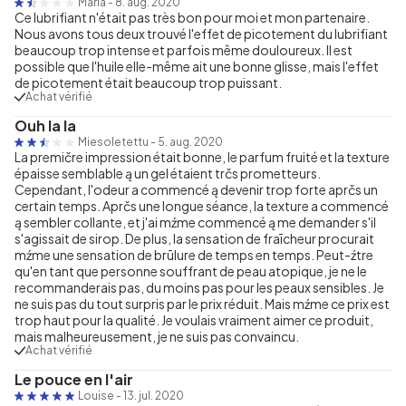
Maria
-
8. aug. 2020
Ce lubrifiant n'était pas très bon pour moi et mon partenaire.
Nous avons tous deux trouvé l'effet de picotement du lubrifiant
beaucoup trop intense et parfois même douloureux. Il est
possible que l'huile elle-même ait une bonne glisse, mais l'effet
de picotement était beaucoup trop puissant.
Achat vérifié
Ouh la la
Miesoletettu
-
5. aug. 2020
La premičre impression était bonne, le parfum fruité et la texture
épaisse semblable ą un gel étaient trčs prometteurs.
Cependant, l'odeur a commencé ą devenir trop forte aprčs un
certain temps. Aprčs une longue séance, la texture a commencé
ą sembler collante, et j'ai mźme commencé ą me demander s'il
s'agissait de sirop. De plus, la sensation de fraīcheur procurait
mźme une sensation de brūlure de temps en temps. Peut-źtre
qu'en tant que personne souffrant de peau atopique, je ne le
recommanderais pas, du moins pas pour les peaux sensibles. Je
ne suis pas du tout surpris par le prix réduit. Mais mźme ce prix est
trop haut pour la qualité. Je voulais vraiment aimer ce produit,
mais malheureusement, je ne suis pas convaincu.
Achat vérifié
Le pouce en l'air
Louise
-
13. jul. 2020