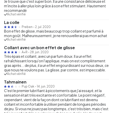
Je trouve que c'est super bon. Il a une consistance délicieuse et
m'incite à aller plus loin grâce à son effet stimulant. Hautement
recommandé
Achat vérifié
La colle
Preben
-
2. jul. 2020
Bon effet de glisse, mais beaucoup trop collant et parfumé à
mon goût. Malheureusement, je ne renouvellerai pas mon achat
Achat vérifié
Collant avec un bon effet de glisse
A+R
-
28. jun. 2020
Très épais et collant, avec un parfum doux. Il a un effet
rafraîchissant lorsqu'on l'applique, mais on est complètement
gras après... de plus, il a un effet engourdissant sur nous deux, ce
que nous ne voulons pas. La glisse, par contre, est impeccable.
Achat vérifié
Tahmainen
Pup Oak
-
14. jun. 2020
C'est le premier lubrifiant à picotements que j'ai essayé, et la
sensation était très excitante et confortable. Le point négatif,
cependant, vient de la façon dont ce lubrifiant est devenu
collant et inconfortable à utiliser pendant de longues périodes
de jeu. Si vous ne jouez pas longtemps, c'est très bien, mais c'est