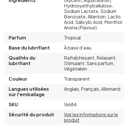
Ingrédients
Glycerin, Aqua (water),
Hydroxyethylcellulose,
Sodium Lactate, Sodium
Benzoate, Allantoin, Lactic
Acid, Salicylic Acid, Menthol,
Aroma (Flavour)
Parfum
Tropical
Base du lubrifiant
À base d'eau
Qualités du
Rafraîchissant, Relaxant,
lubrifiant
Stimulant, Sans parfum,
Végétalien
Couleur
Transparent
Langues utilisées
Anglais, Français, Allemand
sur l'emballage
SKU
16684
Sécurité du produit
Voir les informations sur le
produit