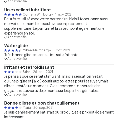
Achat vérifié
Un excellent lubrifiant
Cornelia Wihlborg
-
14. nov. 2021
Peut être utilisé avec votre partenaire. Mais il fonctionne aussi
merveilleusement bien seul avec son picotement
supplémentaire. Le parfum et la saveur sont également une
expérience en soi.
Achat vérifié
Waterglide
Mikael Malmberg
-
18. oct. 2021
Très bonne glisse et sensation satisfaisante.
Achat vérifié
Irritant et refroidissant
Stina
-
26. sep. 2021
Je pensais que ce serait stimulant, mais la sensation n'était
qu'une piqûre et j'ai dû courir aux toilettes pour l'essuyer, mais
elle est restée un moment. C'est comme si on versait des
glaçons recouverts de piments sur les parties génitales.
Achat vérifié
Bonne glisse et bon chatouillement
Maria
-
20. sep. 2021
Je suis généralement satisfait du produit, et le prix est également
intéressant.