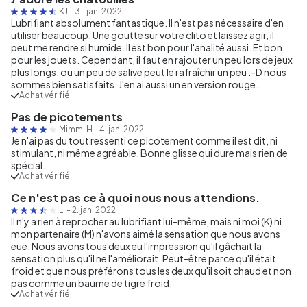
KJ
-
31. jan. 2022
Lubrifiant absolument fantastique. Il n'est pas nécessaire d'en
utiliser beaucoup. Une goutte sur votre clito et laissez agir, il
peut me rendre si humide. Il est bon pour l'analité aussi. Et bon
pour les jouets. Cependant, il faut en rajouter un peu lors de jeux
plus longs, ou un peu de salive peut le rafraîchir un peu :-D nous
sommes bien satisfaits. J'en ai aussi un en version rouge.
Achat vérifié
Pas de picotements
Mimmi H
-
4. jan. 2022
Je n'ai pas du tout ressenti ce picotement comme il est dit, ni
stimulant, ni même agréable. Bonne glisse qui dure mais rien de
spécial.
Achat vérifié
Ce n'est pas ce à quoi nous nous attendions.
L.
-
2. jan. 2022
Il n'y a rien à reprocher au lubrifiant lui-même, mais ni moi (K) ni
mon partenaire (M) n'avons aimé la sensation que nous avons
eue. Nous avons tous deux eu l'impression qu'il gâchait la
sensation plus qu'il ne l'améliorait. Peut-être parce qu'il était
froid et que nous préférons tous les deux qu'il soit chaud et non
pas comme un baume de tigre froid.
Achat vérifié