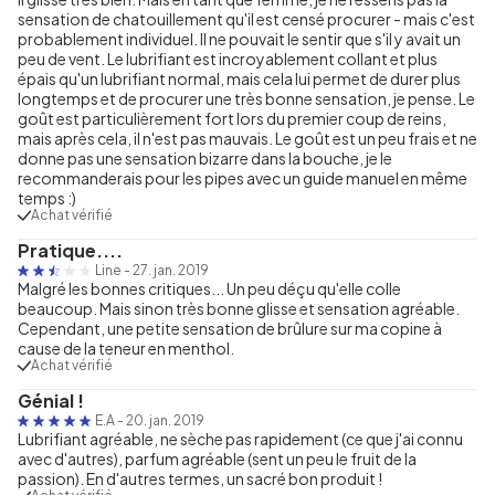
sensation de chatouillement qu'il est censé procurer - mais c'est
probablement individuel. Il ne pouvait le sentir que s'il y avait un
peu de vent. Le lubrifiant est incroyablement collant et plus
épais qu'un lubrifiant normal, mais cela lui permet de durer plus
longtemps et de procurer une très bonne sensation, je pense. Le
goût est particulièrement fort lors du premier coup de reins,
mais après cela, il n'est pas mauvais. Le goût est un peu frais et ne
donne pas une sensation bizarre dans la bouche, je le
recommanderais pour les pipes avec un guide manuel en même
temps :)
Achat vérifié
Pratique....
Line
-
27. jan. 2019
Malgré les bonnes critiques... Un peu déçu qu'elle colle
beaucoup. Mais sinon très bonne glisse et sensation agréable.
Cependant, une petite sensation de brûlure sur ma copine à
cause de la teneur en menthol.
Achat vérifié
Génial !
E.A
-
20. jan. 2019
Lubrifiant agréable, ne sèche pas rapidement (ce que j'ai connu
avec d'autres), parfum agréable (sent un peu le fruit de la
passion). En d'autres termes, un sacré bon produit !