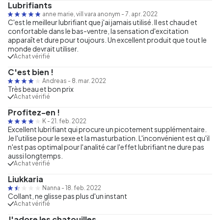
Lubrifiants
anne marie, vill vara anonym
-
7. apr. 2022
C'est le meilleur lubrifiant que j'ai jamais utilisé. Il est chaud et
confortable dans le bas-ventre, la sensation d'excitation
apparaît et dure pour toujours. Un excellent produit que tout le
monde devrait utiliser.
Achat vérifié
C'est bien !
Andreas
-
8. mar. 2022
Très beau et bon prix
Achat vérifié
Profitez-en !
K
-
21. feb. 2022
Excellent lubrifiant qui procure un picotement supplémentaire.
Je l'utilise pour le sexe et la masturbation. L'inconvénient est qu'il
n'est pas optimal pour l'analité car l'effet lubrifiant ne dure pas
aussi longtemps.
Achat vérifié
Liukkaria
Nanna
-
18. feb. 2022
Collant, ne glisse pas plus d'un instant
Achat vérifié
J'adore les chatouilles