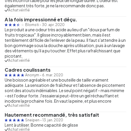
très inconfortable pour les jeux de longue durée. L'odeur est
également très forte, je ne la recommande donc pas.
Achat vérifié
A la fois impressionné et déçu.
Blomsti
-
30. apr. 2020
Le produit a une odeur très acide au lieu d'un "doux parfum de
fruits tropicaux". Il glisse incroyablement bien, mais il est
terriblement difficile de l'enlever de la peau. Il faut s'attendre à un
bon gommage sous la douche après utilisation, puis à un lavage
des vêtements qu'il a pu toucher. Effet plus rafraîchissant que
picotant.
Achat vérifié
Cadres coulissants
Anonym
-
6. mar. 2020
Une boisson agréable et une bouteille de taille vraiment
adéquate. La sensation de fraîcheur et l'absence de picotement
sont des atouts indéniables. Le seul point négatif - mais minime
- est l'odeur forte. J'essaierai peut-être un gel réchauffant et
inodore la prochaine fois. En vaut la peine, et plus encore
Achat vérifié
Hautement recommandé, très satisfait
Sneipen
-
13. jan. 2020
Lent à utiliser. Bonne capacité de glisse
Achat vérifié