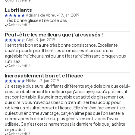
Achat vérifié
Lubrifiants
Adriana de Abreu
-
19. jan. 2019
Très bonne glisse et ne colle pas.
Achat vérifié
Peut-être les meilleurs que j'ai essayés !
Gigi
-
9. jan. 2019
Il sent très bon et a une très bonne consistance. Excellente
qualité pour le prix. Il tient ses promesses et procure une
agréable fraîcheur ainsi qu'un effet rafraîchissant lorsque vous
l'utilisez.
Achat vérifié
Incroyablement bon et efficace
Mikkel
-
7. jan. 2019
J'ai essayé plusieurs lubrifiants différents et je dois dire que celui-
ci est probablement le meilleur que j'ai essayé jusqu'à présent, il
est confortable, il a une incroyable capacité de glissement ou
que dire, vous n'avez pas besoin d'en utiliser beaucoup pour
obtenir un résultat bon et efficace. Elle s'enlève facilement, ce
qui est un énorme avantage, car je n'aime pas que l'on sente la
crème après la douche ou, plus généralement, après l'avoir
utilisée. Ce n'est certainement pas la dernière fois que j'achète
ce produit
Achat vérifié