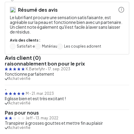
Résumé des avis
i
Le lubrifiant procure une sensation satisfaisante, est
agréable sur la peau et fonctionne bien avec un partenaire.
Un client note également qu'il est facile à laver sans laisser
de résidus.
Avis des clients :
Satisfait·e
Matériau
Les couples adorent
Avis client (0)
raisonnablement bon pour le prix
K.Bøtefyhr
-
17. sep. 2023
fonctionne parfaitement
Achat vérifié
.
M
-
21. mar. 2023
Il glisse bien et est très excitant !
Achat vérifié
Pas pour nous
Jeff
-
13. may. 2022
Transpirer à grosses gouttes et mettre fin au plaisir
Achat vérifié