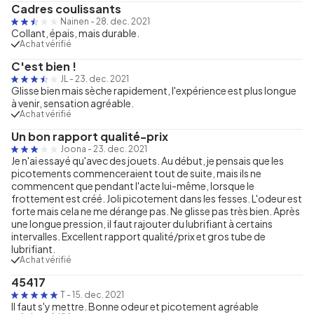
Cadres coulissants
Nainen
-
28. dec. 2021
Collant, épais, mais durable.
Achat vérifié
C'est bien !
JL
-
23. dec. 2021
Glisse bien mais sèche rapidement, l'expérience est plus longue
à venir, sensation agréable.
Achat vérifié
Un bon rapport qualité-prix
Joona
-
23. dec. 2021
Je n'ai essayé qu'avec des jouets. Au début, je pensais que les
picotements commenceraient tout de suite, mais ils ne
commencent que pendant l'acte lui-même, lorsque le
frottement est créé. Joli picotement dans les fesses. L'odeur est
forte mais cela ne me dérange pas. Ne glisse pas très bien. Après
une longue pression, il faut rajouter du lubrifiant à certains
intervalles. Excellent rapport qualité/prix et gros tube de
lubrifiant.
Achat vérifié
45417
T
-
15. dec. 2021
Il faut s'y mettre. Bonne odeur et picotement agréable