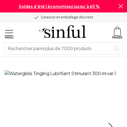
Soldes d’été | économisez jusqu’à 60 %
Livraison et emballage discrets
MENU
PANIER