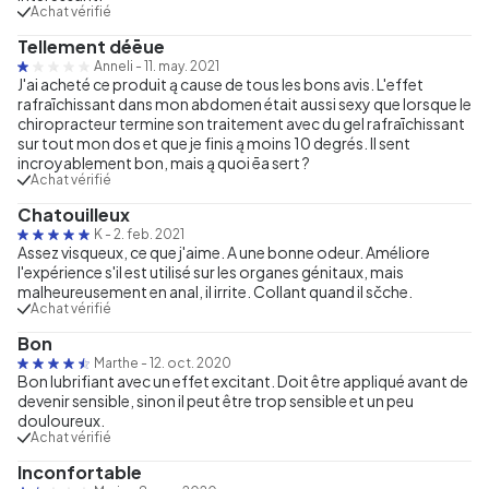
Achat vérifié
Tellement déēue
Anneli
-
11. may. 2021
J'ai acheté ce produit ą cause de tous les bons avis. L'effet
rafraīchissant dans mon abdomen était aussi sexy que lorsque le
chiropracteur termine son traitement avec du gel rafraīchissant
sur tout mon dos et que je finis ą moins 10 degrés. Il sent
incroyablement bon, mais ą quoi ēa sert ?
Achat vérifié
Chatouilleux
K
-
2. feb. 2021
Assez visqueux, ce que j'aime. A une bonne odeur. Améliore
l'expérience s'il est utilisé sur les organes génitaux, mais
malheureusement en anal, il irrite. Collant quand il sčche.
Achat vérifié
Bon
Marthe
-
12. oct. 2020
Bon lubrifiant avec un effet excitant. Doit être appliqué avant de
devenir sensible, sinon il peut être trop sensible et un peu
douloureux.
Achat vérifié
Inconfortable