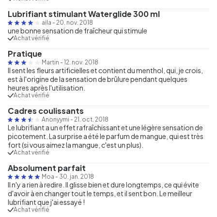
Lubrifiant stimulant Waterglide 300 ml
aila
-
20. nov. 2018
une bonne sensation de fraîcheur qui stimule
Achat vérifié
Pratique
Martin
-
12. nov. 2018
Il sent les fleurs artificielles et contient du menthol, qui, je crois,
est à l'origine de la sensation de brûlure pendant quelques
heures après l'utilisation.
Achat vérifié
Cadres coulissants
Anonyymi
-
21. oct. 2018
Le lubrifiant a un effet rafraîchissant et une légère sensation de
picotement. La surprise a été le parfum de mangue, qui est très
fort (si vous aimez la mangue, c'est un plus).
Achat vérifié
Absolument parfait
Moa
-
30. jan. 2018
Il n'y a rien à redire. Il glisse bien et dure longtemps, ce qui évite
d'avoir à en changer tout le temps, et il sent bon. Le meilleur
lubrifiant que j'ai essayé !
Achat vérifié