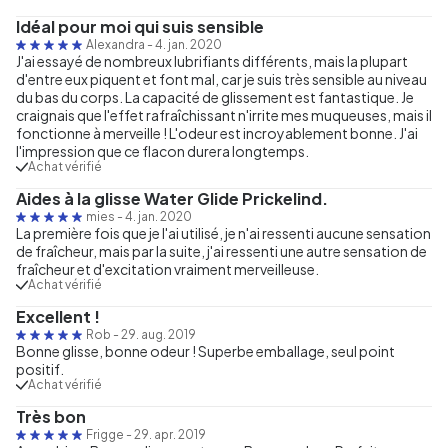
Idéal pour moi qui suis sensible
Alexandra
-
4. jan. 2020
J'ai essayé de nombreux lubrifiants différents, mais la plupart
d'entre eux piquent et font mal, car je suis très sensible au niveau
du bas du corps. La capacité de glissement est fantastique. Je
craignais que l'effet rafraîchissant n'irrite mes muqueuses, mais il
fonctionne à merveille ! L'odeur est incroyablement bonne. J'ai
l'impression que ce flacon durera longtemps.
Achat vérifié
Aides à la glisse Water Glide Prickelind.
mies
-
4. jan. 2020
La première fois que je l'ai utilisé, je n'ai ressenti aucune sensation
de fraîcheur, mais par la suite, j'ai ressenti une autre sensation de
fraîcheur et d'excitation vraiment merveilleuse.
Achat vérifié
Excellent !
Rob
-
29. aug. 2019
Bonne glisse, bonne odeur ! Superbe emballage, seul point
positif.
Achat vérifié
Très bon
Frigge
-
29. apr. 2019