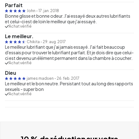
Parfait
John
-
17. jan. 2018
Bonne glisse et bonne odeur. J'ai essayé deux autres lubrifiants
et celui-ci est de loin le meilleur que j'ai essayé.
Achat vérifié
Le meilleur.
Chikita
-
29. aug. 2017
Le meilleur lubrifiant que j'ai jamais essayé. J'ai fait beaucoup
d'essais pour trouver le lubrifiant parfait. Et je dois dire que celui-
ci est devenu un élément permanent dans la chambre à coucher.
Achat vérifié
Dieu
james madsen
-
26. feb. 2017
Le meilleur et le bon neutre. Persistant tout au long des rapports
sexuels - super bon
Achat vérifié
10 % de réduction sur votre