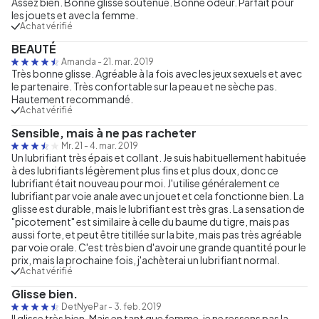
Assez bien. Bonne glisse soutenue. Bonne odeur. Parfait pour
les jouets et avec la femme.
Achat vérifié
BEAUTÉ
Amanda
-
21. mar. 2019
Très bonne glisse. Agréable à la fois avec les jeux sexuels et avec
le partenaire. Très confortable sur la peau et ne sèche pas.
Hautement recommandé.
Achat vérifié
Sensible, mais à ne pas racheter
Mr. 21
-
4. mar. 2019
Un lubrifiant très épais et collant. Je suis habituellement habituée
à des lubrifiants légèrement plus fins et plus doux, donc ce
lubrifiant était nouveau pour moi. J'utilise généralement ce
lubrifiant par voie anale avec un jouet et cela fonctionne bien. La
glisse est durable, mais le lubrifiant est très gras. La sensation de
"picotement" est similaire à celle du baume du tigre, mais pas
aussi forte, et peut être titillée sur la bite, mais pas très agréable
par voie orale. C'est très bien d'avoir une grande quantité pour le
prix, mais la prochaine fois, j'achèterai un lubrifiant normal.
Achat vérifié
Glisse bien.
DetNyePar
-
3. feb. 2019
Il glisse très bien. Mais en tant que femme, je ne ressens pas la