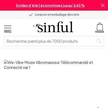
Soldes d’été | économisez jusqu’à 60 %
Livraison et emballage discrets
MENU
PANIER