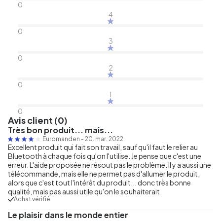
0
4
0
3
0
2
0
1
0
Avis client (0)
Très bon produit... mais...
Euromanden
-
20. mar. 2022
Excellent produit qui fait son travail, sauf qu'il faut le relier au
Bluetooth à chaque fois qu'on l'utilise. Je pense que c'est une
erreur. L'aide proposée ne résout pas le problème. Il y a aussi une
télécommande, mais elle ne permet pas d'allumer le produit,
alors que c'est tout l'intérêt du produit... donc très bonne
qualité, mais pas aussi utile qu'on le souhaiterait.
Achat vérifié
Le plaisir dans le monde entier