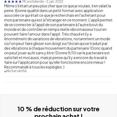
Mr.worldwide
-
2. jan. 2022
Même s'il était un peu plus cher que ce que je voulais, il en valait la
peine. Bonne qualité dans un petit format avec application
associée ce qui était ce que je recherchais en l'achetant pour
mon partenaire qui est à l'étranger en ce moment. L'appli permet
de se connecter à l'appli de son partenaire à l'autre bout du
monde et de contrôler en temps réel le vibromasseur tout en
pouvant faire l'amour dans l'appli. Très chaud et il y a
énormément de variations de vibrations, notamment un mode
où l'on peut faire glisser son doigt sur l'écran qui se traduit par
des vibrations à chaque mouvement du partenaire ! Donc quand
on peut jouer au lit sans y être ! Donne 9/10 car le partenaire est
satisfait et moi aussi, mais je pense qu'il y a encore du travail à
faire sur l'application pour qu'elle fonctionne encore mieux !
Recommandé à tous les espiègles :)
Achat vérifié
10 % de réduction sur votre
prochain achat !