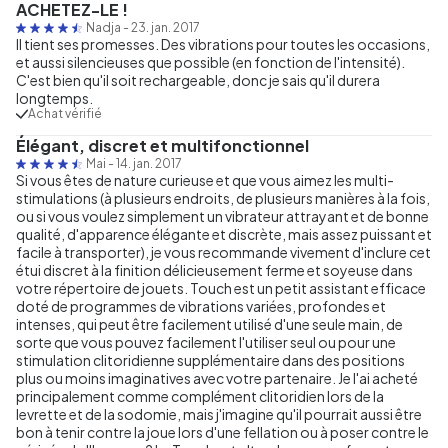
ACHETEZ-LE !
Nadja
-
23. jan. 2017
Il tient ses promesses. Des vibrations pour toutes les occasions,
et aussi silencieuses que possible (en fonction de l'intensité).
C'est bien qu'il soit rechargeable, donc je sais qu'il durera
longtemps.
Achat vérifié
Élégant, discret et multifonctionnel
Mai
-
14. jan. 2017
Si vous êtes de nature curieuse et que vous aimez les multi-
stimulations (à plusieurs endroits, de plusieurs manières à la fois,
ou si vous voulez simplement un vibrateur attrayant et de bonne
qualité, d'apparence élégante et discrète, mais assez puissant et
facile à transporter), je vous recommande vivement d'inclure cet
étui discret à la finition délicieusement ferme et soyeuse dans
votre répertoire de jouets. Touch est un petit assistant efficace
doté de programmes de vibrations variées, profondes et
intenses, qui peut être facilement utilisé d'une seule main, de
sorte que vous pouvez facilement l'utiliser seul ou pour une
stimulation clitoridienne supplémentaire dans des positions
plus ou moins imaginatives avec votre partenaire. Je l'ai acheté
principalement comme complément clitoridien lors de la
levrette et de la sodomie, mais j'imagine qu'il pourrait aussi être
bon à tenir contre la joue lors d'une fellation ou à poser contre le