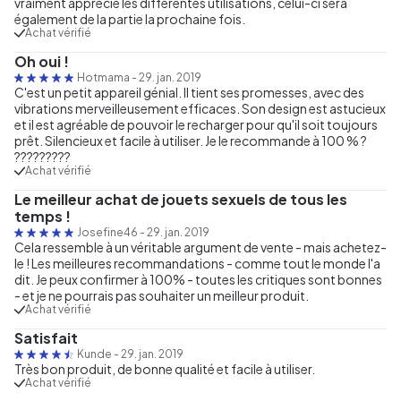
vraiment apprécié les différentes utilisations, celui-ci sera
également de la partie la prochaine fois.
Achat vérifié
Oh oui !
Hotmama
-
29. jan. 2019
C'est un petit appareil génial. Il tient ses promesses, avec des
vibrations merveilleusement efficaces. Son design est astucieux
et il est agréable de pouvoir le recharger pour qu'il soit toujours
prêt. Silencieux et facile à utiliser. Je le recommande à 100 % ?
?????????
Achat vérifié
Le meilleur achat de jouets sexuels de tous les
temps !
Josefine46
-
29. jan. 2019
Cela ressemble à un véritable argument de vente - mais achetez-
le ! Les meilleures recommandations - comme tout le monde l'a
dit. Je peux confirmer à 100% - toutes les critiques sont bonnes
- et je ne pourrais pas souhaiter un meilleur produit.
Achat vérifié
Satisfait
Kunde
-
29. jan. 2019
Très bon produit, de bonne qualité et facile à utiliser.
Achat vérifié