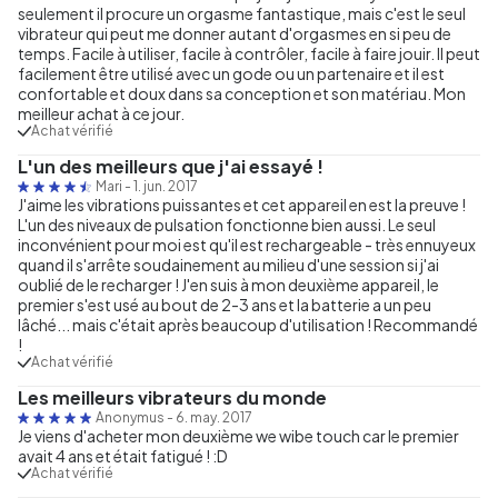
seulement il procure un orgasme fantastique, mais c'est le seul
vibrateur qui peut me donner autant d'orgasmes en si peu de
temps. Facile à utiliser, facile à contrôler, facile à faire jouir. Il peut
facilement être utilisé avec un gode ou un partenaire et il est
confortable et doux dans sa conception et son matériau. Mon
meilleur achat à ce jour.
Achat vérifié
L'un des meilleurs que j'ai essayé !
Mari
-
1. jun. 2017
J'aime les vibrations puissantes et cet appareil en est la preuve !
L'un des niveaux de pulsation fonctionne bien aussi. Le seul
inconvénient pour moi est qu'il est rechargeable - très ennuyeux
quand il s'arrête soudainement au milieu d'une session si j'ai
oublié de le recharger ! J'en suis à mon deuxième appareil, le
premier s'est usé au bout de 2-3 ans et la batterie a un peu
lâché... mais c'était après beaucoup d'utilisation ! Recommandé
!
Achat vérifié
Les meilleurs vibrateurs du monde
Anonymus
-
6. may. 2017
Je viens d'acheter mon deuxième we wibe touch car le premier
avait 4 ans et était fatigué ! :D
Achat vérifié