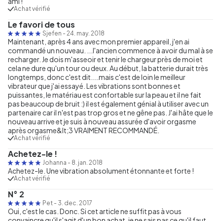
ami !
Achat vérifié
Le favori de tous
Sjefen
-
24. may. 2018
Maintenant, après 4 ans avec mon premier appareil, j'en ai
commandé un nouveau. ...l'ancien commence à avoir du mal à se
recharger. Je dois m'asseoir et tenir le chargeur près de moi et
cela ne dure qu'un tour ou deux. Au début, la batterie durait très
longtemps, donc c'est dit....mais c'est de loin le meilleur
vibrateur que j'ai essayé. Les vibrations sont bonnes et
puissantes, le matériau est confortable sur la peau et il ne fait
pas beaucoup de bruit :) il est également génial à utiliser avec un
partenaire car il n'est pas trop gros et ne gêne pas. J'ai hâte que le
nouveau arrive et je suis à nouveau assurée d'avoir orgasme
après orgasme&lt;3 VRAIMENT RECOMMANDÉ.
Achat vérifié
Achetez-le !
Johanna
-
8. jan. 2018
Achetez-le. Une vibration absolument étonnante et forte !
Achat vérifié
N° 2
Pet
-
3. dec. 2017
Oui, c'est le cas. Donc. Si cet article ne suffit pas à vous
convaincre qu'il s'agit d'un bon achat, je ne sais pas ce qu'il faut