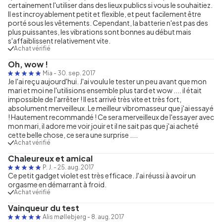
certainement l'utiliser dans des lieux publics si vous le souhaitiez.
Il est incroyablement petit et flexible, et peut facilement être
porté sous les vêtements. Cependant, la batterie n'est pas des
plus puissantes, les vibrations sont bonnes au début mais
s'affaiblissent relativement vite.
Achat vérifié
Oh, wow !
Mia
-
30. sep. 2017
Je l'ai reçu aujourd'hui. J'ai voulu le tester un peu avant que mon
mari et moi ne l'utilisions ensemble plus tard et wow .... il était
impossible de l'arrêter ! Il est arrivé très vite et très fort,
absolument merveilleux. Le meilleur vibromasseur que j'ai essayé
! Hautement recommandé ! Ce sera merveilleux de l'essayer avec
mon mari, il adore me voir jouir et il ne sait pas que j'ai acheté
cette belle chose, ce sera une surprise ....
Achat vérifié
Chaleureux et amical
P. J.
-
25. aug. 2017
Ce petit gadget violet est très efficace. J'ai réussi à avoir un
orgasme en démarrant à froid.
Achat vérifié
Vainqueur du test
Alis møllebjerg
-
8. aug. 2017