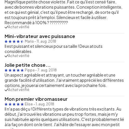
Magnifique petite chose violette. Fait ce qu'il est censé faire,
avec de bonnes vibrations puissantes. Conception intelligente,
et ce qui est génial, c'est qu'il peut être rechargé, de sorte qu'il
est toujours prêt à l'emploi. Silencieux et facile à utiliser.
Recommandé à 100% ? ?????????
Achat vérifié
Mini-vibrateur avec puissance
Maria
-
11. aug. 2018
Il est puissant et silencieux pour sa taille ! Deux atouts
considérables.
Achat vérifié
Jolie petite chose...
Pippa
-
7. aug. 2018
Un aspect agréable et attrayant, un toucher agréable et une
grande facilité d'utilisation. J'ai vraiment apprécié les différentes
options, je jouerai certainement avec la prochaine fois.
Achat vérifié
Mon premier vibromasseur
Elise
-
1. aug. 2018
Il n'a pas déçu ! Différents types de vibrations très excitants. Au
début, j'ai trouvé les vibrations un peu trop fortes, mais je m'y
suis habituée après quelques utilisations. C'est probablement lié
à la façon dont on le tient. J'ai hâte de l'essayer avec mon petit