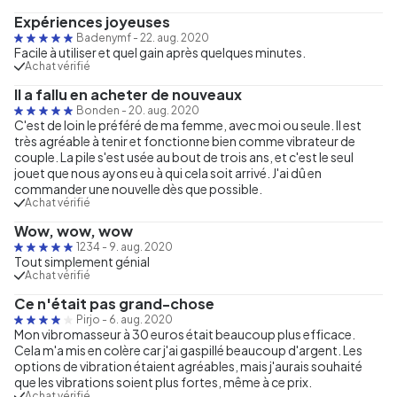
Expériences joyeuses
Badenymf
-
22. aug. 2020
Facile à utiliser et quel gain après quelques minutes.
Achat vérifié
Il a fallu en acheter de nouveaux
Bonden
-
20. aug. 2020
C'est de loin le préféré de ma femme, avec moi ou seule. Il est
très agréable à tenir et fonctionne bien comme vibrateur de
couple. La pile s'est usée au bout de trois ans, et c'est le seul
jouet que nous ayons eu à qui cela soit arrivé. J'ai dû en
commander une nouvelle dès que possible.
Achat vérifié
Wow, wow, wow
1234
-
9. aug. 2020
Tout simplement génial
Achat vérifié
Ce n'était pas grand-chose
Pirjo
-
6. aug. 2020
Mon vibromasseur à 30 euros était beaucoup plus efficace.
Cela m'a mis en colère car j'ai gaspillé beaucoup d'argent. Les
options de vibration étaient agréables, mais j'aurais souhaité
que les vibrations soient plus fortes, même à ce prix.
Achat vérifié