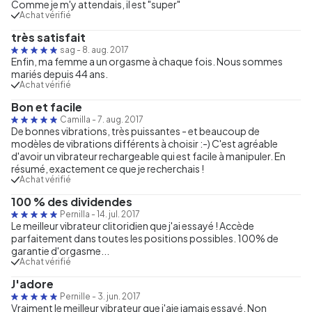
Comme je m'y attendais, il est "super"
Achat vérifié
très satisfait
sag
-
8. aug. 2017
Enfin, ma femme a un orgasme à chaque fois. Nous sommes
mariés depuis 44 ans.
Achat vérifié
Bon et facile
Camilla
-
7. aug. 2017
De bonnes vibrations, très puissantes - et beaucoup de
modèles de vibrations différents à choisir :-) C'est agréable
d'avoir un vibrateur rechargeable qui est facile à manipuler. En
résumé, exactement ce que je recherchais !
Achat vérifié
100 % des dividendes
Pernilla
-
14. jul. 2017
Le meilleur vibrateur clitoridien que j'ai essayé ! Accède
parfaitement dans toutes les positions possibles. 100% de
garantie d'orgasme...
Achat vérifié
J'adore
Pernille
-
3. jun. 2017
Vraiment le meilleur vibrateur que j'aie jamais essayé. Non