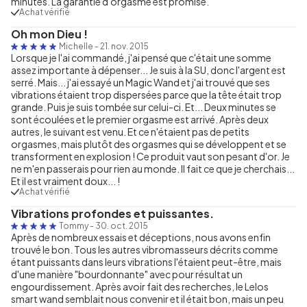
minutes. La garantie d'orgasme est promise.
Achat vérifié
Oh mon Dieu !
Michelle
-
21. nov. 2015
Lorsque je l'ai commandé, j'ai pensé que c'était une somme
assez importante à dépenser... Je suis à la SU, donc l'argent est
serré. Mais... j'ai essayé un Magic Wand et j'ai trouvé que ses
vibrations étaient trop dispersées parce que la tête était trop
grande. Puis je suis tombée sur celui-ci. Et... Deux minutes se
sont écoulées et le premier orgasme est arrivé. Après deux
autres, le suivant est venu. Et ce n'étaient pas de petits
orgasmes, mais plutôt des orgasmes qui se développent et se
transforment en explosion ! Ce produit vaut son pesant d'or. Je
ne m'en passerais pour rien au monde. Il fait ce que je cherchais...
Et il est vraiment doux... !
Achat vérifié
Vibrations profondes et puissantes.
Tommy
-
30. oct. 2015
Après de nombreux essais et déceptions, nous avons enfin
trouvé le bon. Tous les autres vibromasseurs décrits comme
étant puissants dans leurs vibrations l'étaient peut-être, mais
d'une manière "bourdonnante" avec pour résultat un
engourdissement. Après avoir fait des recherches, le Lelos
smart wand semblait nous convenir et il était bon, mais un peu