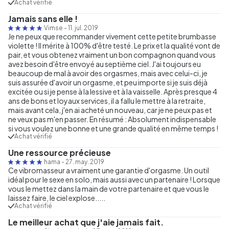
Achat vérifié
Jamais sans elle !
Vimse
-
11. jul. 2019
Je ne peux que recommander vivement cette petite brumbasse
violette ! Il mérite à 100% d'être testé. Le prix et la qualité vont de
pair, et vous obtenez vraiment un bon compagnon quand vous
avez besoin d'être envoyé au septième ciel. J'ai toujours eu
beaucoup de mal à avoir des orgasmes, mais avec celui-ci, je
suis assurée d'avoir un orgasme, et peu importe si je suis déjà
excitée ou si je pense à la lessive et à la vaisselle. Après presque 4
ans de bons et loyaux services, il a fallu le mettre à la retraite,
mais avant cela, j'en ai acheté un nouveau, car je ne peux pas et
ne veux pas m'en passer. En résumé : Absolument indispensable
si vous voulez une bonne et une grande qualité en même temps !
Achat vérifié
Une ressource précieuse
hama
-
27. may. 2019
Ce vibromasseur a vraiment une garantie d'orgasme. Un outil
idéal pour le sexe en solo, mais aussi avec un partenaire ! Lorsque
vous le mettez dans la main de votre partenaire et que vous le
laissez faire, le ciel explose.....
Achat vérifié
Le meilleur achat que j'aie jamais fait.