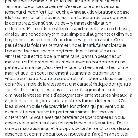
périnée de l'homme ? Le Touch est ultra doux en surface et
ferme au cœur, ce qui permet d'exercer une pression sans
ressentir d'inconfort. Le Touch a 4 niveaux de vibration de base
(de très inoffensif à très intense - en fonction de ce à quoi vous
le comparez, bien sûr) suivis de 4 rythmes de vibration
différents. Mon préféré est le plus rapide des 4 niveaux de base,
ainsi qu'une fonction rythmique simple qui augmente et diminue
le rythme sous la forme d'une douce vague constante. Cela
peut être à la fois très tentant et un peu insatisfaisant lorsque
l'on aime fixer soi-même le rythme. Je suis habituée à un
vibrateur dur et froid de la même taille, dans un design et un
matériau différents et plus simples, avec un cordon pour une
petite commande, c'est-à-dire que l'on tient le vibrateur d'une
main et que l'on peut facilement augmenter ou diminuer la
vitesse de l'autre. Outre le cordon et l'utilisation à deux mains, le
contrôle simple de la vitesse est une caractéristique dont je suis
fan. Sur le Touch, il n'est pas possible d'augmenter ou de
diminuer la vitesse, mais d'appuyer servilement sur les niveaux 1 à
8 (de lent à rapide, puis sur les quatre rythmes différents). C'est
idéal si vous voulez découvrir les fonctions qui peuvent vous
exciter, et si vous et votre partenaire aimez des choses
différentes. Si vous avez des préférences personnelles, vous
devrez vous habituer à passer rapidement sur les autres. J'étais
curieux mais aussi inquiet à propos de cette fonction ou de son
absence, et comme pour toute nouveauté, j'ai dû m'y habituer.