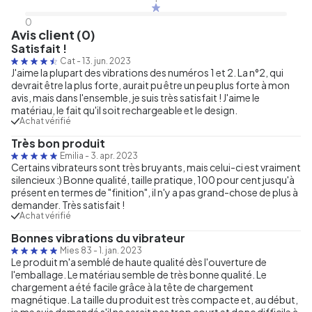
0
Avis client (0)
Satisfait !
Cat
-
13. jun. 2023
J'aime la plupart des vibrations des numéros 1 et 2. La n°2, qui
devrait être la plus forte, aurait pu être un peu plus forte à mon
avis, mais dans l'ensemble, je suis très satisfait ! J'aime le
matériau, le fait qu'il soit rechargeable et le design.
Achat vérifié
Très bon produit
Emilia
-
3. apr. 2023
Certains vibrateurs sont très bruyants, mais celui-ci est vraiment
silencieux :) Bonne qualité, taille pratique, 100 pour cent jusqu'à
présent en termes de "finition", il n'y a pas grand-chose de plus à
demander. Très satisfait !
Achat vérifié
Bonnes vibrations du vibrateur
Mies 83
-
1. jan. 2023
Le produit m'a semblé de haute qualité dès l'ouverture de
l'emballage. Le matériau semble de très bonne qualité. Le
chargement a été facile grâce à la tête de chargement
magnétique. La taille du produit est très compacte et, au début,
je me suis demandé s'il ne serait pas trop court et donc difficile à