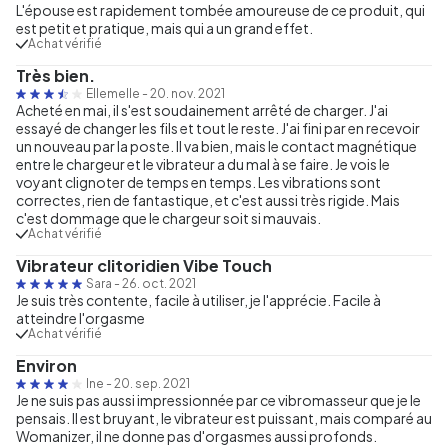
L'épouse est rapidement tombée amoureuse de ce produit, qui
est petit et pratique, mais qui a un grand effet.
Achat vérifié
Très bien.
Ellemelle
-
20. nov. 2021
Acheté en mai, il s'est soudainement arrêté de charger. J'ai
essayé de changer les fils et tout le reste. J'ai fini par en recevoir
un nouveau par la poste. Il va bien, mais le contact magnétique
entre le chargeur et le vibrateur a du mal à se faire. Je vois le
voyant clignoter de temps en temps. Les vibrations sont
correctes, rien de fantastique, et c'est aussi très rigide. Mais
c'est dommage que le chargeur soit si mauvais.
Achat vérifié
Vibrateur clitoridien Vibe Touch
Sara
-
26. oct. 2021
Je suis très contente, facile à utiliser, je l'apprécie. Facile à
atteindre l'orgasme
Achat vérifié
Environ
Ine
-
20. sep. 2021
Je ne suis pas aussi impressionnée par ce vibromasseur que je le
pensais. Il est bruyant, le vibrateur est puissant, mais comparé au
Womanizer, il ne donne pas d'orgasmes aussi profonds.