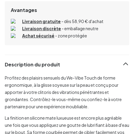
Avantages
Livraison gratuite
- dès 58,90 € d'achat
Livraison discrète
- emballage neutre
Achat sécurisé
- zone protégée
Description du produit
Profitez des plaisirs sensuels du We-Vibe Touch de forme
ergonomique, à la glisse soyeuse sur la peau et conçu pour
apporter à votre clitoris des vibrations pénétrantes et
grondantes. Contrôlez-le vous-même ou confiez-le à votre
partenaire pour une expérience inoubliable.
La finition en silicone mate luxueuse est encore plus agréable
une fois que vous appliquez une goutte de lubrifiant à base d'eau
sur le bout. Sa forme courbée permet de cibler facilement vos