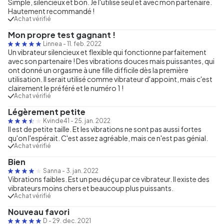
Simple, silencieux et bon. Je l'utilise seul et avec mon partenaire.
Hautement recommandé !
Achat vérifié
Mon propre test gagnant !
Linnea
-
11. feb. 2022
Un vibrateur silencieux et flexible qui fonctionne parfaitement
avec son partenaire ! Des vibrations douces mais puissantes, qui
ont donné un orgasme à une fille difficile dès la première
utilisation. Il serait utilisé comme vibrateur d'appoint, mais c'est
clairement le préféré et le numéro 1 !
Achat vérifié
Légèrement petite
Kvinde41
-
25. jan. 2022
Il est de petite taille. Et les vibrations ne sont pas aussi fortes
qu'on l'espérait. C'est assez agréable, mais ce n'est pas génial.
Achat vérifié
Bien
Sanna
-
3. jan. 2022
Vibrations faibles. Est un peu déçu par ce vibrateur. Il existe des
vibrateurs moins chers et beaucoup plus puissants.
Achat vérifié
Nouveau favori
D
-
29. dec. 2021