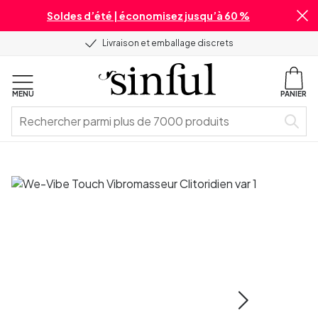
Soldes d’été | économisez jusqu’à 60 %
Livraison et emballage discrets
MENU
PANIER