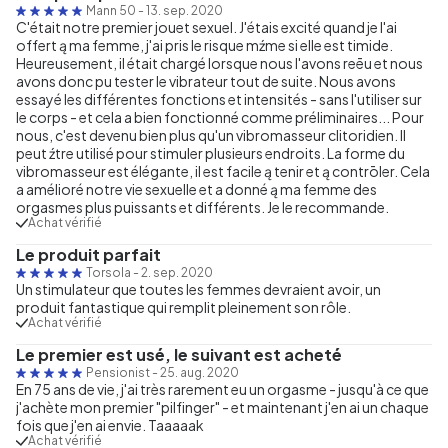
Mann 50
-
13. sep. 2020
C'était notre premier jouet sexuel. J'étais excité quand je l'ai
offert ą ma femme, j'ai pris le risque mźme si elle est timide.
Heureusement, il était chargé lorsque nous l'avons reēu et nous
avons donc pu tester le vibrateur tout de suite. Nous avons
essayé les différentes fonctions et intensités - sans l'utiliser sur
le corps - et cela a bien fonctionné comme préliminaires... Pour
nous, c'est devenu bien plus qu'un vibromasseur clitoridien. Il
peut źtre utilisé pour stimuler plusieurs endroits. La forme du
vibromasseur est élégante, il est facile ą tenir et ą contrōler. Cela
a amélioré notre vie sexuelle et a donné ą ma femme des
orgasmes plus puissants et différents. Je le recommande.
Achat vérifié
Le produit parfait
Torsola
-
2. sep. 2020
Un stimulateur que toutes les femmes devraient avoir, un
produit fantastique qui remplit pleinement son rôle.
Achat vérifié
Le premier est usé, le suivant est acheté
Pensionist
-
25. aug. 2020
En 75 ans de vie, j'ai très rarement eu un orgasme - jusqu'à ce que
j'achète mon premier "pilfinger" - et maintenant j'en ai un chaque
fois que j'en ai envie. Taaaaak
Achat vérifié