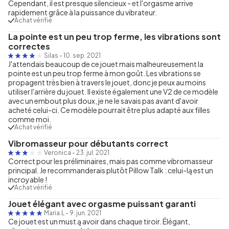
Cependant, il est presque silencieux - et l'orgasme arrive
rapidement grâce à la puissance du vibrateur.
Achat vérifié
La pointe est un peu trop ferme, les vibrations sont
correctes
Silas
-
10. sep. 2021
J'attendais beaucoup de ce jouet mais malheureusement la
pointe est un peu trop ferme à mon goût. Les vibrations se
propagent très bien à travers le jouet, donc je peux au moins
utiliser l'arrière du jouet. Il existe également une V2 de ce modèle
avec un embout plus doux, je ne le savais pas avant d'avoir
acheté celui-ci. Ce modèle pourrait être plus adapté aux filles
comme moi.
Achat vérifié
Vibromasseur pour débutants correct
Veronica
-
23. jul. 2021
Correct pour les préliminaires, mais pas comme vibromasseur
principal. Je recommanderais plutōt Pillow Talk : celui-lą est un
incroyable !
Achat vérifié
Jouet élégant avec orgasme puissant garanti
Maria.L
-
9. jun. 2021
Ce jouet est un must ą avoir dans chaque tiroir. Élégant,