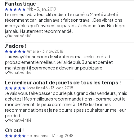
Fantastique
Mrb
-
3. jan. 2019
Le meilleur vibrateur clitoridien. Le numéro 2 a été acheté
récemment car l'ancien avait fait son travail. Des vibrations
incroyables qui l'envoient au paradis à chaque fois. Ne déçoit
jamais. Hautement recommandé.
Achat vérifié
J'adore !
Amalie
-
3. nov. 2018
J'ai essayé beaucoup de vibrateurs mais celui-ci était
probablement le meilleur. Je l'ai depuis 3 ans et demi et
maintenant il commence à devenir un peu bizarre.
Achat vérifié
Le meilleur achat de jouets de tous les temps !
Josefine46
-
13. oct. 2018
Je vais vous faire passer pour le plus grand des vendeurs, mais
achetez ! Mes meilleures recommandations - comme tout le
monde l'a écrit. Je peux confirmer à 100% les bonnes
recommandations et je ne pourrais pas souhaiter un meilleur
produit.
Achat vérifié
Oh oui !
Hotmamma
-
17. aug. 2018