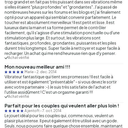
trop grand et en fait pas très puissant dans ses vibrations même
si elles étaient "plus profondes" et "grondantes". J'ai passé de
nombreuses heures sur les forums et les blogs et j'ai finalement
opté pour un appareil qui semblait convenir parfaitement. Le
toucher est absolument merveilleux ! Il est petit et lisse. Il est
luxueux dans la main et sa forme permet de le contrôler
facilement, qu'il s'agisse d'une stimulation ponctuelle ou d'une
stimulation plus large. Et surtout, les vibrations sont
fantastiques, profondes, grondantes, puissantes et les piles
durent très longtemps. Super facile à nettoyer et super facile à
recharger. Un achat qui me rend heureuse rien que d'y penser.
Achat vérifié
Mon nouveau meilleur ami !!!
Marie
-
2. dec. 2014
Vibrateur fantastique qui tient ses promesses ! Il est facile à
utiliser et est également "présentable" - si vous devez le sortir
avec votre partenaire :-) Je suis très satisfaite de l'achat et
l'utilise assidûment ! C'est un orgasme garanti !!!
Achat vérifié
Parfait pour les couples qui veulent aller plus loin !
A jentoft
-
7. oct. 2014
Le jouet idéal pour les couples qui, comme nous, veulent un
plaisir plus intense. Il peut également être utilisé avec un gode.
Seuls, nous pouvons faire quelque chose ensemble, maintenant