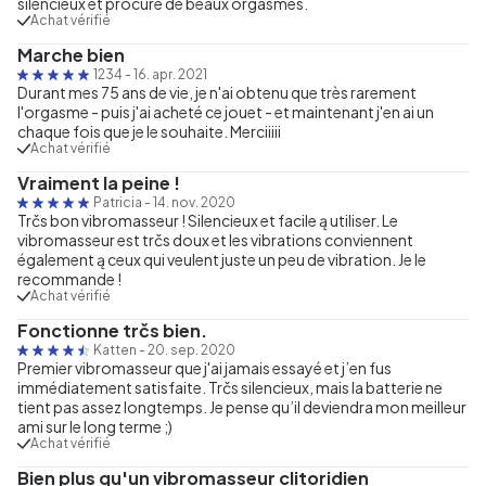
silencieux et procure de beaux orgasmes.
Achat vérifié
Marche bien
1234
-
16. apr. 2021
Durant mes 75 ans de vie, je n'ai obtenu que très rarement
l'orgasme - puis j'ai acheté ce jouet - et maintenant j'en ai un
chaque fois que je le souhaite. Merciiiii
Achat vérifié
Vraiment la peine !
Patricia
-
14. nov. 2020
Trčs bon vibromasseur ! Silencieux et facile ą utiliser. Le
vibromasseur est trčs doux et les vibrations conviennent
également ą ceux qui veulent juste un peu de vibration. Je le
recommande !
Achat vérifié
Fonctionne trčs bien.
Katten
-
20. sep. 2020
Premier vibromasseur que j'ai jamais essayé et j’en fus
immédiatement satisfaite. Trčs silencieux, mais la batterie ne
tient pas assez longtemps. Je pense qu’il deviendra mon meilleur
ami sur le long terme ;)
Achat vérifié
Bien plus qu'un vibromasseur clitoridien