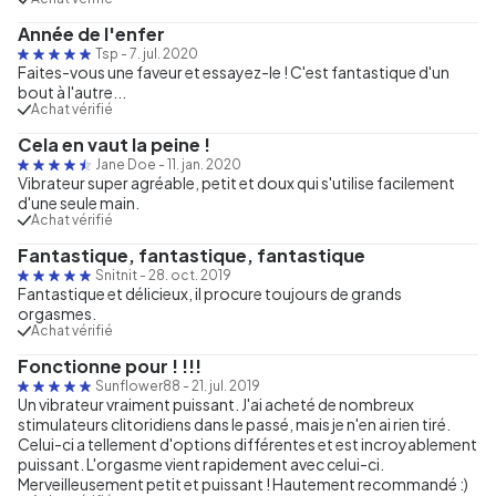
Année de l'enfer
Tsp
-
7. jul. 2020
Faites-vous une faveur et essayez-le ! C'est fantastique d'un
bout à l'autre...
Achat vérifié
Cela en vaut la peine !
Jane Doe
-
11. jan. 2020
Vibrateur super agréable, petit et doux qui s'utilise facilement
d'une seule main.
Achat vérifié
Fantastique, fantastique, fantastique
Snitnit
-
28. oct. 2019
Fantastique et délicieux, il procure toujours de grands
orgasmes.
Achat vérifié
Fonctionne pour ! !!!
Sunflower88
-
21. jul. 2019
Un vibrateur vraiment puissant. J'ai acheté de nombreux
stimulateurs clitoridiens dans le passé, mais je n'en ai rien tiré.
Celui-ci a tellement d'options différentes et est incroyablement
puissant. L'orgasme vient rapidement avec celui-ci.
Merveilleusement petit et puissant ! Hautement recommandé :)