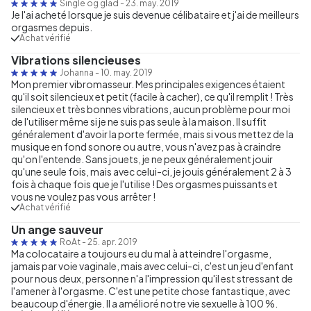
Single og glad
-
23. may. 2019
Je l'ai acheté lorsque je suis devenue célibataire et j'ai de meilleurs
orgasmes depuis.
Achat vérifié
Vibrations silencieuses
Johanna
-
10. may. 2019
Mon premier vibromasseur. Mes principales exigences étaient
qu'il soit silencieux et petit (facile à cacher), ce qu'il remplit ! Très
silencieux et très bonnes vibrations, aucun problème pour moi
de l'utiliser même si je ne suis pas seule à la maison. Il suffit
généralement d'avoir la porte fermée, mais si vous mettez de la
musique en fond sonore ou autre, vous n'avez pas à craindre
qu'on l'entende. Sans jouets, je ne peux généralement jouir
qu'une seule fois, mais avec celui-ci, je jouis généralement 2 à 3
fois à chaque fois que je l'utilise ! Des orgasmes puissants et
vous ne voulez pas vous arrêter !
Achat vérifié
Un ange sauveur
RoAt
-
25. apr. 2019
Ma colocataire a toujours eu du mal à atteindre l'orgasme,
jamais par voie vaginale, mais avec celui-ci, c'est un jeu d'enfant
pour nous deux, personne n'a l'impression qu'il est stressant de
l'amener à l'orgasme. C'est une petite chose fantastique, avec
beaucoup d'énergie. Il a amélioré notre vie sexuelle à 100 %.