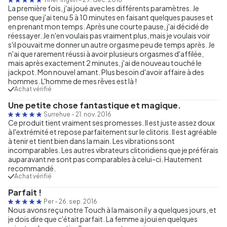
La première fois, j'ai joué avec les différents paramètres. Je
pense que j'ai tenu 5 à 10 minutes en faisant quelques pauses et
en prenant mon temps. Après une courte pause, j'ai décidé de
réessayer. Je n'en voulais pas vraiment plus, mais je voulais voir
s'il pouvait me donner un autre orgasme peu de temps après. Je
n'ai que rarement réussi à avoir plusieurs orgasmes d'affilée,
mais après exactement 2 minutes, j'ai de nouveau touché le
jackpot. Mon nouvel amant. Plus besoin d'avoir affaire à des
hommes. L'homme de mes rêves est là !
Achat vérifié
Une petite chose fantastique et magique.
Surrehue
-
21. nov. 2016
Ce produit tient vraiment ses promesses. Il est juste assez doux
à l'extrémité et repose parfaitement sur le clitoris. Il est agréable
à tenir et tient bien dans la main. Les vibrations sont
incomparables. Les autres vibrateurs clitoridiens que je préférais
auparavant ne sont pas comparables à celui-ci. Hautement
recommandé.
Achat vérifié
Parfait !
Per
-
26. sep. 2016
Nous avons reçu notre Touch à la maison il y a quelques jours, et
je dois dire que c'était parfait. La femme a joui en quelques