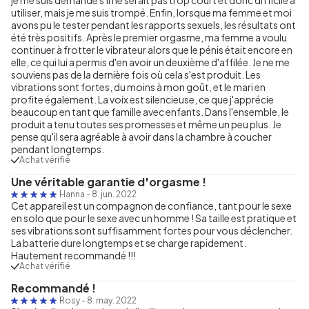
utiliser, mais je me suis trompé. Enfin, lorsque ma femme et moi
avons pu le tester pendant les rapports sexuels, les résultats ont
été très positifs. Après le premier orgasme, ma femme a voulu
continuer à frotter le vibrateur alors que le pénis était encore en
elle, ce qui lui a permis d'en avoir un deuxième d'affilée. Je ne me
souviens pas de la dernière fois où cela s'est produit. Les
vibrations sont fortes, du moins à mon goût, et le mari en
profite également. La voix est silencieuse, ce que j'apprécie
beaucoup en tant que famille avec enfants. Dans l'ensemble, le
produit a tenu toutes ses promesses et même un peu plus. Je
pense qu'il sera agréable à avoir dans la chambre à coucher
pendant longtemps.
Achat vérifié
Une véritable garantie d'orgasme !
Hanna
-
8. jun. 2022
Cet appareil est un compagnon de confiance, tant pour le sexe
en solo que pour le sexe avec un homme ! Sa taille est pratique et
ses vibrations sont suffisamment fortes pour vous déclencher.
La batterie dure longtemps et se charge rapidement.
Hautement recommandé !!!
Achat vérifié
Recommandé !
Rosy
-
8. may. 2022