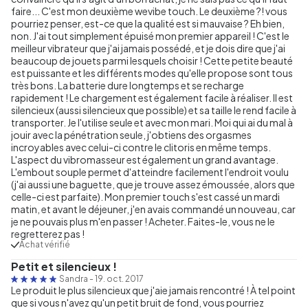
faire... C'est mon deuxième wevibe touch. Le deuxième ?! vous
pourriez penser, est-ce que la qualité est si mauvaise ? Eh bien,
non. J'ai tout simplement épuisé mon premier appareil ! C'est le
meilleur vibrateur que j'ai jamais possédé, et je dois dire que j'ai
beaucoup de jouets parmi lesquels choisir ! Cette petite beauté
est puissante et les différents modes qu'elle propose sont tous
très bons. La batterie dure longtemps et se recharge
rapidement ! Le chargement est également facile à réaliser. Il est
silencieux (aussi silencieux que possible) et sa taille le rend facile à
transporter. Je l'utilise seule et avec mon mari. Moi qui ai du mal à
jouir avec la pénétration seule, j'obtiens des orgasmes
incroyables avec celui-ci contre le clitoris en même temps.
L'aspect du vibromasseur est également un grand avantage.
L'embout souple permet d'atteindre facilement l'endroit voulu
(j'ai aussi une baguette, que je trouve assez émoussée, alors que
celle-ci est parfaite). Mon premier touch s'est cassé un mardi
matin, et avant le déjeuner, j'en avais commandé un nouveau, car
je ne pouvais plus m'en passer ! Acheter. Faites-le, vous ne le
regretterez pas !
Achat vérifié
Petit et silencieux !
Sandra
-
19. oct. 2017
Le produit le plus silencieux que j'aie jamais rencontré ! À tel point
que si vous n'avez qu'un petit bruit de fond, vous pourriez