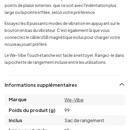
points de plaisir externes, que ce soit avec l'indentation plus
large ou la pointe effilée, selon votre préférence.
Essayez les 8 puissants modes de vibration en appuyant sur le
bouton en bas du vibrateur. C'est également là que vous
connectez le câble USB magnétique inclus pour charger votre
nouveau jouet préféré.
Le We-Vibe Touch étanche est facile à nettoyer. Rangez-le dans
la pochette de rangement incluse entre les utilisations.
Informations supplémentaires
Marque
We-Vibe
Poids du produit (g)
99
Inclus
Sac de rangement