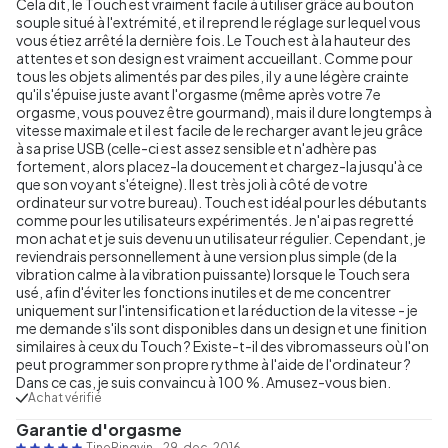
Cela dit, le Touch est vraiment facile à utiliser grâce au bouton
souple situé à l'extrémité, et il reprend le réglage sur lequel vous
vous étiez arrêté la dernière fois. Le Touch est à la hauteur des
attentes et son design est vraiment accueillant. Comme pour
tous les objets alimentés par des piles, il y a une légère crainte
qu'il s'épuise juste avant l'orgasme (même après votre 7e
orgasme, vous pouvez être gourmand), mais il dure longtemps à
vitesse maximale et il est facile de le recharger avant le jeu grâce
à sa prise USB (celle-ci est assez sensible et n'adhère pas
fortement, alors placez-la doucement et chargez-la jusqu'à ce
que son voyant s'éteigne). Il est très joli à côté de votre
ordinateur sur votre bureau). Touch est idéal pour les débutants
comme pour les utilisateurs expérimentés. Je n'ai pas regretté
mon achat et je suis devenu un utilisateur régulier. Cependant, je
reviendrais personnellement à une version plus simple (de la
vibration calme à la vibration puissante) lorsque le Touch sera
usé, afin d'éviter les fonctions inutiles et de me concentrer
uniquement sur l'intensification et la réduction de la vitesse - je
me demande s'ils sont disponibles dans un design et une finition
similaires à ceux du Touch ? Existe-t-il des vibromasseurs où l'on
peut programmer son propre rythme à l'aide de l'ordinateur ?
Dans ce cas, je suis convaincu à 100 %. Amusez-vous bien.
Achat vérifié
Garantie d'orgasme
TinePingvin
-
29. dec. 2016