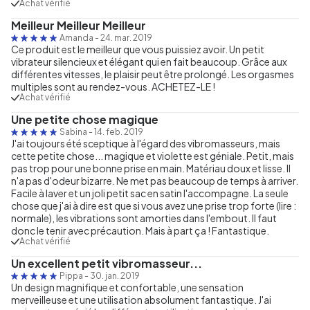
Achat vérifié
Meilleur Meilleur Meilleur
Amanda
-
24. mar. 2019
Ce produit est le meilleur que vous puissiez avoir. Un petit
vibrateur silencieux et élégant qui en fait beaucoup. Grâce aux
différentes vitesses, le plaisir peut être prolongé. Les orgasmes
multiples sont au rendez-vous. ACHETEZ-LE !
Achat vérifié
Une petite chose magique
Sabina
-
14. feb. 2019
J'ai toujours été sceptique à l'égard des vibromasseurs, mais
cette petite chose... magique et violette est géniale. Petit, mais
pas trop pour une bonne prise en main. Matériau doux et lisse. Il
n'a pas d'odeur bizarre. Ne met pas beaucoup de temps à arriver.
Facile à laver et un joli petit sac en satin l'accompagne. La seule
chose que j'ai à dire est que si vous avez une prise trop forte (lire :
normale), les vibrations sont amorties dans l'embout. Il faut
donc le tenir avec précaution. Mais à part ça ! Fantastique.
Achat vérifié
Un excellent petit vibromasseur...
Pippa
-
30. jan. 2019
Un design magnifique et confortable, une sensation
merveilleuse et une utilisation absolument fantastique. J'ai