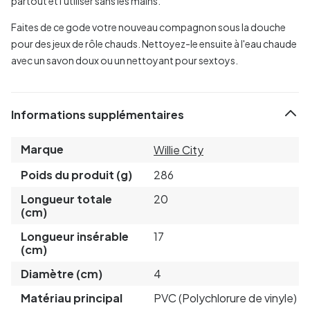
partout et l'utiliser sans les mains.
Faites de ce gode votre nouveau compagnon sous la douche
pour des jeux de rôle chauds. Nettoyez-le ensuite à l'eau chaude
avec un savon doux ou un nettoyant pour sextoys.
Informations supplémentaires
Marque
Willie City
Poids du produit (g)
286
Longueur totale
20
(cm)
Longueur insérable
17
(cm)
Diamètre (cm)
4
Matériau principal
PVC (Polychlorure de vinyle)