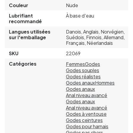
Couleur
Nude
Lubrifiant
À base d'eau
recommandé
Langues utilisées
Danois, Anglais, Norvégien,
sur l'emballage
Suédois, Finnois, Allemand,
Français, Néerlandais
SKU
22069
Catégories
Femmes
Godes
Godes souples
Godes réalistes
Godes anaux
Hommes
Godes anaux
Anal niveau avancé
Godes anaux
Anal niveau avancé
Godes à ventouse
Godes ceintures
Godes pour harnais
Godes pas chers