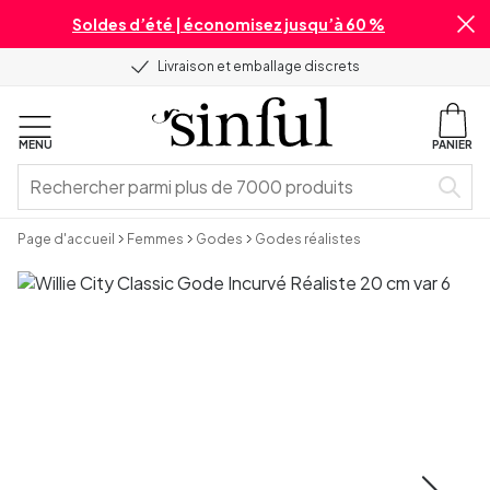
Soldes d’été | économisez jusqu’à 60 %
Livraison et emballage discrets
MENU
PANIER
Page d'accueil
Femmes
Godes
Godes réalistes