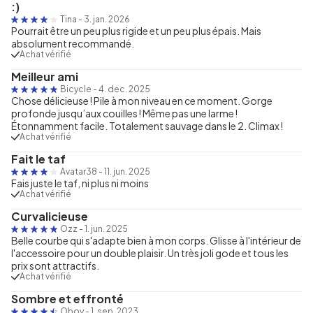
:)
Tina
-
3. jan. 2026
Pourrait être un peu plus rigide et un peu plus épais. Mais
absolument recommandé.
Achat vérifié
Meilleur ami
Bicycle
-
4. dec. 2025
Chose délicieuse ! Pile à mon niveau en ce moment. Gorge
profonde jusqu’aux couilles ! Même pas une larme !
Étonnamment facile. Totalement sauvage dans le 2. Climax !
Achat vérifié
Fait le taf
Avatar38
-
11. jun. 2025
Fais juste le taf, ni plus ni moins
Achat vérifié
Curvalicieuse
Ozz
-
1. jun. 2025
Belle courbe qui s'adapte bien à mon corps. Glisse à l'intérieur de
l'accessoire pour un double plaisir. Un très joli gode et tous les
prix sont attractifs.
Achat vérifié
Sombre et effronté
Oboy
-
1. sep. 2023