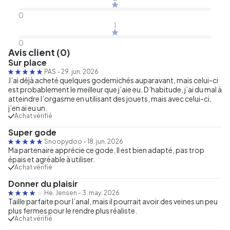
0
1
0
Avis client (0)
Sur place
PAS
-
29. jun. 2026
J’ai déjà acheté quelques godemichés auparavant, mais celui-ci
est probablement le meilleur que j’aie eu. D’habitude, j’ai du mal à
atteindre l’orgasme en utilisant des jouets, mais avec celui-ci,
j’en ai eu un.
Achat vérifié
Super gode
Snoopydoo
-
18. jun. 2026
Ma partenaire apprécie ce gode. Il est bien adapté, pas trop
épais et agréable à utiliser.
Achat vérifié
Donner du plaisir
He. Jensen
-
3. may. 2026
Taille parfaite pour l’anal, mais il pourrait avoir des veines un peu
plus fermes pour le rendre plus réaliste.
Achat vérifié