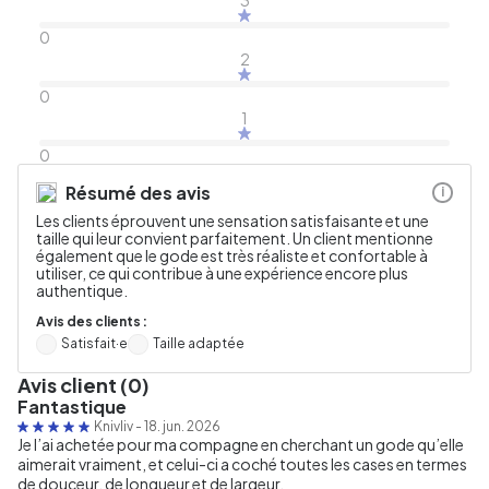
0
2
0
1
0
Résumé des avis
i
Les clients éprouvent une sensation satisfaisante et une
taille qui leur convient parfaitement. Un client mentionne
également que le gode est très réaliste et confortable à
utiliser, ce qui contribue à une expérience encore plus
authentique.
Avis des clients :
Satisfait·e
Taille adaptée
Avis client (0)
Fantastique
Knivliv
-
18. jun. 2026
Je l’ai achetée pour ma compagne en cherchant un gode qu’elle
aimerait vraiment, et celui-ci a coché toutes les cases en termes
de douceur, de longueur et de largeur.