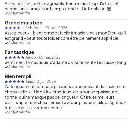
Assez réaliste, texture agréable. Rentre sans trop d'effort et
permet une stimulation bien profonde... Du bonheur ! 🥰
Achat vérifié
Grand mais bon
Rebecca
-
23. oct. 2025
Assez joyeux – bien formé et facile à manier, mais mon Dieu, qu’il
est grand – peut toutefois encore être pleinement apprécié.
Achat vérifié
Fantastique
Jakob
-
17. mar. 2025
Sentiment fantastique, s'adapte parfaitement et est assez long
Achat vérifié
Bien rempli
Juhis
-
2. jan. 2025
J'ai longuement comparé plusieurs options avant de finalement
choisir celle-ci. Un dildo esthétique, de la bonne épaisseur et
forme, qui ne manque pas de longueur ! Offre les meilleurs
plaisirs après un échauffement avec un plus petit dildo. Agréable
à utiliser aussi avec ma femme.
Achat vérifié