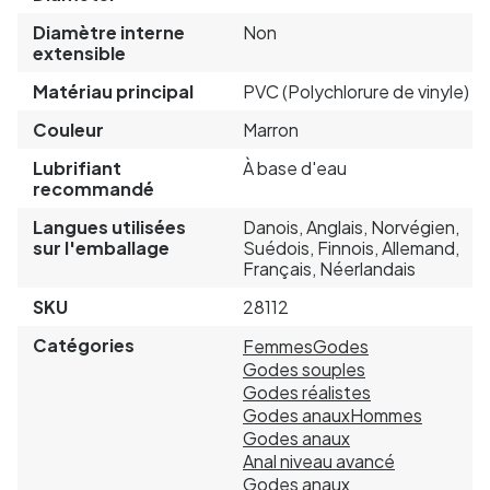
Diamètre interne
Non
extensible
Matériau principal
PVC (Polychlorure de vinyle)
Couleur
Marron
Lubrifiant
À base d'eau
recommandé
Langues utilisées
Danois, Anglais, Norvégien,
sur l'emballage
Suédois, Finnois, Allemand,
Français, Néerlandais
SKU
28112
Catégories
Femmes
Godes
Godes souples
Godes réalistes
Godes anaux
Hommes
Godes anaux
Anal niveau avancé
Godes anaux