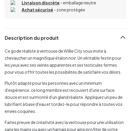
Livraison discrète
- emballage neutre
Achat sécurisé
- zone protégée
Description du produit
Ce gode réaliste à ventouse de Willie City vous invite à
chevaucher un magnifique étalon noir. Un véritable festin pour
les yeux avec ses veines apparentes et ses testicules fermes
pour vous offrir toutes les possibilités de satisfaire vos désirs.
Plutôt adapté pour les personnes avec un minimum
d'expérience, ce long membre est recouvert d'une surface
douce et est surmonté d'un gland réaliste. Appliquez un peu de
lubrifiant à base d'eau et tordez-le pour répondre à toutes vos
envies coquines.
Faites preuve de créativité avec la ventouse pour une utilisation
sans les mains ou avec un harnais pour ainsi profiter de votre