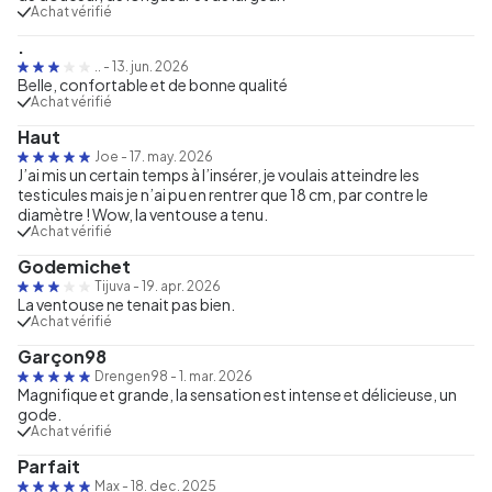
Achat vérifié
.
..
-
13. jun. 2026
Belle, confortable et de bonne qualité
Achat vérifié
Haut
Joe
-
17. may. 2026
J’ai mis un certain temps à l’insérer, je voulais atteindre les
testicules mais je n’ai pu en rentrer que 18 cm, par contre le
diamètre ! Wow, la ventouse a tenu.
Achat vérifié
Godemichet
Tijuva
-
19. apr. 2026
La ventouse ne tenait pas bien.
Achat vérifié
Garçon98
Drengen98
-
1. mar. 2026
Magnifique et grande, la sensation est intense et délicieuse, un
gode.
Achat vérifié
Parfait
Max
-
18. dec. 2025