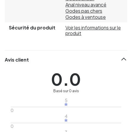
Anal niveau avancé
Godes pas chers
Godes à ventouse
Sécurité du produit
Voir les informations sur le
produit
Avis client
0.0
Basé sur 0 avis
5
0
4
0
3