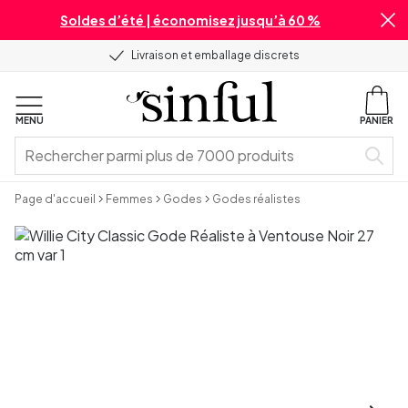
Soldes d’été | économisez jusqu’à 60 %
Livraison et emballage discrets
MENU
PANIER
Page d'accueil
Femmes
Godes
Godes réalistes