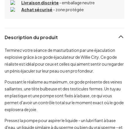
Livraison discrète
- emballage neutre
Achat sécurisé
- zone protégée
Description du produit
Terminez votre séance de masturbation par une éjaculation
explosive grâce à ce gode éjaculateur de Willie City. Ce gode
réaliste est idéal pour ceux et celles qui aiment sentir ou regarder
un pénis éjaculer sur leur peau ou en profondeur.
Poussant le réalisme au maximum, ce gode présente des veines
saillantes, une tête bulbeuse et des testicules fermes. Un tuyau
en plastique et une pompe sont fixés à la base, ce qui vous
permet d'avoir un contrôle total sur le moment exact où le gode
explosera de joie.
Pressez la pompe pour aspirer le liquide - un lubrifiant à base
d'eau, un liquide similaire à du sperme ou bien du vrai sperme - et