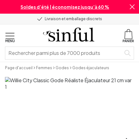
Soldes d’été | économisez jusqu’à 60 %
Livraison et emballage discrets
MENU
PANIER
Page d'accueil
Femmes
Godes
Godes éjaculateurs