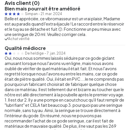
Avis client (0)
Bien mais pourrait être amélioré
Simpan
-
21. mar. 2024
Belle et appréciée, ce vibromasseur est un vrai plaisir, Madame
est au paradis quand l'extra éjacule ! Le raccord entre le réservoir
et le tuyau se détache et fuit 🙁. Fonctionne un peu mieux avec
une seringue de 20 ml. Veuillez corriger cela.
Achat vérifié
Qualité médiocre
De heldige
-
7. jan. 2024
Oui, nous nous sommes laissés séduire par ce gode giclant
amusant lorsque nous l'avons vu en ligne, mais nous avons
oublié de vérifier de quel matériau il était fait. Et nous l'avons
regretté lorsque nous l'avons eu entre les mains, car ce gode
était de piètre qualité. Oui, il était en PVC... Je ne comprends pas
pourquoi un fabricant choisirait de fabriquer quelque chose
dans ce matériau. Il est tellement dur et bizarre au toucher que le
nôtre est allé directement à la poubelle après le premier voyage.
1. Il est dur 2. Il y a une pompe en caoutchouc qu'il faut remplir de
"lubrifiant" et CELA fait beaucoup 3. pourquoi pas une seringue
normale, sans tuyau. Ainsi, la seringue se trouve directement à
l'intérieur du gode. En résumé, nous ne pouvons pas
recommander l'achat de ce gode seringue, car il est fait de
matériaux de mauvaise qualité. De plus, il ne vaut pas les 269