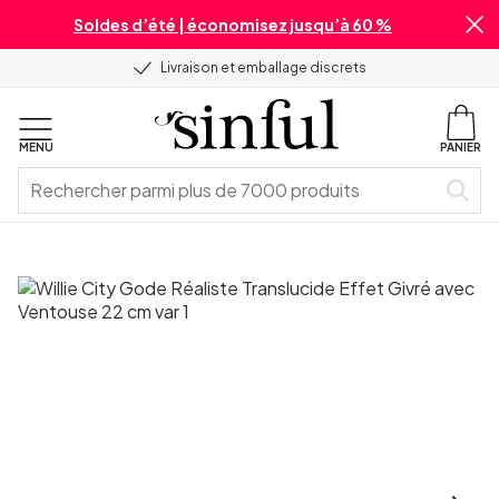
Soldes d’été | économisez jusqu’à 60 %
Livraison et emballage discrets
MENU
PANIER