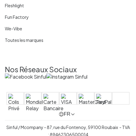
Fleshlight
Fun Factory
We-Vibe
Toutes les marques
Nos Réseaux Sociaux
FR
Sinful / Mcompany - 87, rue du Fontenoy, 59100 Roubaix - TVA
: 89462306500014