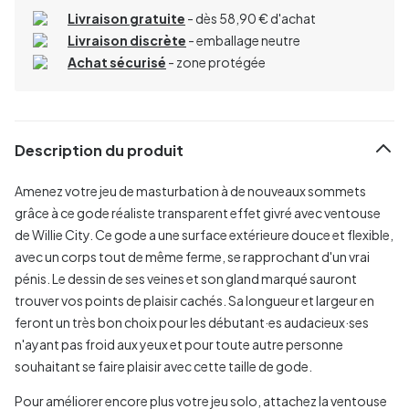
Livraison gratuite
- dès 58,90 € d'achat
Livraison discrète
- emballage neutre
Achat sécurisé
- zone protégée
Description du produit
Amenez votre jeu de masturbation à de nouveaux sommets
grâce à ce gode réaliste transparent effet givré avec ventouse
de Willie City.
Ce gode a une surface extérieure douce et flexible,
avec un corps tout de même ferme, se rapprochant d'un vrai
pénis. Le dessin de ses veines et son gland marqué sauront
trouver vos points de plaisir cachés. Sa longueur et largeur en
feront un très bon choix pour les débutant·es audacieux·ses
n'ayant pas froid aux yeux et pour toute autre personne
souhaitant se faire plaisir avec cette taille de gode.
Pour améliorer encore plus votre jeu solo, attachez la ventouse