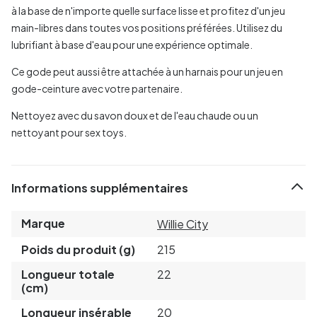
à la base de n'importe quelle surface lisse et profitez d'un jeu
main-libres dans toutes vos positions préférées. Utilisez du
lubrifiant à base d'eau pour une expérience optimale.
Ce gode peut aussi être attachée à un harnais pour un jeu en
gode-ceinture avec votre partenaire.
Nettoyez avec du savon doux et de l'eau chaude ou un
nettoyant pour sex toys.
Informations supplémentaires
Marque
Willie City
Poids du produit (g)
215
Longueur totale
22
(cm)
Longueur insérable
20