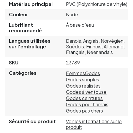
Matériau principal
PVC (Polychlorure de vinyle)
Couleur
Nude
Lubrifiant
À base d'eau
recommandé
Langues utilisées
Danois, Anglais, Norvégien,
sur l'emballage
Suédois, Finnois, Allemand,
Français, Néerlandais
SKU
23789
Catégories
Femmes
Godes
Godes souples
Godes réalistes
Godes à ventouse
Godes ceintures
Godes pour harnais
Godes pas chers
Sécurité du produit
Voir les informations sur le
produit