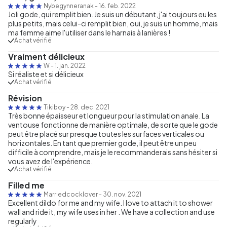
Nybegynneranak
-
16. feb. 2022
Joli gode, qui remplit bien. Je suis un débutant, j'ai toujours eu les
plus petits, mais celui-ci remplit bien, oui, je suis un homme, mais
ma femme aime l'utiliser dans le harnais à lanières !
Achat vérifié
Vraiment délicieux
W
-
1. jan. 2022
Si réaliste et si délicieux
Achat vérifié
Révision
Tikiboy
-
28. dec. 2021
Très bonne épaisseur et longueur pour la stimulation anale. La
ventouse fonctionne de manière optimale, de sorte que le gode
peut être placé sur presque toutes les surfaces verticales ou
horizontales. En tant que premier gode, il peut être un peu
difficile à comprendre, mais je le recommanderais sans hésiter si
vous avez de l'expérience.
Achat vérifié
Filled me
Marriedcocklover
-
30. nov. 2021
Excellent dildo for me and my wife. I love to attach it to shower
wall and ride it, my wife uses in her . We have a collection and use
regularly