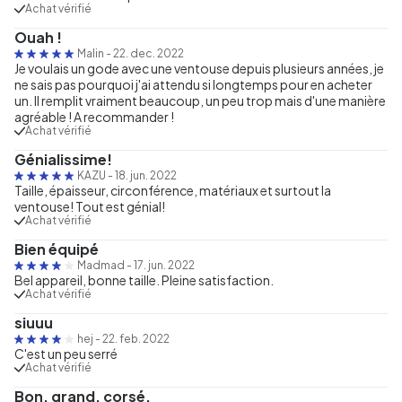
Achat vérifié
Ouah !
Malin
-
22. dec. 2022
Je voulais un gode avec une ventouse depuis plusieurs années, je
ne sais pas pourquoi j'ai attendu si longtemps pour en acheter
un. Il remplit vraiment beaucoup, un peu trop mais d'une manière
agréable ! A recommander !
Achat vérifié
Génialissime!
KAZU
-
18. jun. 2022
Taille, épaisseur, circonférence, matériaux et surtout la
ventouse! Tout est génial!
Achat vérifié
Bien équipé
Madmad
-
17. jun. 2022
Bel appareil, bonne taille. Pleine satisfaction.
Achat vérifié
siuuu
hej
-
22. feb. 2022
C'est un peu serré
Achat vérifié
Bon, grand, corsé.