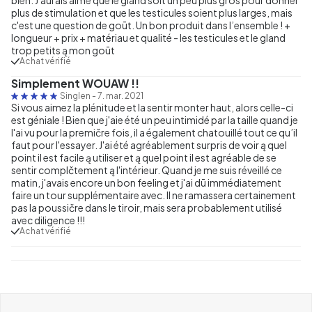
plus de stimulation et que les testicules soient plus larges, mais
c'est une question de goūt. Un bon produit dans l’ensemble ! +
longueur + prix + matériau et qualité - les testicules et le gland
trop petits ą mon goūt
Achat vérifié
Simplement WOUAW !!
Singlen
-
7. mar. 2021
Si vous aimez la plénitude et la sentir monter haut, alors celle-ci
est géniale ! Bien que j'aie été un peu intimidé par la taille quand je
l'ai vu pour la premičre fois, il a également chatouillé tout ce qu’il
faut pour l'essayer. J'ai été agréablement surpris de voir ą quel
point il est facile ą utiliser et ą quel point il est agréable de se
sentir complčtement ą l'intérieur. Quand je me suis réveillé ce
matin, j'avais encore un bon feeling et j'ai dū immédiatement
faire un tour supplémentaire avec. Il ne ramassera certainement
pas la poussičre dans le tiroir, mais sera probablement utilisé
avec diligence !!!
Achat vérifié