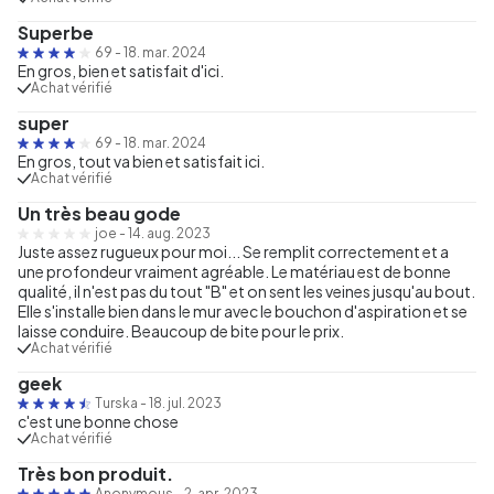
Superbe
69
-
18. mar. 2024
En gros, bien et satisfait d'ici.
Achat vérifié
super
69
-
18. mar. 2024
En gros, tout va bien et satisfait ici.
Achat vérifié
Un très beau gode
joe
-
14. aug. 2023
Juste assez rugueux pour moi... Se remplit correctement et a
une profondeur vraiment agréable. Le matériau est de bonne
qualité, il n'est pas du tout "B" et on sent les veines jusqu'au bout.
Elle s'installe bien dans le mur avec le bouchon d'aspiration et se
laisse conduire. Beaucoup de bite pour le prix.
Achat vérifié
geek
Turska
-
18. jul. 2023
c'est une bonne chose
Achat vérifié
Très bon produit.
Anonymous
-
2. apr. 2023