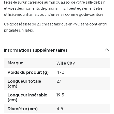
Fixez-le sur un carrelage au mur ou au sol de votre salle de bain,
et vivez des moments de plaisir infinis. Il peut également être
utilisé avec un harnais pour s’en servir comme gode-ceinture.
Ce gode réaliste de 23 cm est fabriqué en PVC et ne contient ni
phtalates, ni latex.
Informations supplémentaires
Marque
Willie City
Poids du produit (g)
470
Longueur totale
27
(cm)
Longueur insérable
19.5
(cm)
Diamètre (cm)
4.5