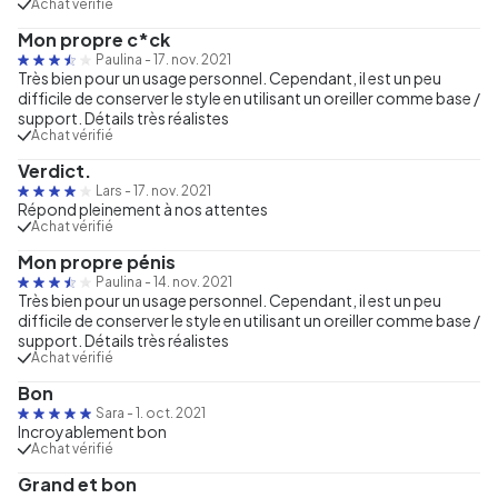
Achat vérifié
Mon propre c*ck
Paulina
-
17. nov. 2021
Très bien pour un usage personnel. Cependant, il est un peu
difficile de conserver le style en utilisant un oreiller comme base /
support. Détails très réalistes
Achat vérifié
Verdict.
Lars
-
17. nov. 2021
Répond pleinement à nos attentes
Achat vérifié
Mon propre pénis
Paulina
-
14. nov. 2021
Très bien pour un usage personnel. Cependant, il est un peu
difficile de conserver le style en utilisant un oreiller comme base /
support. Détails très réalistes
Achat vérifié
Bon
Sara
-
1. oct. 2021
Incroyablement bon
Achat vérifié
Grand et bon