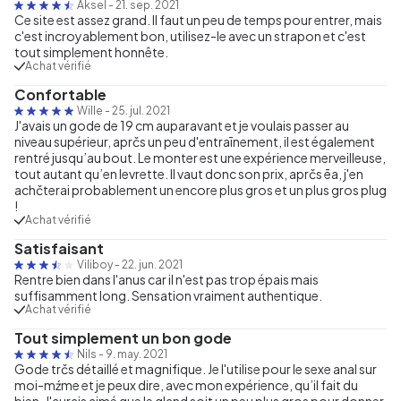
Aksel
-
21. sep. 2021
Ce site est assez grand. Il faut un peu de temps pour entrer, mais
c'est incroyablement bon, utilisez-le avec un strapon et c'est
tout simplement honnête.
Achat vérifié
Confortable
Wille
-
25. jul. 2021
J'avais un gode de 19 cm auparavant et je voulais passer au
niveau supérieur, aprčs un peu d'entraīnement, il est également
rentré jusqu’au bout. Le monter est une expérience merveilleuse,
tout autant qu’en levrette. Il vaut donc son prix, aprčs ēa, j'en
achčterai probablement un encore plus gros et un plus gros plug
!
Achat vérifié
Satisfaisant
Viliboy
-
22. jun. 2021
Rentre bien dans l'anus car il n'est pas trop épais mais
suffisamment long. Sensation vraiment authentique.
Achat vérifié
Tout simplement un bon gode
Nils
-
9. may. 2021
Gode trčs détaillé et magnifique. Je l'utilise pour le sexe anal sur
moi-mźme et je peux dire, avec mon expérience, qu’il fait du
bien. J'aurais aimé que le gland soit un peu plus gros pour donner