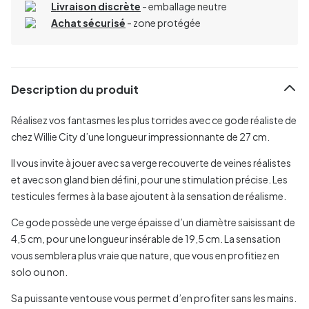
Livraison discrète
- emballage neutre
Achat sécurisé
- zone protégée
Description du produit
Réalisez vos fantasmes les plus torrides avec ce gode réaliste de
chez Willie City d’une longueur impressionnante de 27 cm.
Il vous invite à jouer avec sa verge recouverte de veines réalistes
et avec son gland bien défini, pour une stimulation précise. Les
testicules fermes à la base ajoutent à la sensation de réalisme.
Ce gode possède une verge épaisse d’un diamètre saisissant de
4,5 cm, pour une longueur insérable de 19,5 cm. La sensation
vous semblera plus vraie que nature, que vous en profitiez en
solo ou non.
Sa puissante ventouse vous permet d’en profiter sans les mains.