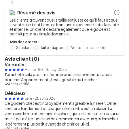
0
Résumé des avis
i
Les clients trouvent que la taille est juste ce qu'il faut et que
la ventouse tient bien, offrant une expérience satisfaisante
et intense. Un client déclare également que le gode est
parfait pour la stimulation anale.
Avis des clients :
Satisfait·e
Taille adaptée
Ventouse puissante
Avis client (0)
Vaimolle
Hurme_80
-
4. may. 2025
J'ai acheté cela pour ma femme pour ses moments sous la
douche. Apparemment, il est agréable au toucher.
Achat vérifié
Délicieux
Jørn
-
21. apr. 2025
Ce godemichet est incroyablement agréable à insérer. On le
sent profondément et chaque centimètre est un plaisir. La
ventouse le maintient bien en place, que ce soit au sol ou sur un
mur. Il peut être judicieux de commencer avec un godemichet
légèrement plus petit avant de choisir celui-ci.
Achat vérifié