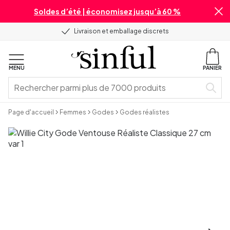
Soldes d’été | économisez jusqu’à 60 %
Livraison et emballage discrets
MENU
PANIER
Page d'accueil
Femmes
Godes
Godes réalistes