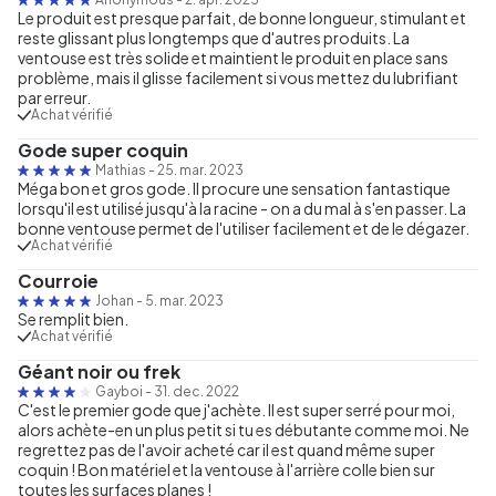
Le produit est presque parfait, de bonne longueur, stimulant et
reste glissant plus longtemps que d'autres produits. La
ventouse est très solide et maintient le produit en place sans
problème, mais il glisse facilement si vous mettez du lubrifiant
par erreur.
Achat vérifié
Gode super coquin
Mathias
-
25. mar. 2023
Méga bon et gros gode. Il procure une sensation fantastique
lorsqu'il est utilisé jusqu'à la racine - on a du mal à s'en passer. La
bonne ventouse permet de l'utiliser facilement et de le dégazer.
Achat vérifié
Courroie
Johan
-
5. mar. 2023
Se remplit bien.
Achat vérifié
Géant noir ou frek
Gayboi
-
31. dec. 2022
C'est le premier gode que j'achète. Il est super serré pour moi,
alors achète-en un plus petit si tu es débutante comme moi. Ne
regrettez pas de l'avoir acheté car il est quand même super
coquin ! Bon matériel et la ventouse à l'arrière colle bien sur
toutes les surfaces planes !