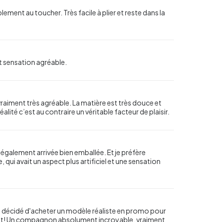
lement au toucher. Très facile à plier et reste dans la
t sensation agréable.
 vraiment très agréable. La matière est très douce et
éalité c’est au contraire un véritable facteur de plaisir.
st également arrivée bien emballée. Et je préfère
 qui avait un aspect plus artificiel et une sensation
ent décidé d'acheter un modèle réaliste en promo pour
s tôt! Un compagnon absolument incroyable, vraiment