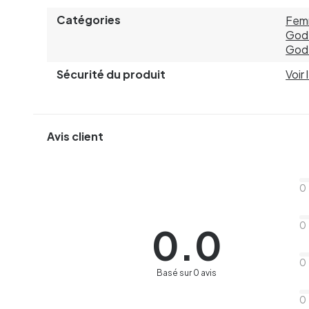
Catégories
Fem
Gode
Gode
Sécurité du produit
Voir
Avis client
0
0
0.0
0
Basé sur 0 avis
0