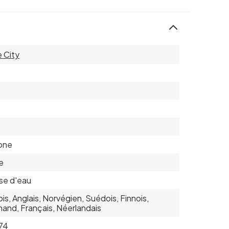
e City
cone
e
se d'eau
is, Anglais, Norvégien, Suédois, Finnois,
mand, Français, Néerlandais
74