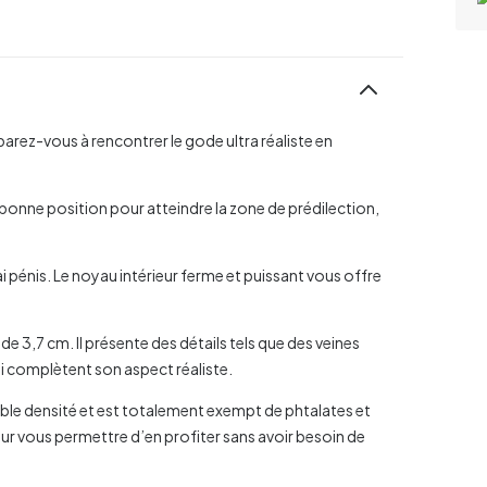
parez-vous à rencontrer le gode ultra réaliste en
a bonne position pour atteindre la zone de prédilection,
i pénis. Le noyau intérieur ferme et puissant vous offre
e 3,7 cm. Il présente des détails tels que des veines
i complètent son aspect réaliste.
ouble densité et est totalement exempt de phtalates et
ur vous permettre d’en profiter sans avoir besoin de