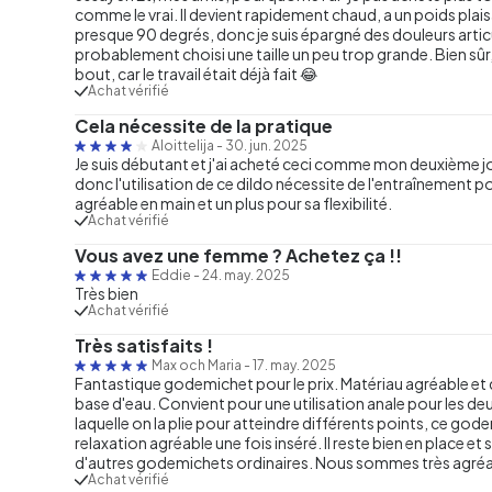
comme le vrai. Il devient rapidement chaud, a un poids plaisa
presque 90 degrés, donc je suis épargné des douleurs articulai
probablement choisi une taille un peu trop grande. Bien sûr, lo
bout, car le travail était déjà fait 😂
Achat vérifié
Cela nécessite de la pratique
Aloittelija
-
30. jun. 2025
Je suis débutant et j'ai acheté ceci comme mon deuxième j
donc l'utilisation de ce dildo nécessite de l'entraînement pou
agréable en main et un plus pour sa flexibilité.
Achat vérifié
Vous avez une femme ? Achetez ça !!
Eddie
-
24. may. 2025
Très bien
Achat vérifié
Très satisfaits !
Max och Maria
-
17. may. 2025
Fantastique godemichet pour le prix. Matériau agréable et de 
base d'eau. Convient pour une utilisation anale pour les deux
laquelle on la plie pour atteindre différents points, ce godem
relaxation agréable une fois inséré. Il reste bien en place 
d'autres godemichets ordinaires. Nous sommes très agréa
Achat vérifié