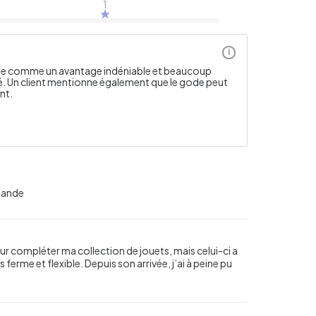
1
i
table comme un avantage indéniable et beaucoup
ité. Un client mentionne également que le gode peut
nt.
mmande
r compléter ma collection de jouets, mais celui-ci a
 ferme et flexible. Depuis son arrivée, j’ai à peine pu