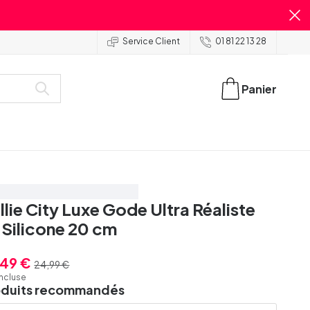
Service Client
01 81 22 13 28
Panier
onomisez 30%
Très bien noté
llie City Luxe Gode Ultra Réaliste
 Silicone 20 cm
,49 €
24,99 €
incluse
oduits recommandés