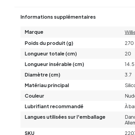
Informations supplémentaires
Marque
Willi
Poids du produit (g)
270
Longueur totale (cm)
20
Longueur insérable (cm)
14.5
Diamètre (cm)
3.7
Matériau principal
Sili
Couleur
Nud
Lubrifiant recommandé
À ba
Langues utilisées sur l'emballage
Dano
Alle
SKU
220