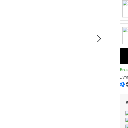
En 
Livr