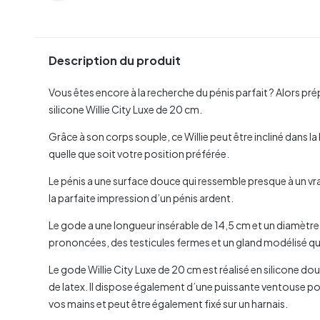
Description du produit
Vous êtes encore à la recherche du pénis parfait ? Alors pré
silicone Willie City Luxe de 20 cm.
Grâce à son corps souple, ce Willie peut être incliné dans l
quelle que soit votre position préférée.
Le pénis a une surface douce qui ressemble presque à un vra
la parfaite impression d’un pénis ardent.
Le gode a une longueur insérable de 14,5 cm et un diamètre d
prononcées, des testicules fermes et un gland modélisé qu
Le gode Willie City Luxe de 20 cm est réalisé en silicone d
de latex. Il dispose également d’une puissante ventouse po
vos mains et peut être également fixé sur un harnais.