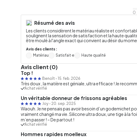
0
Résumé des avis
Les clients considèrent le matériau réaliste et confor
soulignent la sensation de satisfaction et la haute qual
être moulé à l'angle exact qui convient au désir du mome
Avis des clients :
Matériau
Satisfait·e
Haute qualité
Avis client (0)
Top !
Benoît
-
15. feb. 2026
Très doux , la matière est géniale, ultra efficace ! Je reco
Achat vérifié
Un véritable donneur de frissons agréables
Joy
-
20. sep. 2025
Waouh. Je ne pensais pas avoir besoin d’un godemichet pou
vraiment changé ma vie. Silicone ultra doux, une tige à la fois
m’en passer ! – De partout !
Achat vérifié
Hommes rapides moelleux