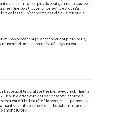
nt dans la main et, en plus de tout ça, il reste courbé à
res ! Si je dois trouver un défaut, c'est que j'ai
rs de l'essai, il n'est même pas allé plus loin que le
ouet. Mon précédent jouet est beaucoup plus petit,
r l'insérer si on n'est pas habitué. Le jouet est
haute qualité qui glisse très bien avec un lubrifiant à
. En plus d'être flexible et de conserver la forme à
ichet est effilé de la tête à la base, ce qui permet une
et se maintient naturellement dans le rectum mieux que
blement surpris !