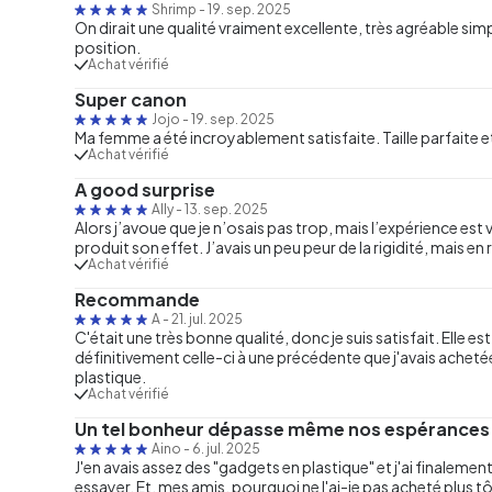
Shrimp
-
19. sep. 2025
On dirait une qualité vraiment excellente, très agréable simp
position.
Achat vérifié
Super canon
Jojo
-
19. sep. 2025
Ma femme a été incroyablement satisfaite. Taille parfaite e
Achat vérifié
A good surprise
Ally
-
13. sep. 2025
Alors j’avoue que je n’osais pas trop, mais l’expérience est
produit son effet. J’avais un peu peur de la rigidité, mais en r
Achat vérifié
Recommande
A
-
21. jul. 2025
C'était une très bonne qualité, donc je suis satisfait. Elle e
définitivement celle-ci à une précédente que j'avais achetée,
plastique.
Achat vérifié
Un tel bonheur dépasse même nos espérances
Aino
-
6. jul. 2025
J'en avais assez des "gadgets en plastique" et j'ai finalem
essayer. Et, mes amis, pourquoi ne l'ai-je pas acheté plu