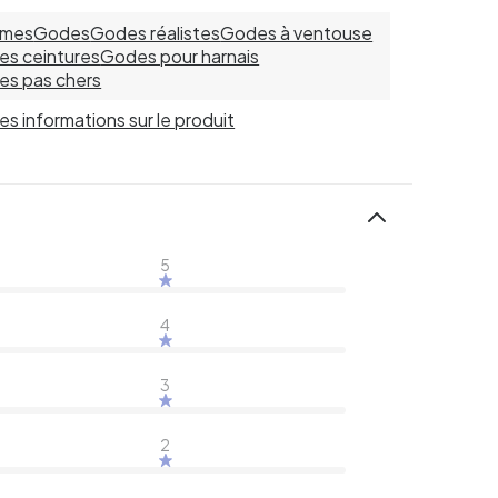
mes
Godes
Godes réalistes
Godes à ventouse
s ceintures
Godes pour harnais
s pas chers
 les informations sur le produit
5
4
3
2