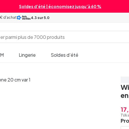
Soldes d’été | économisez jusqu’à 60 %
 € d'achat
4.3
sur 5.0
SM
Lingerie
Soldes d’été
Éc
Wi
en
17
TVA 
Pr