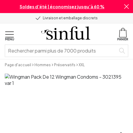
Soldes d’été | économisez jusqu’à 60 %
Livraison et emballage discrets
MENU
PANIER
Page d'accueil
Hommes
Préservatifs
XXL