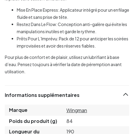
Mise En Place Express: Applicateur intégré pour un enfilage
fluide et sans prise de tête.
Restez Dans Le Flow: Conception anti-galère qui évite les
manipulations inutiles et garde le rythme.
Prêts Pour L’Imprévu: Pack de 12 pour anticiper les soirées
improvisées et avoir des réserves fiables.
Pour plus de confort et de plaisir, utilisez un lubrifiant à base
d’eau. Pensez toujours à vérifier la date de péremption avant
utilisation.
Informations supplémentaires
Marque
Wingman
Poids du produit (g)
84
Longueur du
190