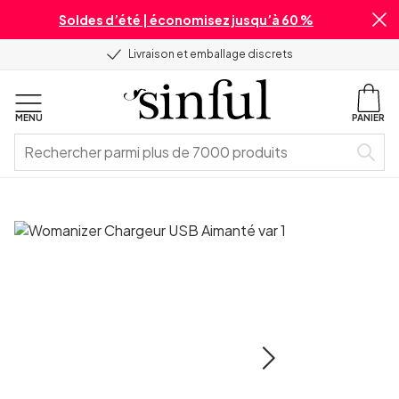
Soldes d’été | économisez jusqu’à 60 %
Livraison et emballage discrets
MENU
PANIER