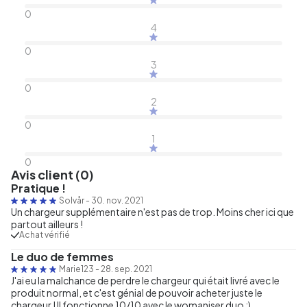
0
4
0
3
0
2
0
1
0
Avis client (0)
Pratique !
Solvår
-
30. nov. 2021
Un chargeur supplémentaire n'est pas de trop. Moins cher ici que
partout ailleurs !
Achat vérifié
Le duo de femmes
Marie123
-
28. sep. 2021
J'ai eu la malchance de perdre le chargeur qui était livré avec le
produit normal, et c'est génial de pouvoir acheter juste le
chargeur ! Il fonctionne 10/10 avec le womaniser duo :)