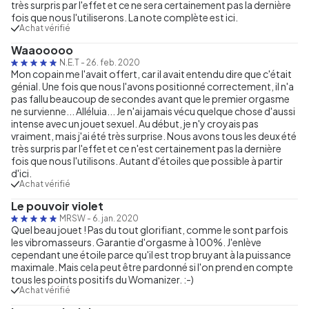
très surpris par l'effet et ce ne sera certainement pas la dernière
fois que nous l'utiliserons. La note complète est ici.
Achat vérifié
Waaooooo
N.E.T
-
26. feb. 2020
Mon copain me l'avait offert, car il avait entendu dire que c'était
génial. Une fois que nous l'avons positionné correctement, il n'a
pas fallu beaucoup de secondes avant que le premier orgasme
ne survienne... Alléluia... Je n'ai jamais vécu quelque chose d'aussi
intense avec un jouet sexuel. Au début, je n'y croyais pas
vraiment, mais j'ai été très surprise. Nous avons tous les deux été
très surpris par l'effet et ce n'est certainement pas la dernière
fois que nous l'utilisons. Autant d'étoiles que possible à partir
d'ici.
Achat vérifié
Le pouvoir violet
MRSW
-
6. jan. 2020
Quel beau jouet ! Pas du tout glorifiant, comme le sont parfois
les vibromasseurs. Garantie d'orgasme à 100%. J'enlève
cependant une étoile parce qu'il est trop bruyant à la puissance
maximale. Mais cela peut être pardonné si l'on prend en compte
tous les points positifs du Womanizer. :-)
Achat vérifié