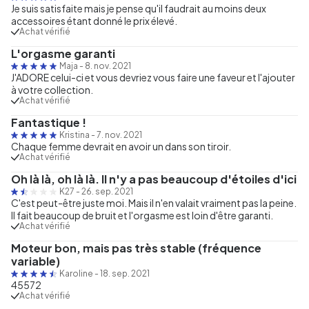
Je suis satisfaite mais je pense qu'il faudrait au moins deux
accessoires étant donné le prix élevé.
Achat vérifié
L'orgasme garanti
Maja
-
8. nov. 2021
J'ADORE celui-ci et vous devriez vous faire une faveur et l'ajouter
à votre collection.
Achat vérifié
Fantastique !
Kristina
-
7. nov. 2021
Chaque femme devrait en avoir un dans son tiroir.
Achat vérifié
Oh là là, oh là là. Il n'y a pas beaucoup d'étoiles d'ici
K27
-
26. sep. 2021
C'est peut-être juste moi. Mais il n'en valait vraiment pas la peine.
Il fait beaucoup de bruit et l'orgasme est loin d'être garanti.
Achat vérifié
Moteur bon, mais pas très stable (fréquence
variable)
Karoline
-
18. sep. 2021
45572
Achat vérifié