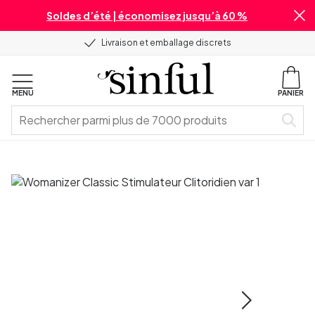
Soldes d’été | économisez jusqu’à 60 %
Livraison et emballage discrets
MENU
PANIER