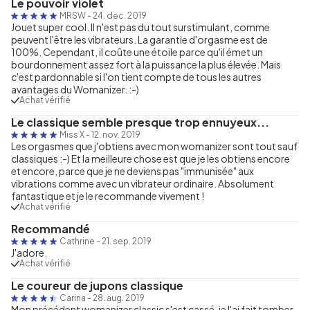
Le pouvoir violet
MRSW
-
24. dec. 2019
Jouet super cool. Il n'est pas du tout surstimulant, comme
peuvent l'être les vibrateurs. La garantie d'orgasme est de
100%. Cependant, il coûte une étoile parce qu'il émet un
bourdonnement assez fort à la puissance la plus élevée. Mais
c'est pardonnable si l'on tient compte de tous les autres
avantages du Womanizer. :-)
Achat vérifié
Le classique semble presque trop ennuyeux...
Miss X
-
12. nov. 2019
Les orgasmes que j'obtiens avec mon womanizer sont tout sauf
classiques :-) Et la meilleure chose est que je les obtiens encore
et encore, parce que je ne deviens pas "immunisée" aux
vibrations comme avec un vibrateur ordinaire. Absolument
fantastique et je le recommande vivement !
Achat vérifié
Recommandé
Cathrine
-
21. sep. 2019
J'adore.
Achat vérifié
Le coureur de jupons classique
Carina
-
28. aug. 2019
Mon précédent womanizer classic s'est cassé, je l'ai fait tomber