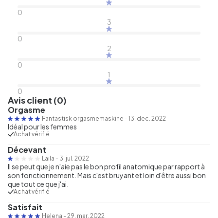
0
3
0
2
0
1
0
Avis client (0)
Orgasme
Fantastisk orgasmemaskine
-
13. dec. 2022
Idéal pour les femmes
Achat vérifié
Décevant
Laila
-
3. jul. 2022
Il se peut que je n'aie pas le bon profil anatomique par rapport à
son fonctionnement. Mais c'est bruyant et loin d'être aussi bon
que tout ce que j'ai.
Achat vérifié
Satisfait
Helena
-
29. mar. 2022