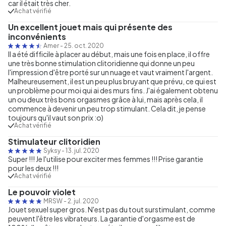
car il était très cher.
Achat vérifié
Un excellent jouet mais qui présente des
inconvénients
Amer
-
25. oct. 2020
Il a été difficile à placer au début, mais une fois en place, il offre
une très bonne stimulation clitoridienne qui donne un peu
l'impression d'être porté sur un nuage et vaut vraiment l'argent.
Malheureusement, il est un peu plus bruyant que prévu, ce qui est
un problème pour moi qui ai des murs fins. J'ai également obtenu
un ou deux très bons orgasmes grâce à lui, mais après cela, il
commence à devenir un peu trop stimulant. Cela dit, je pense
toujours qu'il vaut son prix :o)
Achat vérifié
Stimulateur clitoridien
Syksy
-
13. jul. 2020
Super !!! Je l'utilise pour exciter mes femmes !!! Prise garantie
pour les deux !!!
Achat vérifié
Le pouvoir violet
MRSW
-
2. jul. 2020
Jouet sexuel super gros. N'est pas du tout surstimulant, comme
peuvent l'être les vibrateurs. La garantie d'orgasme est de