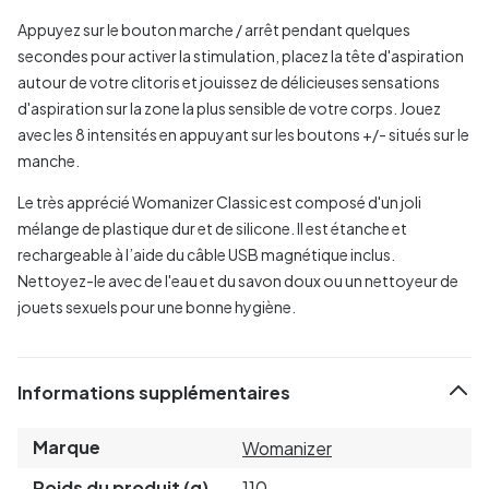
Appuyez sur le bouton marche / arrêt pendant quelques
secondes pour activer la stimulation, placez la tête d'aspiration
autour de votre clitoris et jouissez de délicieuses sensations
d'aspiration sur la zone la plus sensible de votre corps. Jouez
avec les 8 intensités en appuyant sur les boutons +/- situés sur le
manche.
Le très apprécié Womanizer Classic est composé d'un joli
mélange de plastique dur et de silicone. Il est étanche et
rechargeable à l’aide du câble USB magnétique inclus.
Nettoyez-le avec de l'eau et du savon doux ou un nettoyeur de
jouets sexuels pour une bonne hygiène.
Informations supplémentaires
Marque
Womanizer
Poids du produit (g)
110