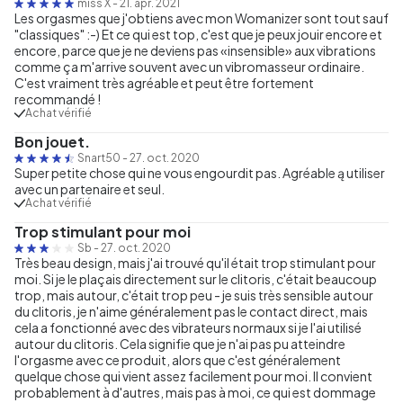
miss X
-
21. apr. 2021
Les orgasmes que j'obtiens avec mon Womanizer sont tout sauf
"classiques" :-) Et ce qui est top, c'est que je peux jouir encore et
encore, parce que je ne deviens pas «insensible» aux vibrations
comme ça m'arrive souvent avec un vibromasseur ordinaire.
C'est vraiment très agréable et peut être fortement
recommandé !
Achat vérifié
Bon jouet.
Snart50
-
27. oct. 2020
Super petite chose qui ne vous engourdit pas. Agréable ą utiliser
avec un partenaire et seul.
Achat vérifié
Trop stimulant pour moi
Sb
-
27. oct. 2020
Très beau design, mais j'ai trouvé qu'il était trop stimulant pour
moi. Si je le plaçais directement sur le clitoris, c'était beaucoup
trop, mais autour, c'était trop peu - je suis très sensible autour
du clitoris, je n'aime généralement pas le contact direct, mais
cela a fonctionné avec des vibrateurs normaux si je l'ai utilisé
autour du clitoris. Cela signifie que je n'ai pas pu atteindre
l'orgasme avec ce produit, alors que c'est généralement
quelque chose qui vient assez facilement pour moi. Il convient
probablement à d'autres, mais pas à moi, ce qui est dommage