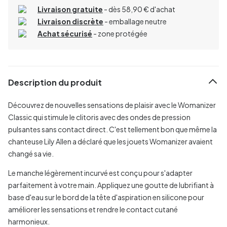
Livraison gratuite
- dès 58,90 € d'achat
Livraison discrète
- emballage neutre
Achat sécurisé
- zone protégée
Description du produit
Découvrez de nouvelles sensations de plaisir avec le Womanizer
Classic qui stimule le clitoris avec des ondes de pression
pulsantes sans contact direct. C'est tellement bon que même la
chanteuse Lily Allen a déclaré que les jouets Womanizer avaient
changé sa vie.
Le manche légèrement incurvé est conçu pour s'adapter
parfaitement à votre main. Appliquez une goutte de lubrifiant à
base d'eau sur le bord de la tête d'aspiration en silicone pour
améliorer les sensations et rendre le contact cutané
harmonieux.