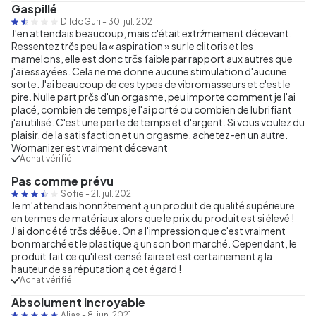
Gaspillé
DildoGuri
-
30. jul. 2021
J'en attendais beaucoup, mais c'était extrźmement décevant.
Ressentez trčs peu la « aspiration » sur le clitoris et les
mamelons, elle est donc trčs faible par rapport aux autres que
j'ai essayées. Cela ne me donne aucune stimulation d'aucune
sorte. J'ai beaucoup de ces types de vibromasseurs et c'est le
pire. Nulle part prčs d'un orgasme, peu importe comment je l'ai
placé, combien de temps je l'ai porté ou combien de lubrifiant
j'ai utilisé. C'est une perte de temps et d'argent. Si vous voulez du
plaisir, de la satisfaction et un orgasme, achetez-en un autre.
Womanizer est vraiment décevant
Achat vérifié
Pas comme prévu
Sofie
-
21. jul. 2021
Je m'attendais honnźtement ą un produit de qualité supérieure
en termes de matériaux alors que le prix du produit est si élevé !
J'ai donc été trčs déēue. On a l'impression que c'est vraiment
bon marché et le plastique ą un son bon marché. Cependant, le
produit fait ce qu'il est censé faire et est certainement ą la
hauteur de sa réputation ą cet égard !
Achat vérifié
Absolument incroyable
Alias
-
8. jun. 2021