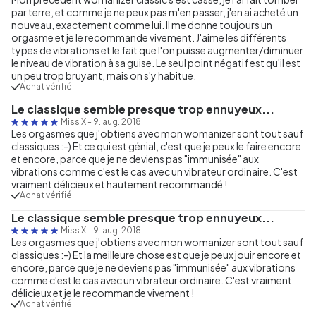
par terre, et comme je ne peux pas m'en passer, j'en ai acheté un
nouveau, exactement comme lui. Il me donne toujours un
orgasme et je le recommande vivement. J'aime les différents
types de vibrations et le fait que l'on puisse augmenter/diminuer
le niveau de vibration à sa guise. Le seul point négatif est qu'il est
un peu trop bruyant, mais on s'y habitue.
Achat vérifié
Le classique semble presque trop ennuyeux...
Miss X
-
9. aug. 2018
Les orgasmes que j'obtiens avec mon womanizer sont tout sauf
classiques :-) Et ce qui est génial, c'est que je peux le faire encore
et encore, parce que je ne deviens pas "immunisée" aux
vibrations comme c'est le cas avec un vibrateur ordinaire. C'est
vraiment délicieux et hautement recommandé !
Achat vérifié
Le classique semble presque trop ennuyeux...
Miss X
-
9. aug. 2018
Les orgasmes que j'obtiens avec mon womanizer sont tout sauf
classiques :-) Et la meilleure chose est que je peux jouir encore et
encore, parce que je ne deviens pas "immunisée" aux vibrations
comme c'est le cas avec un vibrateur ordinaire. C'est vraiment
délicieux et je le recommande vivement !
Achat vérifié