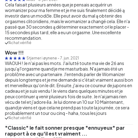
Cela faisait plusieurs années que je pensais acquérir un
womanizer pour ma femme et je me suis finalement décidé ą
investir dans un modčle. Elle peut avoir du mal ą obtenir des
orgasmes clitoridiens, mais le womanizer a changé cela. Elle n'a
passé que 30 secondes ą déterminer exactement oł le placer -
15 secondes plus tard, elle a eu un orgasme. Une excellente
recommandation.
Achat vérifié
Wow !!!
Stjerner i øynene
-
7. jun. 2021
WAOUH ! Je n'ai pas les mots. J'ai lutté toute ma vie de 26 ans
jusqu'ą l'orgasme quand je me masturbais. N'a jamais été un
problčme avec un partenaire. J'entends parler de Womanizer
depuis longtemps et je me demande si c'était vraiment aussi bon
et merveilleux qu'on le dit. Ensuite, j'ai eu ce coureur de jupons en
cadeau et je suis vendu ! Je viens dans quelques minutes et je
peux continuer ą venir plusieurs fois de suite. Je n'ai jamais rien
vécu de tel et j'adore ēa. Je lui donne un 10 sur 10 Maintenant,
quand je viens et que cela ne prend pas toute la journée, ce sera
probablement un tour ou cinq - haha, tous les jours
Achat vérifié
"Classic" le fait sonner presque "ennuyeux" par
rapport à ce qu'il est vraiment ...