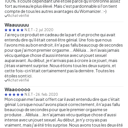
100%. Il coûte cependant une étoile parce qu'il ronronne assez
fort au niveau le plus élevé. Mais c'est pardonnable si l'on tient
compte de tous les autres avantages du Womanizer. :-)
Achat vérifié
Waauuuuu
N.E.T
-
2. jul. 2020
J'ai reçu ce produit en cadeau de la part d'un proche qui avait
entendu dire qu'il était censé être génial. Une fois que nous
l'avons mis au bon endroit, il n'a pas fallu beaucoup de secondes
pour que j'ai mon premier orgasme... Alléluia... Je n'avais jamais
vécu quelque chose d'aussi intense avec un jouet sexuel
auparavant. Au début, je n'arrivais pas à croire à ce jouet, mais
j'étais vraiment surprise. Nous étions tous les deux surpris, et
cette fois-ci n'était certainement pas la dernière. Toutes les
étoiles sont ici.
Achat vérifié
Waaooooo
N.E.T
-
26. feb. 2020
Mon copain me l'avait offert car il avait entendu dire que c'était
génial. Lorsque nous l'avons placé correctement, il n'a pas fallu
beaucoup de secondes pour que le premier orgasme se
produise... Alléluia... Je n'ai jamais vécu quelque chose d'aussi
intense avec un jouet sexuel. Au début, je n'y croyais pas
vraiment, mais j'ai été très surprise. Nous avons tous les deux été