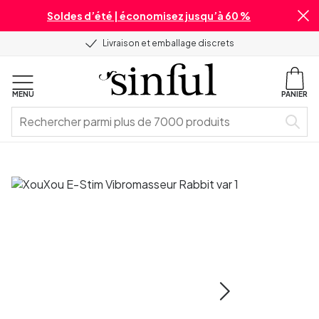
Soldes d’été | économisez jusqu’à 60 %
Livraison et emballage discrets
MENU
PANIER