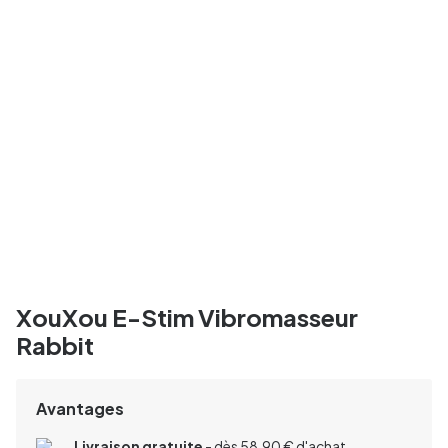
XouXou E-Stim Vibromasseur
Rabbit
Avantages
Livraison gratuite
- dès 58,90 € d'achat