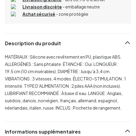
Livraison discrète
- emballage neutre
Achat sécurisé
- zone protégée
Description du produit
MATÉRIAUX : Silicone avec revêtement en PU, plastique ABS.
ALLERGÈNES : Sans phtalate.
ÉTANCHE : Oui.
LONGUEUR :
19,5 cm (10 cm insérables).
DIAMÈTRE : Jusqu’à 3,4 cm.
VIBRATIONS : 3 vitesses, 4 modes.
ÉLECTRO-STIMULATION : 1
intensité.
TYPE D’ALIMENTATION : 2 piles AAA (non incluses).
LUBRIFIANT RECOMMANDÉ : À base d’eau.
LANGUE : Anglais,
suédois, danois, norvégien, français, allemand, espagnol,
néerlandais, italien, russe.
INCLUS : Pochette de rangement.
Informations supplémentaires