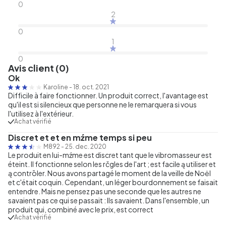
0
2
0
1
0
Avis client (0)
Ok
Karoline
-
18. oct. 2021
Difficile à faire fonctionner. Un produit correct, l'avantage est
qu'il est si silencieux que personne ne le remarquera si vous
l'utilisez à l'extérieur.
Achat vérifié
Discret et et en mźme temps si peu
M892
-
25. dec. 2020
Le produit en lui-mźme est discret tant que le vibromasseur est
éteint. Il fonctionne selon les rčgles de l'art ; est facile ą utiliser et
ą contrōler. Nous avons partagé le moment de la veille de Noėl
et c'était coquin. Cependant, un léger bourdonnement se faisait
entendre. Mais ne pensez pas une seconde que les autres ne
savaient pas ce qui se passait : Ils savaient. Dans l'ensemble, un
produit qui, combiné avec le prix, est correct
Achat vérifié