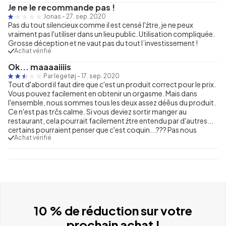
Je ne le recommande pas !
Jonas
-
27. sep. 2020
Pas du tout silencieux comme il est censé l'źtre, je ne peux
vraiment pas l'utiliser dans un lieu public. Utilisation compliquée.
Grosse déception et ne vaut pas du tout l’investissement !
Achat vérifié
Ok... maaaaiiiis
Par legetøj
-
17. sep. 2020
Tout d'abord il faut dire que c'est un produit correct pour le prix.
Vous pouvez facilement en obtenir un orgasme. Mais dans
l'ensemble, nous sommes tous les deux assez déēus du produit.
Ce n'est pas trčs calme. Si vous deviez sortir manger au
restaurant, cela pourrait facilement źtre entendu par d'autres...
certains pourraient penser que c'est coquin...??? Pas nous
Achat vérifié
10 % de réduction sur votre
prochain achat !