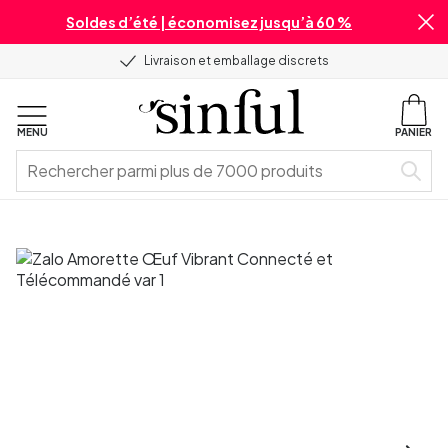
Soldes d’été | économisez jusqu’à 60 %
Livraison et emballage discrets
MENU
PANIER