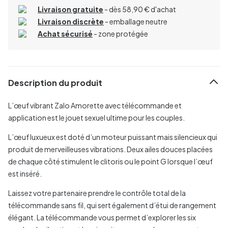
Livraison gratuite
- dès 58,90 € d'achat
Livraison discrète
- emballage neutre
Achat sécurisé
- zone protégée
Description du produit
L’œuf vibrant Zalo Amorette avec télécommande et
application est le jouet sexuel ultime pour les couples.
L’œuf luxueux est doté d’un moteur puissant mais silencieux qui
produit de merveilleuses vibrations. Deux ailes douces placées
de chaque côté stimulent le clitoris ou le point G lorsque l’œuf
est inséré.
Laissez votre partenaire prendre le contrôle total de la
télécommande sans fil, qui sert également d’étui de rangement
élégant. La télécommande vous permet d’explorer les six