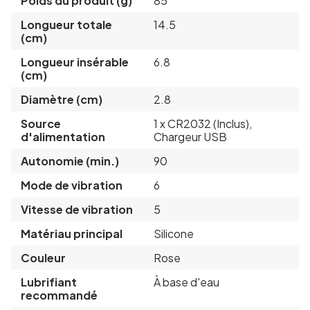
Poids du produit (g)
85
Longueur totale
14.5
(cm)
Longueur insérable
6.8
(cm)
Diamètre (cm)
2.8
Source
1 x CR2032 (Inclus),
d'alimentation
Chargeur USB
Autonomie (min.)
90
Mode de vibration
6
Vitesse de vibration
5
Matériau principal
Silicone
Couleur
Rose
Lubrifiant
À base d'eau
recommandé