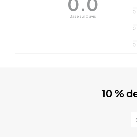
0.0
0
Basé sur 0 avis
0
0
10 % de