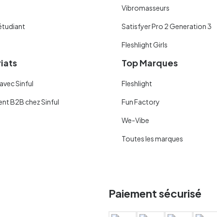
Vibromasseurs
étudiant
Satisfyer Pro 2 Generation 3
Fleshlight Girls
iats
Top Marques
avec Sinful
Fleshlight
ent B2B chez Sinful
Fun Factory
We-Vibe
Toutes les marques
Paiement sécurisé