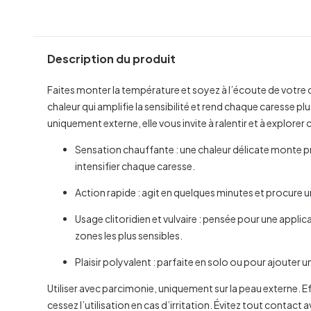
Description du produit
Faites monter la température et soyez à l’écoute de votre 
chaleur qui amplifie la sensibilité et rend chaque caresse pl
uniquement externe, elle vous invite à ralentir et à explorer c
Sensation chauffante : une chaleur délicate monte pr
intensifier chaque caresse.
Action rapide : agit en quelques minutes et procure u
Usage clitoridien et vulvaire : pensée pour une applic
zones les plus sensibles.
Plaisir polyvalent : parfaite en solo ou pour ajouter 
Utiliser avec parcimonie, uniquement sur la peau externe. E
cessez l’utilisation en cas d’irritation. Évitez tout contact 