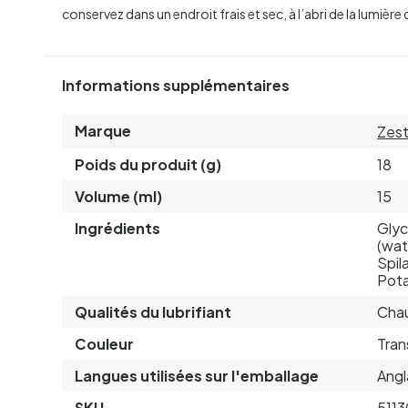
conservez dans un endroit frais et sec, à l’abri de la lumièr
Informations supplémentaires
Marque
Zest
Poids du produit (g)
18
Volume (ml)
15
Ingrédients
Glyc
(wat
Spil
Pota
Qualités du lubrifiant
Chau
Couleur
Tran
Langues utilisées sur l'emballage
Angl
SKU
5113