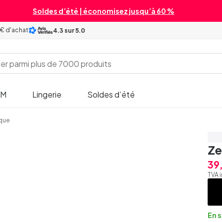
Soldes d’été | économisez jusqu’à 60 %
 € d'achat
4.3
sur 5.0
SM
Lingerie
Soldes d’été
que
Éc
Ze
39
TVA 
En 