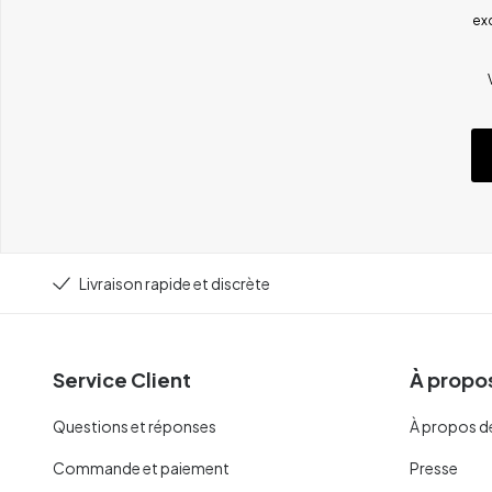
ex
Livraison rapide et discrète
Service Client
À propos
Questions et réponses
À propos d
Commande et paiement
Presse