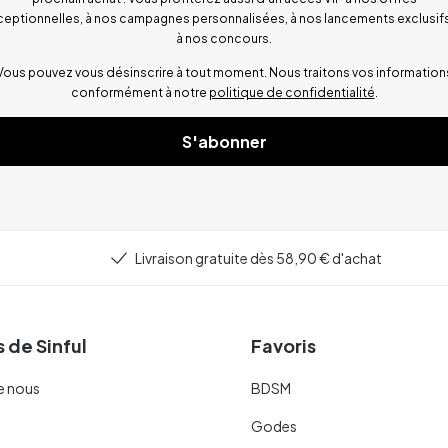
ceptionnelles, à nos campagnes personnalisées, à nos lancements exclusifs
à nos concours.
Vous pouvez vous désinscrire à tout moment. Nous traitons vos information
conformément à notre
politique de confidentialité
.
S'abonner
Livraison gratuite dès 58,90 € d'achat
 de Sinful
Favoris
e nous
BDSM
Godes