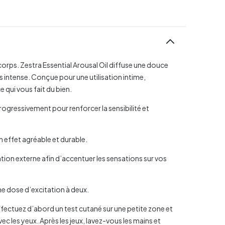
corps. Zestra Essential Arousal Oil diffuse une douce
us intense. Conçue pour une utilisation intime,
e qui vous fait du bien.
ogressivement pour renforcer la sensibilité et
n effet agréable et durable.
ation externe afin d’accentuer les sensations sur vos
une dose d’excitation à deux.
ffectuez d’abord un test cutané sur une petite zone et
avec les yeux. Après les jeux, lavez-vous les mains et