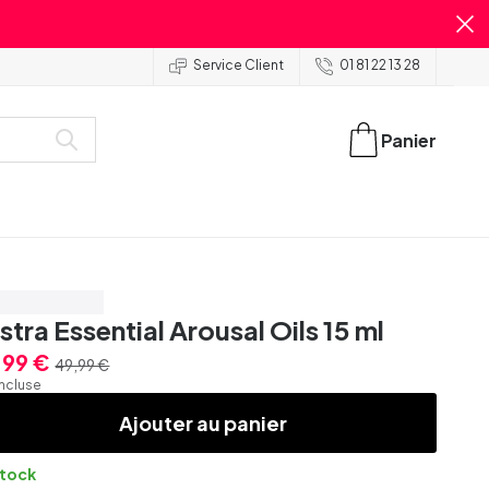
Service Client
01 81 22 13 28
Panier
onomisez 20%
stra Essential Arousal Oils 15 ml
,99 €
49,99 €
incluse
Ajouter au panier
stock