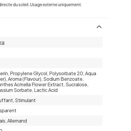
e directe du soleil. Usage externe uniquement.
ra
erin, Propylene Glycol, Polysorbate 20, Aqua
er), Aroma (Flavour), Sodium Benzoate,
anthes Acmella Flower Extract, Sucralose,
ssium Sorbate, Lactic Acid
ffant, Stimulant
sparent
ais, Allemand
0