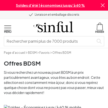
Soldes d’été | économisez jusqu’à 60 %
Livraison et emballage discrets
MENU
PANIER
Page d'accueil
BDSM
Favoris
Offres BDSM
Offres BDSM
Si vous recherchez un nouveau jouet BDSM à un prix
particulièrement avantageux, vous êtes au bon endroit. Cette
sélection est constamment mise à jour, donc si vous repérez
quelque chose dont vous ne pouvez pas vous passer, mieux vaut
vous décider rapidement!