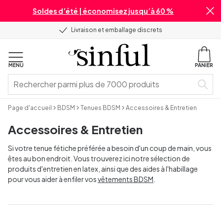
Soldes d’été | économisez jusqu’à 60 %
Livraison et emballage discrets
MENU
PANIER
Page d'accueil
BDSM
Tenues BDSM
Accessoires & Entretien
Accessoires & Entretien
Si votre tenue fétiche préférée a besoin d'un coup de main, vous
êtes au bon endroit. Vous trouverez ici notre sélection de
produits d'entretien en latex, ainsi que des aides à l'habillage
pour vous aider à enfiler vos
vêtements BDSM
.