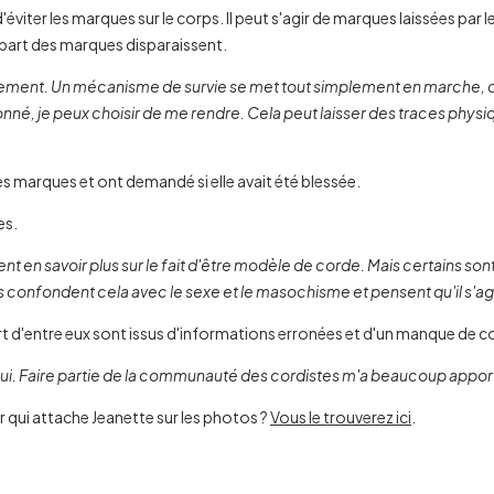
'éviter les marques sur le corps. Il peut s'agir de marques laissées pa
upart des marques disparaissent.
tivement. Un mécanisme de survie se met tout simplement en marche, 
onné, je peux choisir de me rendre. Cela peut laisser des traces phys
s marques et ont demandé si elle avait été blessée.
es.
nt en savoir plus sur le fait d'être modèle de corde. Mais certains so
s confondent cela avec le sexe et le masochisme et pensent qu'il s'agi
part d'entre eux sont issus d'informations erronées et d'un manque de 
'hui. Faire partie de la communauté des cordistes m'a beaucoup apporté.
r qui attache Jeanette sur les photos ?
Vous le trouverez ici
.