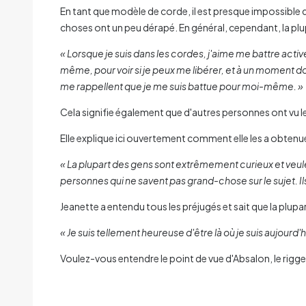
En tant que modèle de corde, il est presque impossible d
choses ont un peu dérapé. En général, cependant, la pl
« Lorsque je suis dans les cordes, j'aime me battre ac
même, pour voir si je peux me libérer, et à un moment d
me rappellent que je me suis battue pour moi-même. »
Cela signifie également que d'autres personnes ont vu le
Elle explique ici ouvertement comment elle les a obtenu
« La plupart des gens sont extrêmement curieux et veule
personnes qui ne savent pas grand-chose sur le sujet. Il
Jeanette a entendu tous les préjugés et sait que la plu
« Je suis tellement heureuse d'être là où je suis aujourd
Voulez-vous entendre le point de vue d'Absalon, le rigge