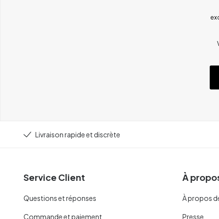
ex
Livraison rapide et discrète
Service Client
À propos
Questions et réponses
À propos d
Commande et paiement
Presse