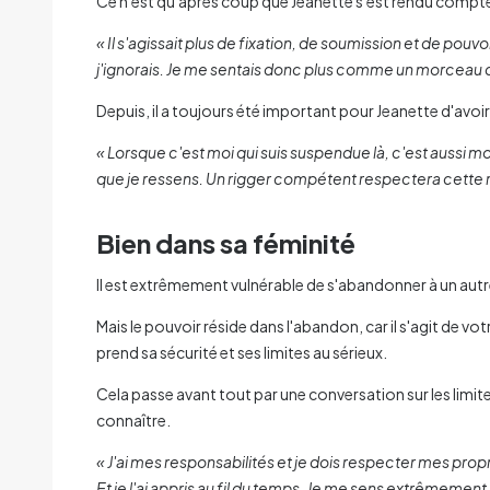
Ce n'est qu'après coup que Jeanette s'est rendu compte 
« Il s'agissait plus de fixation, de soumission et de 
j'ignorais. Je me sentais donc plus comme un morceau d
Depuis, il a toujours été important pour Jeanette d'avoi
« Lorsque c'est moi qui suis suspendue là, c'est aussi moi
que je ressens. Un rigger compétent respectera cette rè
Bien dans sa féminité
Il est extrêmement vulnérable de s'abandonner à un autr
Mais le pouvoir réside dans l'abandon, car il s'agit de v
prend sa sécurité et ses limites au sérieux.
Cela passe avant tout par une conversation sur les limite
connaître.
« J'ai mes responsabilités et je dois respecter mes prop
Et je l'ai appris au fil du temps. Je me sens extrêmeme