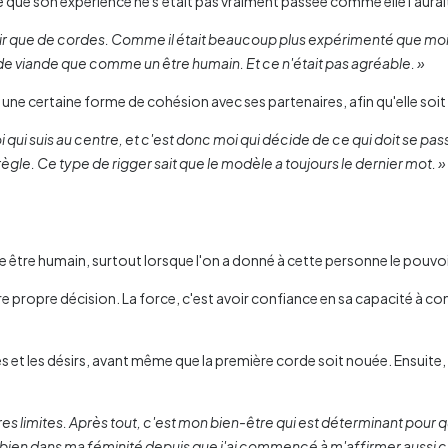
que son expérience ne s'était pas vraiment passée comme elle l'aurai
pouvoir que de cordes. Comme il était beaucoup plus expérimenté que 
e viande que comme un être humain. Et ce n'était pas agréable. »
r une certaine forme de cohésion avec ses partenaires, afin qu'elle soi
 qui suis au centre, et c'est donc moi qui décide de ce qui doit se pass
gle. Ce type de rigger sait que le modèle a toujours le dernier mot. »
e être humain, surtout lorsque l'on a donné à cette personne le pouvo
otre propre décision. La force, c'est avoir confiance en sa capacité à 
s et les désirs, avant même que la première corde soit nouée. Ensuite, 
res limites. Après tout, c'est mon bien-être qui est déterminant pour
nt bien dans ma féminité depuis que j'ai commencé à m'affirmer aussi c