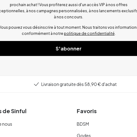
prochain achat ! Vous profiterez aussi d'un accès VIP à nos offres
ceptionnelles, à nos campagnes personnalisées, à nos lancements exclusifs
à nos concours.
Vous pouvez vous désinscrire à tout moment. Nous traitons vos information
conformément à notre
politique de confidentialité
.
S'abonner
Livraison gratuite dès 58,90 € d'achat
 de Sinful
Favoris
e nous
BDSM
Godes