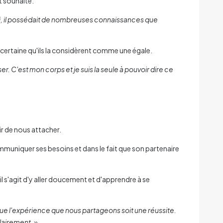
t souhaité.
moi, il possédait de nombreuses connaissances que
t certaine qu'ils la considèrent comme une égale.
er. C'est mon corps et je suis la seule à pouvoir dire ce
ir de nous attacher.
communiquer ses besoins et dans le fait que son partenaire
il s'agit d'y aller doucement et d'apprendre à se
 que l'expérience que nous partageons soit une réussite.
lairement. »