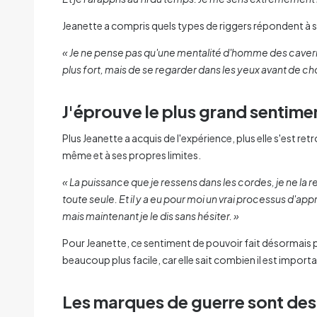
Jeanette a compris quels types de riggers répondent à se
« Je ne pense pas qu'une mentalité d'homme des cavernes 
plus fort, mais de se regarder dans les yeux avant de ch
J'éprouve le plus grand sentime
Plus Jeanette a acquis de l'expérience, plus elle s'est ret
même et à ses propres limites.
« La puissance que je ressens dans les cordes, je ne la re
toute seule. Et il y a eu pour moi un vrai processus d'ap
mais maintenant je le dis sans hésiter. »
Pour Jeanette, ce sentiment de pouvoir fait désormais part
beaucoup plus facile, car elle sait combien il est important
Les marques de guerre sont des