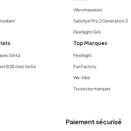
Vibromasseurs
étudiant
Satisfyer Pro 2 Generation 3
Fleshlight Girls
iats
Top Marques
avec Sinful
Fleshlight
ent B2B chez Sinful
Fun Factory
We-Vibe
Toutes les marques
Paiement sécurisé