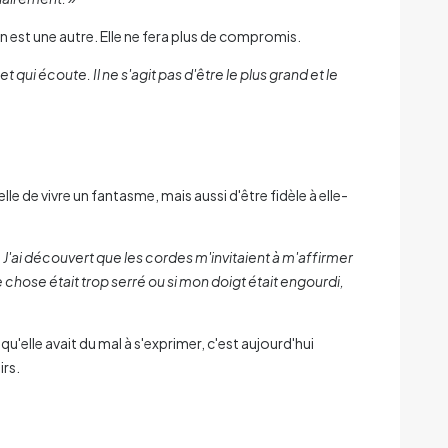
n est une autre. Elle ne fera plus de compromis.
ui écoute. Il ne s'agit pas d'être le plus grand et le
lle de vivre un fantasme, mais aussi d'être fidèle à elle-
é. J'ai découvert que les cordes m'invitaient à m'affirmer
 chose était trop serré ou si mon doigt était engourdi,
qu'elle avait du mal à s'exprimer, c'est aujourd'hui
irs.