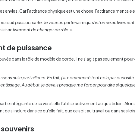
s envies. Car l'attirance physique est une chose, l'attirance mentale e
soit passionnante. Je veux un partenaire qui s'informe activement et q
oisir activement de changer de rôle. »
nt de puissance
rouvée dans le rôle de modèle de corde. Il ne s'agit pas seulement pour e
ssens nulle part ailleurs. En fait, j'ai commencé tout cela par curiosit
prentissage. Au début, je devais presque me forcer pour dire si quelque
ie intégrante de sa vie et elle l'utilise activement au quotidien. Alors 
 de s'inclure dans ce qu'elle fait, que ce soit au travail ou dans ses lois
 souvenirs