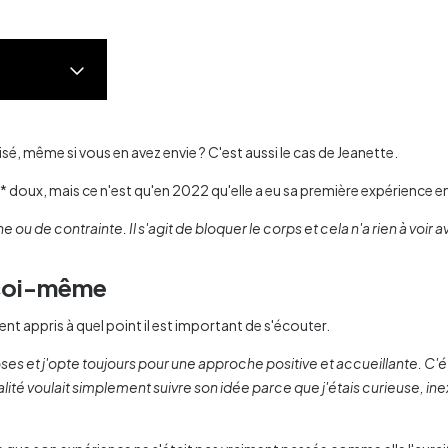
, même si vous en avez envie ? C'est aussi le cas de Jeanette.
* doux, mais ce n'est qu'en 2022 qu'elle a eu sa première expérience 
 de contrainte. Il s'agit de bloquer le corps et cela n'a rien à voir a
c soi-même
t appris à quel point il est important de s'écouter.
es et j'opte toujours pour une approche positive et accueillante. C'ét
alité voulait simplement suivre son idée parce que j'étais curieuse, 