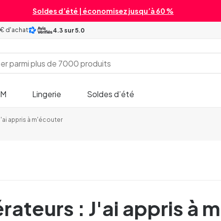
Soldes d’été | économisez jusqu’à 60 %
 € d'achat
4.3
sur 5.0
SM
Lingerie
Soldes d’été
J'ai appris à m'écouter
rateurs : J'ai appris à 