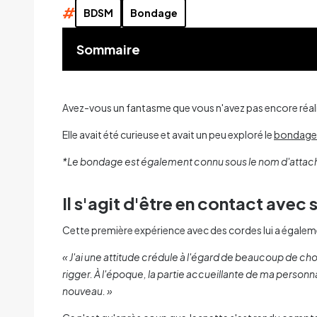
#
BDSM
Bondage
Sommaire
Avez-vous un fantasme que vous n'avez pas encore réalisé
Elle avait été curieuse et avait un peu exploré le
bondage
*Le bondage est également connu sous le nom d'attache ou
Il s'agit d'être en contact ave
Cette première expérience avec des cordes lui a égalemen
« J'ai une attitude crédule à l'égard de beaucoup de chos
rigger. À l'époque, la partie accueillante de ma personn
nouveau. »