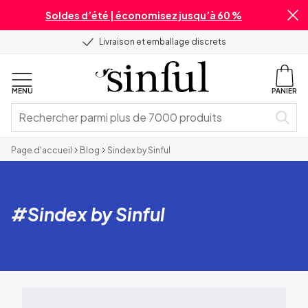
Soldes d’été | économisez jusqu’à 60 %
Livraison et emballage discrets
MENU
PANIER
Page d'accueil
Blog
Sindex by Sinful
#
Sindex by Sinful