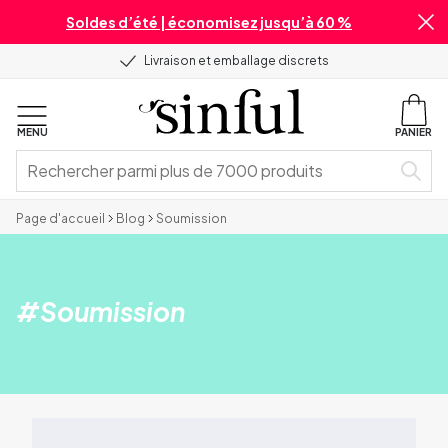
Soldes d’été | économisez jusqu’à 60 %
Livraison et emballage discrets
MENU
PANIER
Page d'accueil
Blog
Soumission
#
Soumission