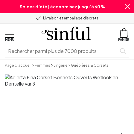
Soldes d’été | économisez jusqu’à 60 %
Livraison et emballage discrets
MENU
PANIER
Page d'accueil
Femmes
Lingerie
Guêpières & Corsets