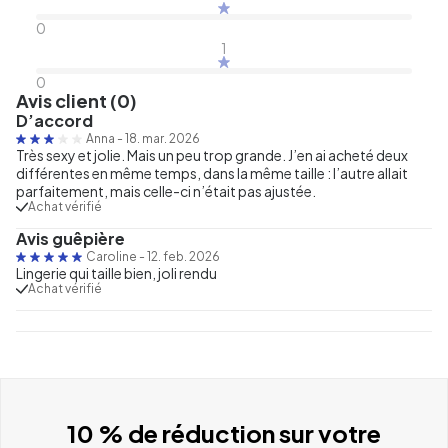
0
1
0
Avis client (0)
D’accord
Anna
-
18. mar. 2026
Très sexy et jolie. Mais un peu trop grande. J’en ai acheté deux
différentes en même temps, dans la même taille : l’autre allait
parfaitement, mais celle-ci n’était pas ajustée.
Achat vérifié
Avis guêpière
Caroline
-
12. feb. 2026
Lingerie qui taille bien, joli rendu
Achat vérifié
10 % de réduction sur votre