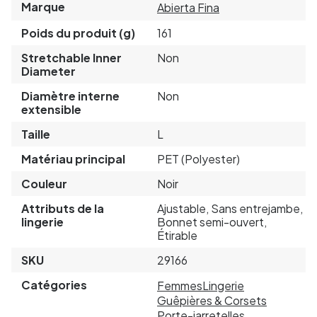
Marque
Abierta Fina
Poids du produit (g)
161
Stretchable Inner
Non
Diameter
Diamètre interne
Non
extensible
Taille
L
Matériau principal
PET (Polyester)
Couleur
Noir
Attributs de la
Ajustable, Sans entrejambe,
lingerie
Bonnet semi-ouvert,
Étirable
SKU
29166
Catégories
Femmes
Lingerie
Guêpières & Corsets
Porte-jarretelles