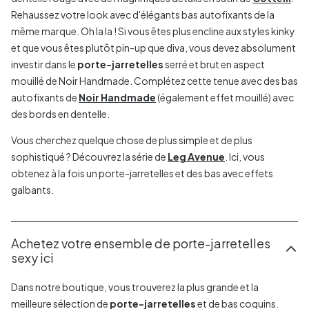
Rehaussez votre look avec d'élégants bas autofixants de la
même marque. Oh la la ! Si vous êtes plus encline aux styles kinky
et que vous êtes plutôt pin-up que diva, vous devez absolument
investir dans le
porte-jarretelles
serré et brut en aspect
mouillé de Noir Handmade. Complétez cette tenue avec des bas
autofixants de
Noir Handmade
(également effet mouillé) avec
des bords en dentelle.
Vous cherchez quelque chose de plus simple et de plus
sophistiqué ? Découvrez la série de
Leg Avenue
. Ici, vous
obtenez à la fois un porte-jarretelles et des bas avec effets
galbants.
Achetez votre ensemble de porte-jarretelles
sexy ici
Dans notre boutique, vous trouverez la plus grande et la
meilleure sélection de
porte-jarretelles
et de bas coquins.