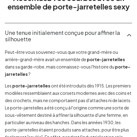
ensemble de porte-jarretelles sexy
Une tenue initialement conçue pour affiner la
silhouette
Peut-être vous souvenez-vous que votre grand-mère ou
arrière-grand-mère avait un ensemble de
porte-jarretelles
dans sa garde-robe, mais connaissez-vous l'histoire du
porte-
jarretelles
?
Les
porte-jarretelles
ont été introduits dès 1915. Les premiers
modèles ressemblaient aux corsets modernes avec des coins et
des crochets, mais ne comportaient pas d'attaches ni de lacets.
Le porte-jarretelles a été conçu à l'origine comme une sorte de
sous-vêtement destiné à affiner la silhouette d'une femme, en
particulier au niveau des hanches. Dans les années 1930, les
porte-jarretelles étaient produits sans attaches, pour être plus