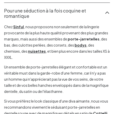
Pour une séduction à la fois coquine et
romantique
Chez
Sinful
, nous proposons non seulement de la lingerie
provocante de la plus haute qualité provenant des plus grandes
marques, mais aussi des ensembles de
porte-jarretelles
, des
bas, des culottes perlées, des corsets, des
bodys
, des
chemises, des
nuisettes
, et bien plus encore dans les tailles XS à
XXXL.
Un ensemble de porte-jarretelles élégant et confortable est un
véritable must dans la garde-robe d'une femme, car il n'y a pas
un homme qui n'apprécierait pas la vue de vos seins, de votre
taille et de vos belles hanches enveloppés dans de la magnifique
dentelle, du satin ou de l'élasthanne.
Si vous préférez le look classique d'une diva aimante, nous vous
recommandons vivement le séduisant porte-jarretelles en
dentelle rouge avec de magnifiques détails en satin de
Cottelli
.