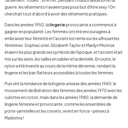
facilement "roulés". En effet, pendant l'industrialisation et la
guerre, les vêtements n'avaient pas pour but d'être sexy ! On
cherchait tout d'abord à avoir des vêtements pratiques.
Dans les années 1950, la
lingerie
provocante a commencé à
gagner en popularité. Les femmes ont été encouragées à
embrasser leur féminité et l'accent est remis sur les silhouettes
féminines. Sophia Loren, Elizabeth Taylor et Marilyn Monroe
étaient les plus grands sex symbols de l'époque, et l'accent était
mis sur les seins, les tailles en sablier et la dentelle. En outre, le
nylon a été inventé au cours de la même décennie, rendant la
lingerie et les bas flatteurs accessibles à toutes les femmes.
Puis vint la tendance de la lingerie unisexe des années 1960, le
mouvement de libération des femmes des années 1970 avec les
culottes en coton, mais dans les années 1980, la demande de
lingerie féminine et provocante, comme les ensembles de
porte-jarretelles et les corsets, revint en force - pensez à
Madonna !