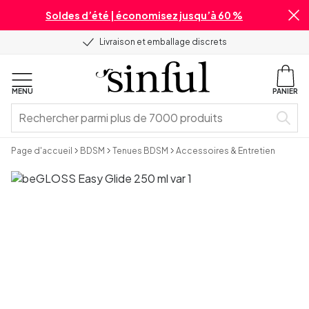
Soldes d’été | économisez jusqu’à 60 %
Livraison et emballage discrets
MENU
PANIER
Page d'accueil
BDSM
Tenues BDSM
Accessoires & Entretien