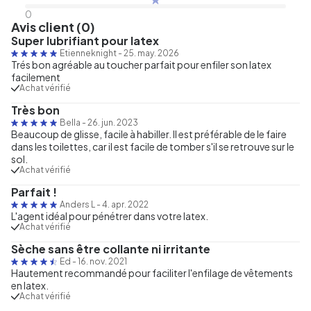
0
Avis client (0)
Super lubrifiant pour latex
Etienneknight
-
25. may. 2026
Trés bon agréable au toucher parfait pour enfiler son latex
facilement
Achat vérifié
Très bon
Bella
-
26. jun. 2023
Beaucoup de glisse, facile à habiller. Il est préférable de le faire
dans les toilettes, car il est facile de tomber s'il se retrouve sur le
sol.
Achat vérifié
Parfait !
Anders L
-
4. apr. 2022
L'agent idéal pour pénétrer dans votre latex.
Achat vérifié
Sèche sans être collante ni irritante
Ed
-
16. nov. 2021
Hautement recommandé pour faciliter l'enfilage de vêtements
en latex.
Achat vérifié