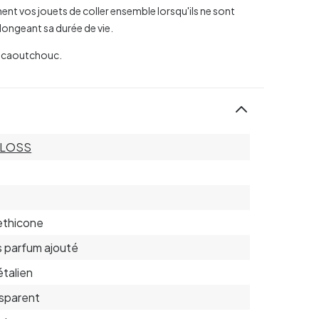
nt vos jouets de coller ensemble lorsqu'ils ne sont
olongeant sa durée de vie.
en caoutchouc.
LOSS
ethicone
 parfum ajouté
talien
sparent