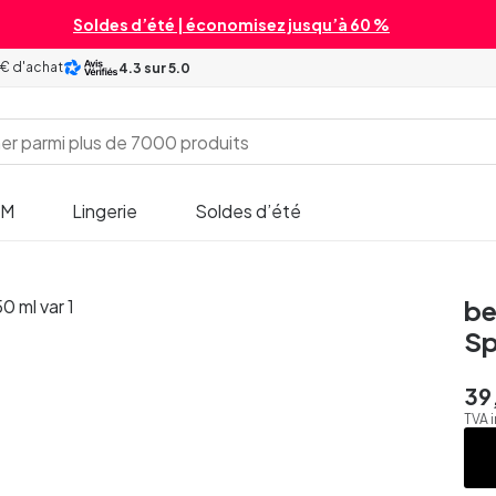
Soldes d’été | économisez jusqu’à 60 %
 € d'achat
4.3
sur 5.0
SM
Lingerie
Soldes d’été
be
Sp
39
TVA 