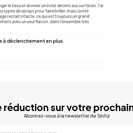
ger le tissu et donner un éclat décent aux surfaces. J'ai
 types de sprays pour faire briller, mais j'ai été
vage restait intacte, ce qui est toujours un grand
oment avec un seul flacon, dans l'ensemble très
pe à déclenchement en plus
 réduction sur votre prochain
Abonnez-vous à la newsletter de Sinful
Saisissez votre adresse e-mail