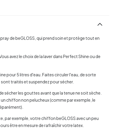
Spray de beGLOSS, qui prend soin et protège tout en
 Vous avez le choix de la laver dans Perfect Shine ou de
 pour 5 litres d'eau. Faites circuler l'eau, de sorte
 sont traités et suspendez pour sécher.
 de sécher les gouttes avant que la tenue ne soit sèche.
ec un chiffon non pelucheux (comme par exemple, le
 séparément).
ste, par exemple, votre chiffon beGLOSS avec un peu
ours être en mesure de rafraîchir votre latex.