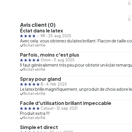
0
0
Avis client (0)
Éclat dans le latex
RK
-
25. aug. 2025
Avec cela, vous obtenez du latex brillant. Flacon de taille co
Achat vérifié
Parfois, moins c'est plus
Orion
-
11. aug. 2025
Il faut généralement très peu pour obtenir un éclat remarq
Achat vérifié
Spray pour gland
B
-
4. feb. 2025
Le latex brille magnifiquement, un produit de choix adore le
Achat vérifié
Facile d'utilisation brillant impeccable
Catsuit
-
12. sep. 2021
Produit extra !!!
Achat vérifié
Simple et direct