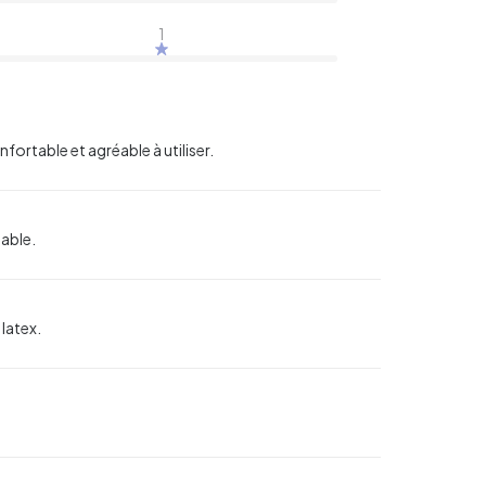
1
nfortable et agréable à utiliser.
uable.
 latex.