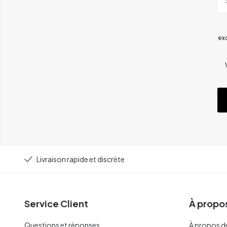
ex
Livraison rapide et discrète
Service Client
À propos
Questions et réponses
À propos d