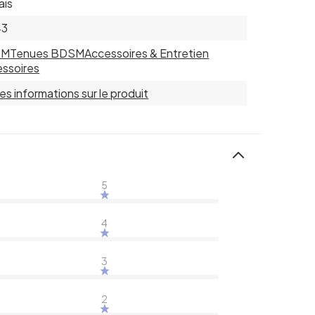
ais
43
SM
Tenues BDSM
Accessoires & Entretien
ssoires
 les informations sur le produit
5
4
3
2