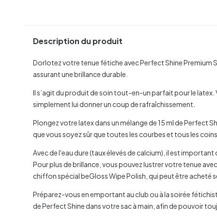
Description du produit
Dorlotez votre tenue fétiche avec Perfect Shine Premium 
assurant une brillance durable.
Il s’agit du produit de soin tout-en-un parfait pour le latex.
simplement lui donner un coup de rafraîchissement.
Plongez votre latex dans un mélange de 15 ml de Perfect Shine
que vous soyez sûr que toutes les courbes et tous les coins
Avec de l'eau dure (taux élevés de calcium), il est important
Pour plus de brillance, vous pouvez lustrer votre tenue av
chiffon spécial beGloss Wipe Polish, qui peut être acheté
Préparez-vous en emportant au club ou à la soirée fétichi
de Perfect Shine dans votre sac à main, afin de pouvoir touj