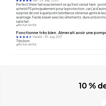
Ivar
-
25. sep. 2020
Perfect Shine fait exactement ce qu'il est censé faire : proté
acheté PS principalement pour la protection, car j'ai d'autres
surprise de voir à quel point la brillance obtenue après le la
avantage. Facile à laver avec les vêtements, dure un bon m
satisfait.
Achat vérifié
Fonctionne très bien. Aimerait avoir une pom
Harald
-
30. aug. 2017
Très bon
Achat vérifié
10 % de