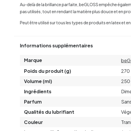
Au-delà de la brillance parfaite, beGLOSS empêche égaleme
pas utilisés, tout en rendant la matière plus douce et en pr
Peut être utilisé sur tous les types de produits en latex et 
Informations supplémentaires
Marque
beG
Poids du produit (g)
270
Volume (ml)
250
Ingrédients
Dim
Parfum
Sans
Qualités du lubrifiant
Végé
Couleur
Tran