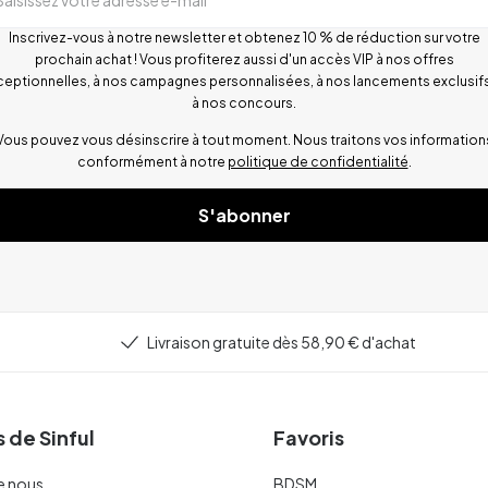
Inscrivez-vous à notre newsletter et obtenez 10 % de réduction sur votre
prochain achat ! Vous profiterez aussi d'un accès VIP à nos offres
ceptionnelles, à nos campagnes personnalisées, à nos lancements exclusifs
à nos concours.
Vous pouvez vous désinscrire à tout moment. Nous traitons vos information
conformément à notre
politique de confidentialité
.
S'abonner
Livraison gratuite dès 58,90 € d'achat
 de Sinful
Favoris
e nous
BDSM