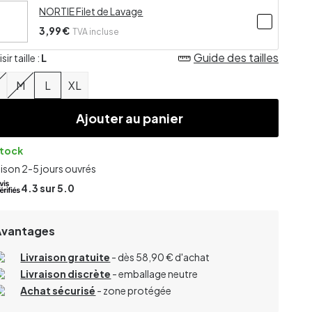
NORTIE Filet de Lavage
3,99 €
TVA incluse
Guide des tailles
ir taille :
L
M
L
XL
Ajouter au panier
stock
aison 2-5 jours ouvrés
4.3
sur 5.0
Avantages
Livraison gratuite
- dès 58,90 € d'achat
Livraison discrète
- emballage neutre
Achat sécurisé
- zone protégée