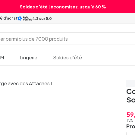
Soldes d’été | économisez jusqu’à 60 %
 € d'achat
4.3
sur 5.0
SM
Lingerie
Soldes d’été
Éc
Co
So
59
TVA 
Pr