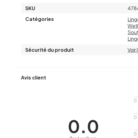
SKU
478
Catégories
Ling
Wetl
Sout
Ling
Sécurité du produit
Voir
Avis client
0
0
0.0
0