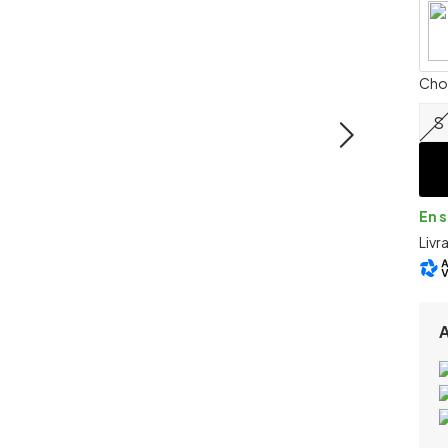
Chois
S
En 
Livr