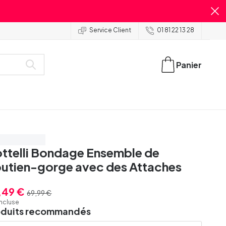
Service Client
01 81 22 13 28
Panier
onomisez 15%
ttelli Bondage Ensemble de
utien-gorge avec des Attaches
,49 €
69,99 €
incluse
oduits recommandés