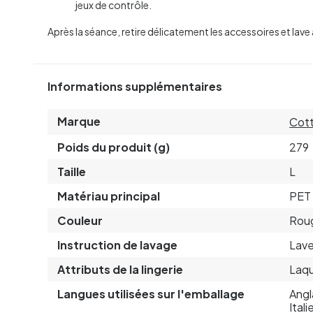
jeux de contrôle.
Après la séance, retire délicatement les accessoires et lave a
Informations supplémentaires
Marque
Cott
Poids du produit (g)
279
Taille
L
Matériau principal
PET 
Couleur
Rou
Instruction de lavage
Lave
Attributs de la lingerie
Laqu
Langues utilisées sur l'emballage
Angl
Ital