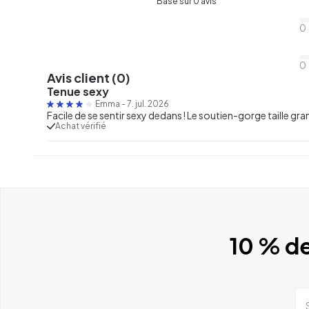
Basé sur 0 avis
0
0
Avis client (0)
Tenue sexy
Emma
-
7. jul. 2026
Facile de se sentir sexy dedans ! Le soutien-gorge taille gra
Achat vérifié
10 % de