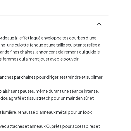
bordeaux à l’effet laqué enveloppe tes courbes d’une
ne, une culotte fendue et une taille sculptante reliée à
ar de fines chaînes, annoncent clairement qui guide le
es femmes qui aiment jouer avec le pouvoir,
anches par chaînes pour diriger, restreindre et sublimer
plaisir sans pauses, même durant une séance intense.
, dos agrafé et tissu stretch pour un maintien sûr et
 la lumière, rehaussé d’anneaux métal pour un look
 avec attaches et anneaux O, prêts pour accessoires et