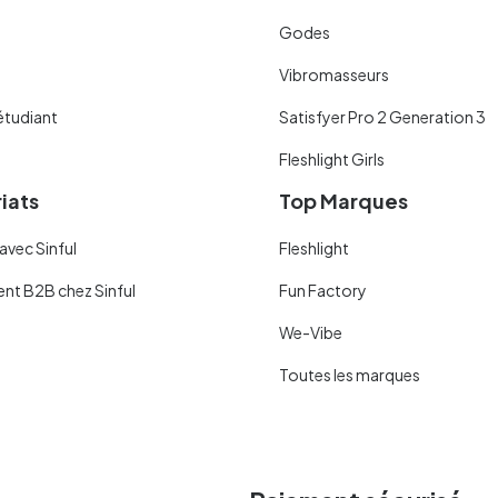
Godes
Vibromasseurs
étudiant
Satisfyer Pro 2 Generation 3
Fleshlight Girls
iats
Top Marques
avec Sinful
Fleshlight
ent B2B chez Sinful
Fun Factory
We-Vibe
Toutes les marques