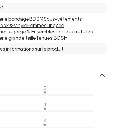
41
erie bondage
BDSM
Sous-vêtements
ook & Vinyle
Femmes
Lingerie
iens-gorge & Ensembles
Porte-jarretelles
erie grande taille
Tenues BDSM
 les informations sur le produit
5
4
3