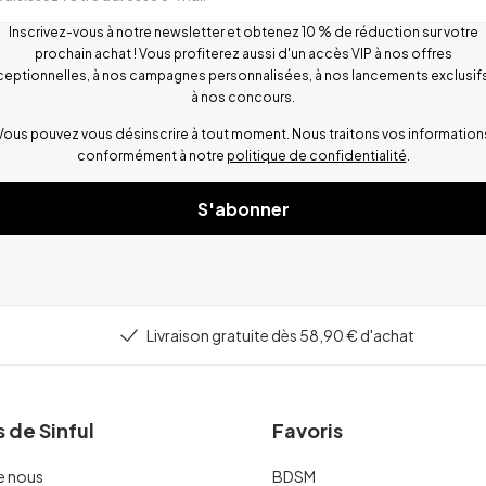
Inscrivez-vous à notre newsletter et obtenez 10 % de réduction sur votre
prochain achat ! Vous profiterez aussi d'un accès VIP à nos offres
ceptionnelles, à nos campagnes personnalisées, à nos lancements exclusifs
à nos concours.
Vous pouvez vous désinscrire à tout moment. Nous traitons vos information
conformément à notre
politique de confidentialité
.
S'abonner
Livraison gratuite dès 58,90 € d'achat
 de Sinful
Favoris
e nous
BDSM