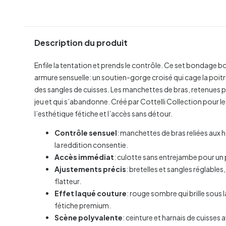
Description du produit
Enfile la tentation et prends le contrôle. Ce set bondage 
armure sensuelle: un soutien-gorge croisé qui cage la poitri
des sangles de cuisses. Les manchettes de bras, retenues p
jeu et qui s’abandonne. Créé par Cottelli Collection pour l
l’esthétique fétiche et l’accès sans détour.
Contrôle sensuel
: manchettes de bras reliées aux h
la reddition consentie.
Accès immédiat
: culotte sans entrejambe pour un 
Ajustements précis
: bretelles et sangles réglables
flatteur.
Effet laqué couture
: rouge sombre qui brille sous
fétiche premium.
Scène polyvalente
: ceinture et harnais de cuisses