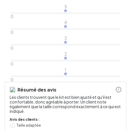
5
0
4
0
3
0
2
0
1
0
Résumé des avis
i
Les clients trouvent que le kit est bien ajusté et qu'il est
confortable, donc agréable à porter. Un client note
également que la taille correspond exactement à ce qui est
indiqué.
Avis des clients :
Taille adaptée