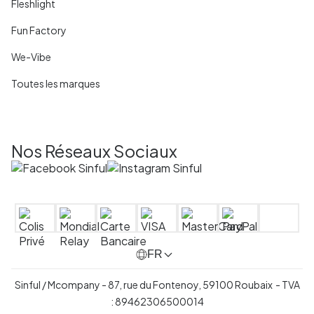
Fleshlight
Fun Factory
We-Vibe
Toutes les marques
Nos Réseaux Sociaux
FR
Sinful / Mcompany - 87, rue du Fontenoy, 59100 Roubaix - TVA
: 89462306500014