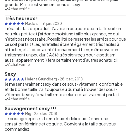
grande. Mais c'est vraiment beau et sexy.
Achat vérifié
Très heureux !
Maddis
-
19. jan. 2020
Très satisfait du produit. J'avais un peu peur que la taille soit un
peu plus petite et j'ai donc choisi une taille plus grande, ce qui
n'était pas nécessaire. Possibilité de resserrer les arrêts pour que
ce soit parfait ! Les jarretelles étaient également très faciles à
attacher, et s'adaptaient étonnamment bien, même avec un
traitement un peu dur ;) A été très bien reçu pour le petit ami
aussi, apparemment ;) fera certainement d'autres achats ici !
Achat vérifié
Sexy
Helena Grundberg
-
28. dec. 2018
Je me sens vraiment sexy dans ce sous-vêtement, confortable
et de bonne taille. J'ai toujours eu du mal à trouver des sous-
vêtements sexy à ma taille mais celui-ci était vraiment parfait.
Achat vérifié
Sauvagement sexy !!!
Mig
-
23. dec. 2018
Le corsage repose si bien, doux et délicieux. Donne une
sensation féminine et coquine. Convient ą la taille que vous
commandez.