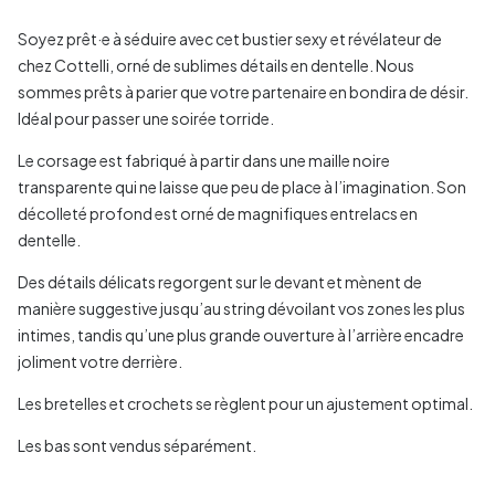
Soyez prêt·e à séduire avec cet bustier sexy et révélateur de
chez Cottelli, orné de sublimes détails en dentelle. Nous
sommes prêts à parier que votre partenaire en bondira de désir.
Idéal pour passer une soirée torride.
Le corsage est fabriqué à partir dans une maille noire
transparente qui ne laisse que peu de place à l’imagination. Son
décolleté profond est orné de magnifiques entrelacs en
dentelle.
Des détails délicats regorgent sur le devant et mènent de
manière suggestive jusqu’au string dévoilant vos zones les plus
intimes, tandis qu’une plus grande ouverture à l’arrière encadre
joliment votre derrière.
Les bretelles et crochets se règlent pour un ajustement optimal.
Les bas sont vendus séparément.