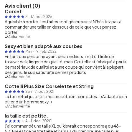
Avis client (0)
Corset
P
-
17. oct. 2025
Agréable à porter. Les tailles sont généreuses ! N’hésitez pas à
commander une taille en dessous de celle que vous pensez
porter.
Achat vérifié
Sexy et bien adapté aux courbes
Mini
-
19. feb. 2022
En tant que personne ayant des rondeurs, il est difficile de
trouver de la lingerie de qualité, mais Cottelli est fabriqué à partir
de matériaux de qualité et a une coupe qui convient à la plupart
des gens. Je suis satisfaite de mes produits
Achat vérifié
Cottelli Plus Size Corselette et String
Sari
-
7. oct. 2021
La taille était juste, les mesures étaient correctes. Il s'adapte bien
et rend un homme sexy :)
Achat vérifié
la taille est petite.
A
-
1. dec. 2020
J'ai commandé une taille XL qui devrait correspondre ą du 48-
50. Elle est de petite taille et j'aurais dū prendre une taille plus